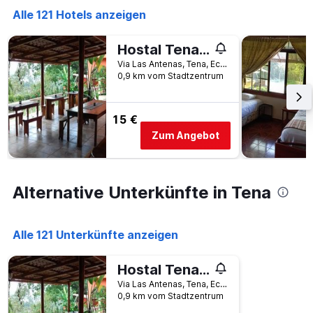
Wochentage
Alle 121 Hotels anzeigen
anzeigt.
Das
Diagramm
Hostal Tena Ñaui
hat
Via Las Antenas, Tena, Ecuador
1
0,9 km vom Stadtzentrum
Y-
Achse,
die
15 €
den
Zum Angebot
durchschnittlichen
Zimmerpreis
anzeigt.
Alternative Unterkünfte in Tena
Alle 121 Unterkünfte anzeigen
Hostal Tena Ñaui
Via Las Antenas, Tena, Ecuador
0,9 km vom Stadtzentrum