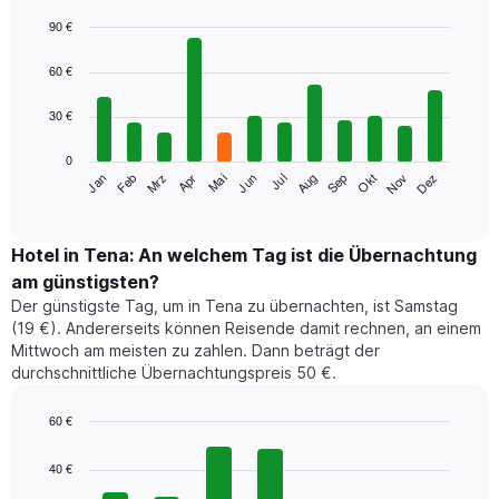
90 €
Bar
Chart
graphic.
chart
60 €
with
12
30 €
bars.
0
Das
Jan
Feb
Mrz
Apr
Mai
Jun
Jul
Aug
Sep
Okt
Nov
Dez
folgende
End
of
Diagramm
interactive
zeigt
chart
den
Hotel in Tena: An welchem Tag ist die Übernachtung
durchschnittlichen
am günstigsten?
Zimmerpreis
Der günstigste Tag, um in Tena zu übernachten, ist Samstag
im
(19 €). Andererseits können Reisende damit rechnen, an einem
jeweiligen
Mittwoch am meisten zu zahlen. Dann beträgt der
Monat
durchschnittliche Übernachtungspreis 50 €.
an.
Das
Diagramm
60 €
hat
Bar
Chart
1
graphic.
chart
40 €
with
X-
7