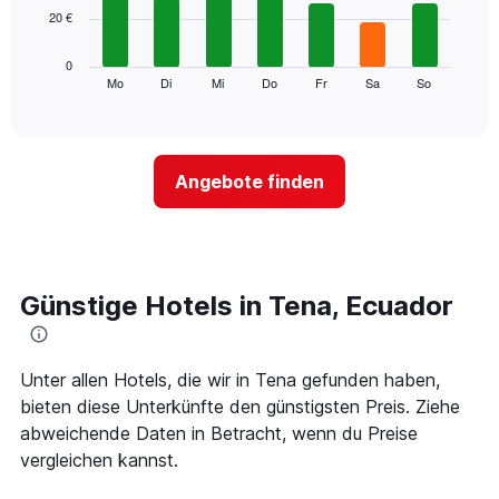
Achse,
20 €
bars.
die
die
Das
0
Monate
folgende
Mo
Di
Mi
Do
Fr
Sa
So
End
anzeigt.
of
Diagramm
Das
interactive
zeigt
chart
Diagramm
den
hat
durchschnittlichen
1
Angebote finden
Preis
Y-
eines
Achse,
Zimmers
die
für
den
den
durchschnittlichen
jeweiligen
Günstige Hotels in Tena, Ecuador
Zimmerpreis
Wochentag.
anzeigt.
Das
Diagramm
hat
Unter allen Hotels, die wir in Tena gefunden haben,
1
bieten diese Unterkünfte den günstigsten Preis. Ziehe
X-
abweichende Daten in Betracht, wenn du Preise
Achse,
vergleichen kannst.
die
die