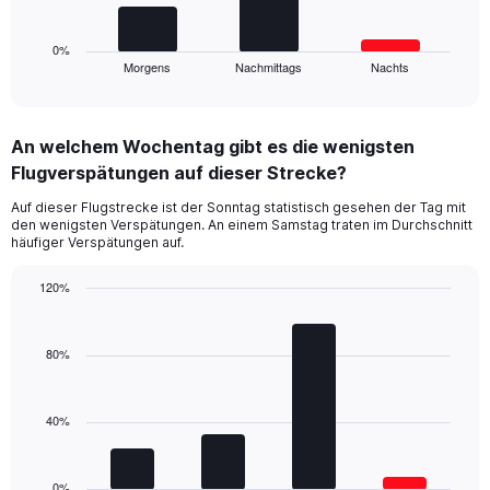
to
chart
150.
has
1
0%
Morgens
Nachmittags
Nachts
X
End
of
axis
interactive
displaying
chart
categories.
An welchem Wochentag gibt es die wenigsten
Range:
Flugverspätungen auf dieser Strecke?
3
categories.
Auf dieser Flugstrecke ist der Sonntag statistisch gesehen der Tag mit
The
den wenigsten Verspätungen. An einem Samstag traten im Durchschnitt
chart
häufiger Verspätungen auf.
has
1
120%
Y
Bar
Chart
axis
graphic.
chart
displaying
with
80%
values.
4
Range:
bars.
0
40%
to
The
120.
chart
has
1
0%