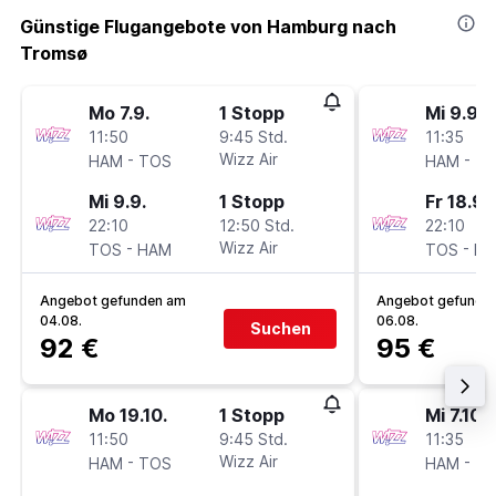
Günstige Flugangebote von Hamburg nach
Tromsø
Mo 7.9.
1 Stopp
Mi 9.9.
11:50
9:45 Std.
11:35
-
Wizz Air
-
HAM
TOS
HAM
T
Mi 9.9.
1 Stopp
Fr 18.9.
22:10
12:50 Std.
22:10
-
Wizz Air
-
TOS
HAM
TOS
H
Angebot gefunden am
Angebot gefunde
04.08.
06.08.
Suchen
92 €
95 €
Mo 19.10.
1 Stopp
Mi 7.10.
11:50
9:45 Std.
11:35
-
Wizz Air
-
HAM
TOS
HAM
T