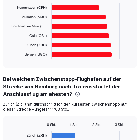
Bar
Y
Chart
graphic.
chart
Kopenhagen (CPH)
axis
with
displaying
6
München (MUC)
values.
bars.
Range:
Frankfurt am Main (F…
0
The
Oslo (OSL)
to
chart
400.
has
Zürich (ZRH)
1
Bergen (BGO)
X
End
of
axis
interactive
displaying
chart
categories.
Bei welchem Zwischenstopp-Flughafen auf der
Range:
Strecke von Hamburg nach Tromsø startet der
6
categories.
Anschlussflug am ehesten?
The
chart
Zürich (ZRH) hat durchschnittlich den kürzesten Zwischenstopp auf
dieser Strecke – ungefähr 1:03 Std..
has
1
Y
0 Std.
1 Std.
2 Std.
3 Std.
axis
Bar
Chart
displaying
graphic.
chart
Zürich (ZRH)
with