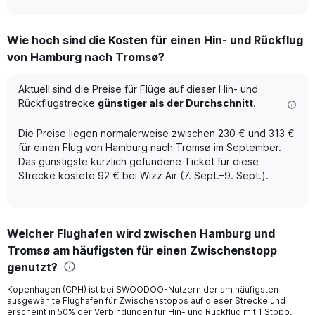
axis
interactive
displaying
chart
categories.
Wie hoch sind die Kosten für einen Hin- und Rückflug
Range:
von Hamburg nach Tromsø?
12
categories.
The
Aktuell sind die Preise für Flüge auf dieser Hin- und
chart
Rückflugstrecke
günstiger als der Durchschnitt
.
has
1
Die Preise liegen normalerweise zwischen 230 € und 313 €
Y
für einen Flug von Hamburg nach Tromsø im September.
axis
Das günstigste kürzlich gefundene Ticket für diese
displaying
Strecke kostete 92 € bei Wizz Air (7. Sept.–9. Sept.).
values.
Range:
0
to
600.
Welcher Flughafen wird zwischen Hamburg und
Tromsø am häufigsten für einen Zwischenstopp
genutzt?
Kopenhagen (CPH) ist bei SWOODOO-Nutzern der am häufigsten
ausgewählte Flughafen für Zwischenstopps auf dieser Strecke und
erscheint in 50% der Verbindungen für Hin- und Rückflug mit 1 Stopp.