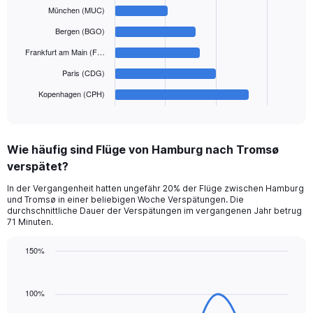
values.
6
München (MUC)
Range:
bars.
0
Bergen (BGO)
to
The
Frankfurt am Main (F…
450.
chart
has
Paris (CDG)
1
Kopenhagen (CPH)
X
End
of
axis
interactive
displaying
chart
categories.
Wie häufig sind Flüge von Hamburg nach Tromsø
Range:
verspätet?
6
categories.
In der Vergangenheit hatten ungefähr 20% der Flüge zwischen Hamburg
The
und Tromsø in einer beliebigen Woche Verspätungen. Die
chart
durchschnittliche Dauer der Verspätungen im vergangenen Jahr betrug
has
71 Minuten.
1
Y
150%
axis
Line
Chart
displaying
graphic.
chart
values.
with
100%
Range:
7
data
0