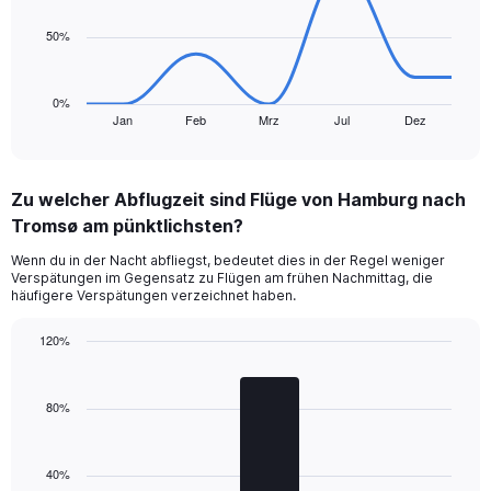
points.
to
50%
180.
The
chart
has
0%
1
Jan
Feb
Mrz
Jul
Dez
End
of
X
interactive
axis
chart
displaying
Zu welcher Abflugzeit sind Flüge von Hamburg nach
categories.
Range:
Tromsø am pünktlichsten?
7
Wenn du in der Nacht abfliegst, bedeutet dies in der Regel weniger
categories.
Verspätungen im Gegensatz zu Flügen am frühen Nachmittag, die
The
häufigere Verspätungen verzeichnet haben.
chart
has
120%
1
Bar
Y
Chart
graphic.
chart
axis
with
80%
displaying
3
values.
bars.
Range:
0
40%
The