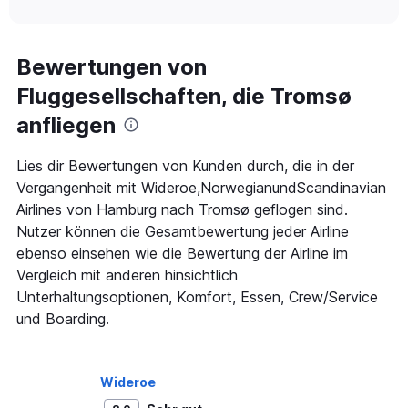
of
axis
interactive
displaying
chart
categories.
Range:
Bewertungen von
91
Fluggesellschaften, die Tromsø
categories.
The
anfliegen
chart
has
1
Lies dir Bewertungen von Kunden durch, die in der
Y
Vergangenheit mit Wideroe,NorwegianundScandinavian
axis
Airlines von Hamburg nach Tromsø geflogen sind.
displaying
Nutzer können die Gesamtbewertung jeder Airline
values.
Range:
ebenso einsehen wie die Bewertung der Airline im
0
Vergleich mit anderen hinsichtlich
to
Unterhaltungsoptionen, Komfort, Essen, Crew/Service
900.
und Boarding.
Wideroe