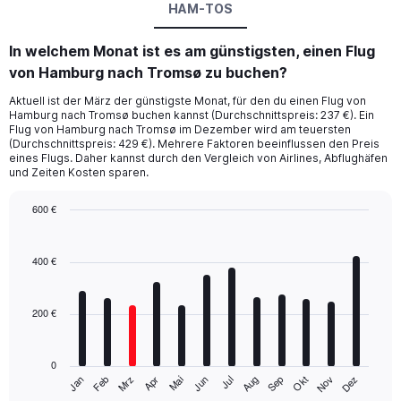
HAM-TOS
In welchem Monat ist es am günstigsten, einen Flug
von Hamburg nach Tromsø zu buchen?
Aktuell ist der März der günstigste Monat, für den du einen Flug von
Hamburg nach Tromsø buchen kannst (Durchschnittspreis: 237 €). Ein
Flug von Hamburg nach Tromsø im Dezember wird am teuersten
(Durchschnittspreis: 429 €). Mehrere Faktoren beeinflussen den Preis
eines Flugs. Daher kannst durch den Vergleich von Airlines, Abflughäfen
und Zeiten Kosten sparen.
600 €
Bar
Chart
graphic.
chart
with
400 €
12
bars.
200 €
The
chart
has
0
1
Mrz
Jun
Sep
Dez
Jan
Apr
Jul
Okt
Feb
Mai
Aug
Nov
X
End
of