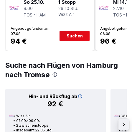
So 25.10.
1 Stopp
Mi 14.10
9:00
26:10 Std.
22:10
-
Wizz Air
-
TOS
HAM
TOS
H
Angebot gefunden am
Angebot gefunde
07.08.
06.08.
Suchen
94 €
96 €
Suche nach Flügen von Hamburg
nach Tromsø
Hin- und Rückflug ab
92 €
Wizz Air
Wizz A
07.09.-09.09.
16.09.
2 Zwischenstopps
1 Zwi
Insgesamt 22:35 Std.
Insge