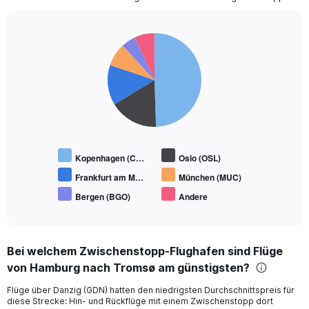
Pie
Chart
graphic.
chart
with
6
slices.
Kopenhagen (C…
Oslo (OSL)
Frankfurt am M…
München (MUC)
Bergen (BGO)
Andere
End
of
interactive
chart
Bei welchem Zwischenstopp-Flughafen sind Flüge
von Hamburg nach Tromsø am günstigsten?
Flüge über Danzig (GDN) hatten den niedrigsten Durchschnittspreis für
diese Strecke: Hin- und Rückflüge mit einem Zwischenstopp dort