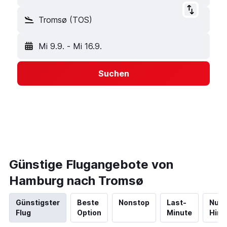
Tromsø (TOS)
Mi 9.9.
-
Mi 16.9.
Suchen
Günstige Flugangebote von
Hamburg nach Tromsø
Günstigster
Beste
Nonstop
Last-
Nur
Flug
Option
Minute
Hinf