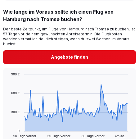
displaying
chart
categories.
Wie lange im Voraus sollte ich einen Flug von
Range:
Hamburg nach Tromsø buchen?
1
categories.
Der beste Zeitpunkt, um Flüge von Hamburg nach Tromsø zu buchen, ist
The
57 Tage vor deinem gewünschten Abreisetermin. Die Flugkosten
chart
werden vermutlich deutlich steigen, wenn du zwei Wochen im Voraus
has
buchst.
1
Y
Angebote finden
axis
displaying
values.
900 €
Range:
Chart
Chart
0
graphic.
with
to
91
600 €
24.
data
points.
300 €
The
chart
has
1
0
90 Tage vorher
60 Tage vorher
30 Tage vorher
Am se…
X
End