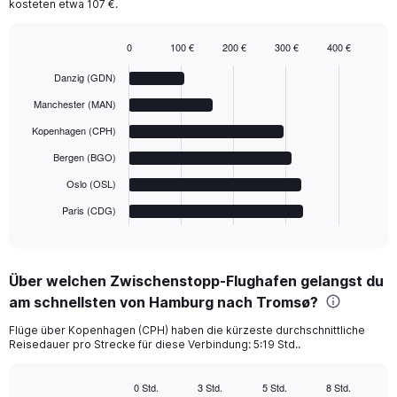
kosteten etwa 107 €.
0
100 €
200 €
300 €
400 €
Bar
Chart
graphic.
chart
Danzig (GDN)
with
6
Manchester (MAN)
bars.
Kopenhagen (CPH)
The
Bergen (BGO)
chart
has
Oslo (OSL)
1
Paris (CDG)
X
End
of
axis
interactive
displaying
chart
categories.
Über welchen Zwischenstopp-Flughafen gelangst du
Range:
am schnellsten von Hamburg nach Tromsø?
6
categories.
Flüge über Kopenhagen (CPH) haben die kürzeste durchschnittliche
The
Reisedauer pro Strecke für diese Verbindung: 5:19 Std..
chart
has
1
0 Std.
3 Std.
5 Std.
8 Std.