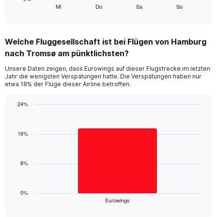
Mi
Do
Sa
So
X
End
of
axis
interactive
displaying
chart
categories.
Welche Fluggesellschaft ist bei Flügen von Hamburg
Range:
nach Tromsø am pünktlichsten?
4
categories.
Unsere Daten zeigen, dass Eurowings auf dieser Flugstrecke im letzten
The
Jahr die wenigsten Verspätungen hatte. Die Verspätungen haben nur
chart
etwa 18% der Flüge dieser Airline betroffen.
has
1
24%
Y
Bar
Chart
axis
graphic.
chart
displaying
with
16%
values.
1
Range:
bar.
0
8%
to
The
120.
chart
has
1
0%
Eurowings
X
End
of
axis
interactive