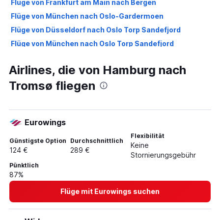
Flüge von Frankfurt am Main nach Bergen
Flüge von München nach Oslo-Gardermoen
Flüge von Düsseldorf nach Oslo Torp Sandefjord
Flüge von München nach Oslo Torp Sandefjord
Flüge von Berlin nach Oslo Torp Sandefjord
Airlines, die von Hamburg nach
Flüge von Frankfurt am Main nach Tromsø
Tromsø fliegen
Flüge von Weeze, Niederrhein nach Oslo-Gardermoen
Flüge von Frankfurt Hahn nach Oslo Torp Sandefjord
Flüge von Frankfurt am Main nach Trondheim
Eurowings
Flüge von Hamburg nach Oslo Torp Sandefjord
Flexibilität
Flüge von Stuttgart nach Oslo Torp Sandefjord
Günstigste Option
Durchschnittlich
Keine
124 €
289 €
Flüge von Frankfurt Hahn nach Bergen
Stornierungsgebühr
Pünktlich
Flüge von Berlin nach Bergen
87%
Flüge von Köln nach Oslo Torp Sandefjord
Flüge mit Eurowings suchen
Flüge von Köln nach Oslo-Gardermoen
Flüge von Düsseldorf nach Bergen