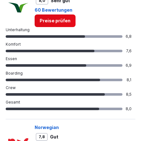
Sehr gut
8,0
60 Bewertungen
Preise prüfen
Unterhaltung
6,8
Komfort
7,6
Essen
6,9
Boarding
8,1
Crew
8,5
Gesamt
8,0
Norwegian
Gut
7,8