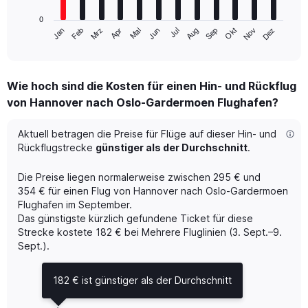
has
0
1
Mrz
Jun
Sep
Dez
Jan
Apr
Jul
Okt
Feb
Mai
Aug
Nov
X
End
of
axis
interactive
displaying
chart
categories.
Wie hoch sind die Kosten für einen Hin- und Rückflug
Range:
von Hannover nach Oslo-Gardermoen Flughafen?
12
categories.
The
Aktuell betragen die Preise für Flüge auf dieser Hin- und
chart
Rückflugstrecke
günstiger als der Durchschnitt
.
has
1
Die Preise liegen normalerweise zwischen 295 € und
Y
354 € für einen Flug von Hannover nach Oslo-Gardermoen
axis
Flughafen im September.
displaying
Das günstigste kürzlich gefundene Ticket für diese
values.
Range:
Strecke kostete 182 € bei Mehrere Fluglinien (3. Sept.–9.
0
Sept.).
to
450.
182 € ist günstiger als der Durchschnitt