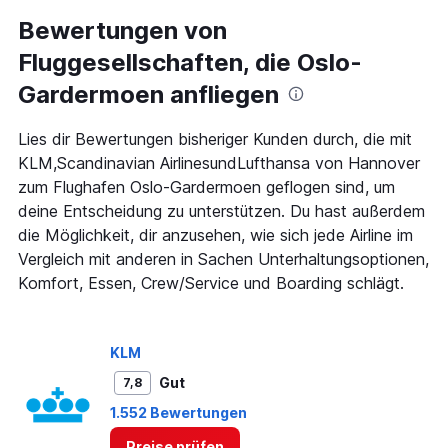
categories.
Range:
Bewertungen von
4
Fluggesellschaften, die Oslo-
categories.
The
Gardermoen anfliegen
chart
has
1
Lies dir Bewertungen bisheriger Kunden durch, die mit
Y
KLM,Scandinavian AirlinesundLufthansa von Hannover
axis
zum Flughafen Oslo-Gardermoen geflogen sind, um
displaying
deine Entscheidung zu unterstützen. Du hast außerdem
values.
Range:
die Möglichkeit, dir anzusehen, wie sich jede Airline im
0
Vergleich mit anderen in Sachen Unterhaltungsoptionen,
to
Komfort, Essen, Crew/Service und Boarding schlägt.
240.
KLM
Gut
7,8
1.552 Bewertungen
Preise prüfen