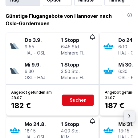
Günstige Flugangebote von Hannover nach
Oslo-Gardermoen
Do 3.9.
1 Stopp
Do 24.9
9:55
6:45 Std.
6:10
HAJ
-
OSL
Mehrere Fluglinien
HAJ
-
OS
Mi 9.9.
1 Stopp
Mi 30.9.
6:30
3:50 Std.
6:30
OSL
-
HAJ
Mehrere Fluglinien
OSL
-
HA
Angebot gefunden am
Angebot gefunde
28.07.
31.07.
Suchen
182 €
187 €
Mo 24.8.
1 Stopp
Mo 31.8.
18:15
4:20 Std.
18:15
HAJ
-
OSL
KLM
HAJ
-
OS