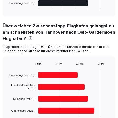
1
Kopenhagen (CPH)
X
End
of
axis
interactive
displaying
chart
categories.
Über welchen Zwischenstopp-Flughafen gelangst du
Range:
am schnellsten von Hannover nach Oslo-Gardermoen
4
categories.
Flughafen?
The
chart
Flüge über Kopenhagen (CPH) haben die kürzeste durchschnittliche
Reisedauer pro Strecke für diese Verbindung: 3:49 Std..
has
1
Y
0 Std.
2 Std.
4 Std.
6 Std.
axis
Bar
Chart
displaying
graphic.
chart
Kopenhagen (CPH)
with
values.
4
Range:
bars.
Frankfurt am Main
0
(FRA)
to
The
500.
München (MUC)
chart
has
1
Amsterdam (AMS)
X
End
of