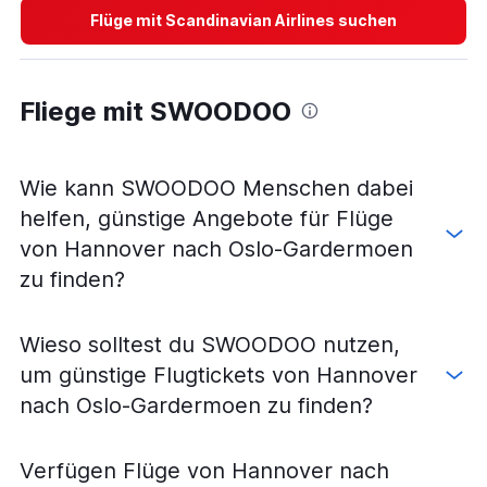
Flüge von Friedrichshafen nach Oslo Torp Sandefjord
Flüge mit Scandinavian Airlines suchen
Flüge von Saarbrücken nach Oslo-Gardermoen
Flüge von Paderborn nach Oslo-Gardermoen
Fliege mit SWOODOO
Flüge von Rostock nach Oslo-Gardermoen
Wie kann SWOODOO Menschen dabei
helfen, günstige Angebote für Flüge
von Hannover nach Oslo-Gardermoen
zu finden?
Wieso solltest du SWOODOO nutzen,
um günstige Flugtickets von Hannover
nach Oslo-Gardermoen zu finden?
Verfügen Flüge von Hannover nach