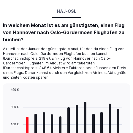
HAJ-OSL
In welchem Monat ist es am günstigsten, einen Flug
von Hannover nach Oslo-Gardermoen Flughafen zu
buchen?
Aktuell ist der Januar der günstigste Monat, für den du einen Flug von
Hannover nach Oslo-Gardermoen Flughafen buchen kannst
(Durchschnittspreis: 219 €). Ein Flug von Hannover nach Oslo-
Gardermoen Flughafen im August wird am teuersten
(Durchschnittspreis: 348 €). Mehrere Faktoren beeinflussen den Preis
eines Flugs. Daher kannst durch den Vergleich von Airlines, Abflughäfen
und Zeiten Kosten sparen.
450 €
Bar
Chart
graphic.
chart
with
300 €
12
bars.
150 €
The
chart