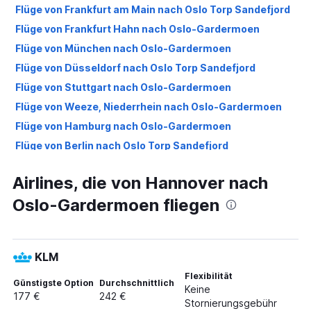
Flüge von Frankfurt am Main nach Oslo Torp Sandefjord
Flüge von Frankfurt Hahn nach Oslo-Gardermoen
Flüge von München nach Oslo-Gardermoen
Flüge von Düsseldorf nach Oslo Torp Sandefjord
Flüge von Stuttgart nach Oslo-Gardermoen
Flüge von Weeze, Niederrhein nach Oslo-Gardermoen
Flüge von Hamburg nach Oslo-Gardermoen
Flüge von Berlin nach Oslo Torp Sandefjord
Flüge von Köln nach Oslo-Gardermoen
Airlines, die von Hannover nach
Flüge von Hamburg nach Oslo Torp Sandefjord
Oslo-Gardermoen fliegen
Flüge von Frankfurt Hahn nach Oslo Torp Sandefjord
Flüge von München nach Oslo Torp Sandefjord
Flüge von Stuttgart nach Oslo Torp Sandefjord
KLM
Flüge von Hannover nach Oslo Torp Sandefjord
Flexibilität
Flüge von Bremen nach Oslo-Gardermoen
Günstigste Option
Durchschnittlich
Keine
177 €
242 €
Flüge von Nürnberg nach Oslo-Gardermoen
Stornierungsgebühr