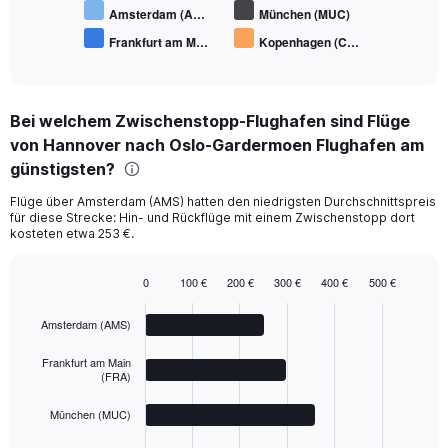
Amsterdam (A…
München (MUC)
Frankfurt am M…
Kopenhagen (C…
End
of
interactive
chart
Bei welchem Zwischenstopp-Flughafen sind Flüge
von Hannover nach Oslo-Gardermoen Flughafen am
günstigsten?
Flüge über Amsterdam (AMS) hatten den niedrigsten Durchschnittspreis
für diese Strecke: Hin- und Rückflüge mit einem Zwischenstopp dort
kosteten etwa 253 €.
0
100 €
200 €
300 €
400 €
500 €
Bar
Chart
graphic.
chart
Amsterdam (AMS)
with
4
bars.
Frankfurt am Main
(FRA)
The
München (MUC)
chart
has