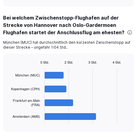
axis
interactive
displaying
chart
categories.
Bei welchem Zwischenstopp-Flughafen auf der
Range:
Strecke von Hannover nach Oslo-Gardermoen
4
categories.
Flughafen startet der Anschlussflug am ehesten?
The
chart
München (MUC) hat durchschnittlich den kürzesten Zwischenstopp auf
dieser Strecke – ungefähr 1:04 Std..
has
1
Y
0 Std.
2 Std.
3 Std.
4 Std.
axis
Bar
Chart
displaying
graphic.
chart
München (MUC)
with
values.
4
Range:
bars.
0
Kopenhagen (CPH)
to
The
360.
Frankfurt am Main
chart
(FRA)
has
1
Amsterdam (AMS)
X
End
of
axis
interactive
displaying
chart