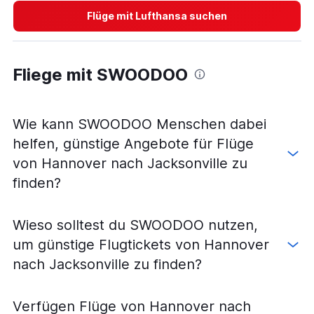
Flüge mit Lufthansa suchen
Flüge von Stuttgart nach Fort Lauderdale
Flüge von Hannover nach Orlando International
Flüge von Nürnberg nach Miami
Fliege mit SWOODOO
Flüge von Frankfurt am Main nach Jacksonville
Flüge von Frankfurt am Main nach Daytona Beach
Flüge von München nach Daytona Beach
Wie kann SWOODOO Menschen dabei
Flüge von Hamburg nach Orlando International
helfen, günstige Angebote für Flüge
Flüge von München nach Jacksonville
von Hannover nach Jacksonville zu
Flüge von Leipzig nach Miami
finden?
Flüge von München nach Fort Myers
Flüge von Dresden nach Fort Lauderdale
Wieso solltest du SWOODOO nutzen,
Flüge von Dresden nach Miami
um günstige Flugtickets von Hannover
Flüge von Düsseldorf nach Tampa
nach Jacksonville zu finden?
Verfügen Flüge von Hannover nach