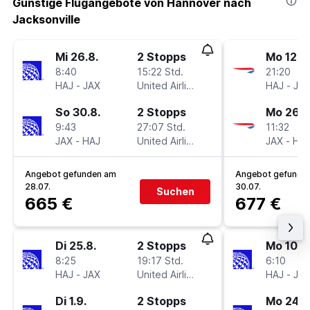
Günstige Flugangebote von Hannover nach
Jacksonville
Mi 26.8.
2 Stopps
Mo 12.10
8:40
15:22 Std.
21:20
HAJ
-
JAX
United Airlines
HAJ
-
JA
So 30.8.
2 Stopps
Mo 26.1
9:43
27:07 Std.
11:32
JAX
-
HAJ
United Airlines
JAX
-
HA
Angebot gefunden am
Angebot gefunde
28.07.
30.07.
Suchen
665 €
677 €
Di 25.8.
2 Stopps
Mo 10.8
8:25
19:17 Std.
6:10
HAJ
-
JAX
United Airlines
HAJ
-
JA
Di 1.9.
2 Stopps
Mo 24.8