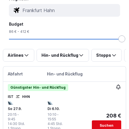
Budget
86 € - 412 €
Airlines
Hin- und Rückflug
Stopps
Abfahrt
Hin- und Rückflug
Günstigster Hin- und Rückflug
IST
HHN
So 27.9.
Di 6.10.
20:15
-
10:10
-
208 €
9:45
15:55
14:30 Std.
4:45 Std.
Suchen
1 Stopp
1 Stopp