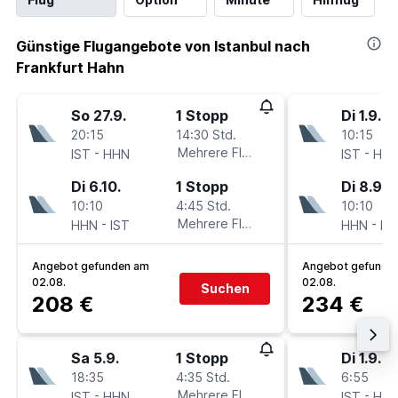
Günstige Flugangebote von Istanbul nach
Frankfurt Hahn
So 27.9.
1 Stopp
Di 1.9.
20:15
14:30 Std.
10:15
-
Mehrere Fluglinien
-
IST
HHN
IST
HH
Di 6.10.
1 Stopp
Di 8.9.
10:10
4:45 Std.
10:10
-
Mehrere Fluglinien
-
HHN
IST
HHN
IS
Angebot gefunden am
Angebot gefunde
02.08.
02.08.
Suchen
208 €
234 €
Sa 5.9.
1 Stopp
Di 1.9.
18:35
4:35 Std.
6:55
-
Mehrere Fluglinien
-
IST
HHN
IST
HH