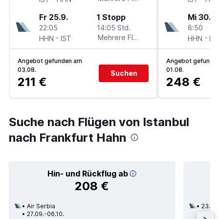
Fr 25.9.
1 Stopp
Mi 30.9.
22:05
14:05 Std.
8:50
-
Mehrere Fluglinien
-
HHN
IST
HHN
IS
Angebot gefunden am
Angebot gefunde
03.08.
01.08.
Suchen
211 €
248 €
Suche nach Flügen von Istanbul
nach Frankfurt Hahn
Hin- und Rückflug ab
208 €
Air Serbia
23.09
27.09.-06.10.
1 Zwi