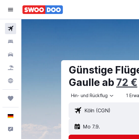
Flüge
Hotels
Mietwagen
Günstige Flüg
Pauschalreisen
Gaulle ab
72 €
Explore
Hin- und Rückflug
1 Erw
Trips
Deutsch
Mo 7.9.
Feedback