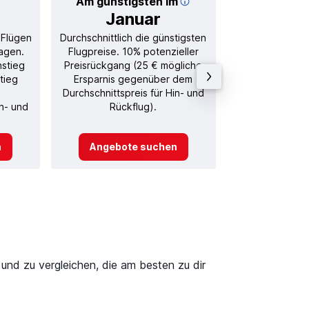
Am günstigsten im
Durchschnitt
Januar
30
 Flügen
Durchschnittlich die günstigsten
Durchschnitt
agen.
Flugpreise. 10% potenzieller
Rückflug in
nstieg
Preisrückgang (25 € mögliche
tieg
Ersparnis gegenüber dem
Durchschnittspreis für Hin- und
in- und
Rückflug).
n
Angebote suchen
Angebot
und zu vergleichen, die am besten zu dir