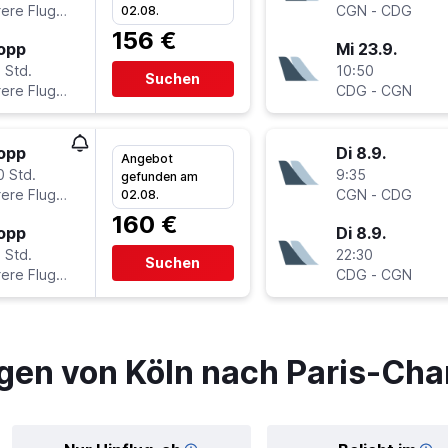
Mehrere Fluglinien
CGN
-
CDG
02.08.
156 €
topp
Mi 23.9.
 Std.
10:50
Suchen
Mehrere Fluglinien
CDG
-
CGN
topp
Di 8.9.
Angebot
0 Std.
9:35
gefunden am
Mehrere Fluglinien
CGN
-
CDG
02.08.
160 €
topp
Di 8.9.
 Std.
22:30
Suchen
Mehrere Fluglinien
CDG
-
CGN
gen von Köln nach Paris-Cha