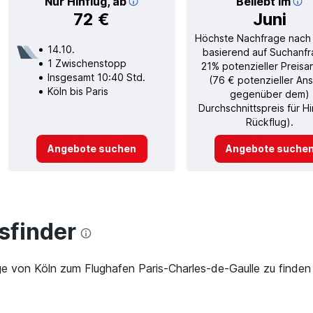
Nur Hinflug, ab
Beliebt im
72 €
Juni
Höchste Nachfrage nach
14.10.
basierend auf Suchanfr
1 Zwischenstopp
21% potenzieller Preisa
Insgesamt 10:40 Std.
(76 € potenzieller Ans
Köln bis Paris
gegenüber dem)
Durchschnittspreis für H
Rückflug).
Angebote suchen
Angebote suche
finder
ge von Köln zum Flughafen Paris-Charles-de-Gaulle zu finden 