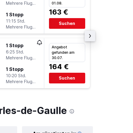
Mehrere Fluglinien
CGN
-
C
01.08.
163 €
1 Stopp
Mo 21.9
11:15 Std.
22:10
Suchen
Mehrere Fluglinien
CDG
-
C
1 Stopp
Sa 12.9
Angebot
6:25 Std.
19:15
gefunden am
Mehrere Fluglinien
CGN
-
C
30.07.
164 €
1 Stopp
Fr 18.9.
10:20 Std.
10:55
Suchen
Mehrere Fluglinien
CDG
-
C
rles-de-Gaulle