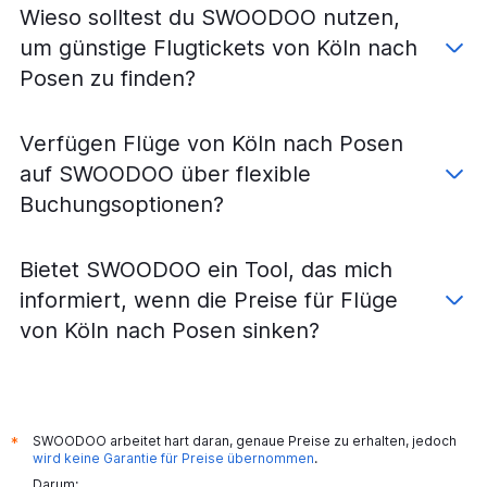
Wieso solltest du SWOODOO nutzen,
Flüge von Düsseldorf nach Stettin
um günstige Flugtickets von Köln nach
Flüge von Frankfurt Hahn nach Warschau-Modlin
Posen zu finden?
Flüge von Düsseldorf nach Wrocław
Flüge von München nach Krakau
Verfügen Flüge von Köln nach Posen
Flüge von Berlin nach Danzig
auf SWOODOO über flexible
Flüge von Frankfurt am Main nach Posen
Buchungsoptionen?
Flüge von Frankfurt am Main nach Stettin
Flüge von Weeze, Niederrhein nach Warschau-Modlin
Bietet SWOODOO ein Tool, das mich
Flüge von München nach Stettin
informiert, wenn die Preise für Flüge
Flüge von Frankfurt Hahn nach Wrocław
von Köln nach Posen sinken?
Flüge von Hamburg nach Warschau–Chopin
Flüge von Weeze, Niederrhein nach Krakau
Flüge von Dortmund nach Danzig
Flüge von Hamburg nach Danzig
SWOODOO arbeitet hart daran, genaue Preise zu erhalten, jedoch
*
Flüge von Berlin nach Kattowitz
wird keine Garantie für Preise übernommen
.
Darum:
Flüge von Köln nach Warschau–Chopin