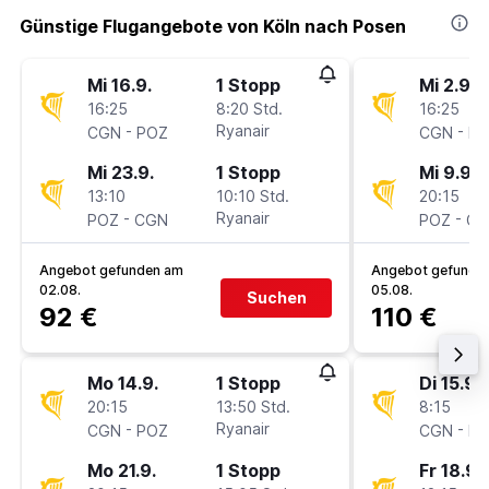
Günstige Flugangebote von Köln nach Posen
Mi 16.9.
1 Stopp
Mi 2.9.
16:25
8:20 Std.
16:25
-
Ryanair
-
CGN
POZ
CGN
P
Mi 23.9.
1 Stopp
Mi 9.9.
13:10
10:10 Std.
20:15
-
Ryanair
-
POZ
CGN
POZ
CG
Angebot gefunden am
Angebot gefunde
02.08.
05.08.
Suchen
92 €
110 €
Mo 14.9.
1 Stopp
Di 15.9.
20:15
13:50 Std.
8:15
-
Ryanair
-
CGN
POZ
CGN
P
Mo 21.9.
1 Stopp
Fr 18.9.