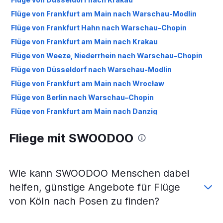
Flüge von Frankfurt am Main nach Warschau-Modlin
Flüge von Frankfurt Hahn nach Warschau–Chopin
Flüge von Frankfurt am Main nach Krakau
Flüge von Weeze, Niederrhein nach Warschau–Chopin
Flüge von Düsseldorf nach Warschau-Modlin
Flüge von Frankfurt am Main nach Wrocław
Flüge von Berlin nach Warschau–Chopin
Flüge von Frankfurt am Main nach Danzig
Flüge von Düsseldorf nach Danzig
Fliege mit SWOODOO
Flüge von Stuttgart nach Warschau–Chopin
Flüge von Dortmund nach Kattowitz
Flüge von Berlin nach Krakau
Wie kann SWOODOO Menschen dabei
Flüge von Berlin nach Warschau-Modlin
helfen, günstige Angebote für Flüge
Flüge von Köln nach Krakau
von Köln nach Posen zu finden?
Flüge von Frankfurt Hahn nach Krakau
Flüge von München nach Warschau–Chopin