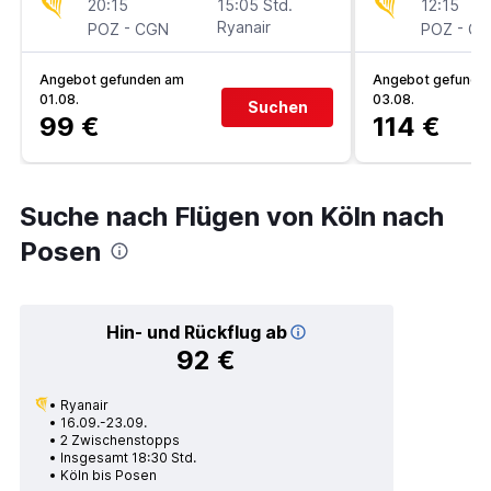
20:15
15:05 Std.
12:15
-
Ryanair
-
POZ
CGN
POZ
CG
Angebot gefunden am
Angebot gefunde
01.08.
03.08.
Suchen
99 €
114 €
Suche nach Flügen von Köln nach
Posen
Hin- und Rückflug ab
92 €
Ryanair
16.09.-23.09.
2 Zwischenstopps
Insgesamt 18:30 Std.
Köln bis Posen