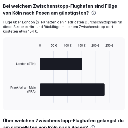
Bei welchem Zwischenstopp-Flughafen sind Flüge
von Köln nach Posen am günstigsten?
Flüge über London (STN) hatten den niedrigsten Durchschnittspreis für
diese Strecke: Hin- und Rückflüge mit einem Zwischenstopp dort
kosteten etwa 154 €.
0
50 €
100 €
150 €
200 €
250 €
Bar
Chart
graphic.
chart
with
2
London (STN)
bars.
The
chart
Frankfurt am Main
has
(FRA)
1
X
End
of
axis
interactive
displaying
chart
categories.
Über welchen Zwischenstopp-Flughafen gelangst du
Range:
am schnellsten von Köln nach Posen?
2