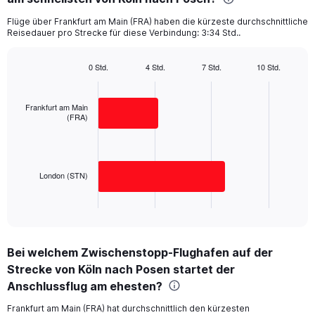
categories.
Flüge über Frankfurt am Main (FRA) haben die kürzeste durchschnittliche
The
Reisedauer pro Strecke für diese Verbindung: 3:34 Std..
chart
has
1
0 Std.
4 Std.
7 Std.
10 Std.
Bar
Y
Chart
graphic.
chart
axis
with
displaying
Frankfurt am Main
2
(FRA)
values.
bars.
Range:
0
The
to
chart
250.
has
London (STN)
1
X
End
of
axis
interactive
displaying
chart
categories.
Bei welchem Zwischenstopp-Flughafen auf der
Range:
Strecke von Köln nach Posen startet der
2
categories.
Anschlussflug am ehesten?
The
chart
Frankfurt am Main (FRA) hat durchschnittlich den kürzesten