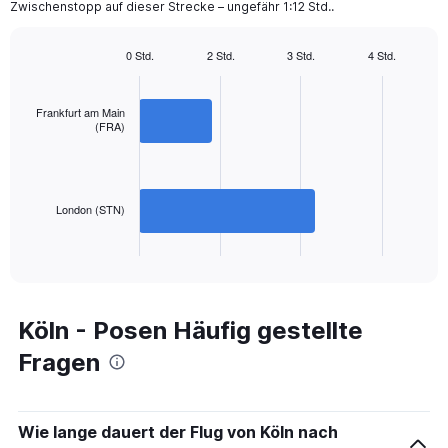
Zwischenstopp auf dieser Strecke – ungefähr 1:12 Std..
has
1
Y
0 Std.
2 Std.
3 Std.
4 Std.
axis
Bar
Chart
displaying
graphic.
chart
with
values.
Frankfurt am Main
2
Range:
(FRA)
bars.
0
to
The
600.
chart
has
London (STN)
1
X
End
of
axis
interactive
displaying
chart
categories.
Range:
Köln - Posen Häufig gestellte
2
Fragen
categories.
The
chart
has
Wie lange dauert der Flug von Köln nach
1