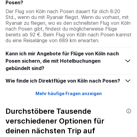
Posen?
Y
axis
Der Flug von Köln nach Posen dauert für dich 8:20
displaying
Std., wenn du mit Ryanair fliegst. Wenn du vorhast, mit
values.
Ryanair zu fliegen, wo es den schnellsten Flug von Köln
Range:
nach Posen gibt, findest du möglicherweise Flüge
0
bereits ab 92 €. Beim Flug von Köln nach Posen kannst
to
du eine Reiselänge von 689 km erwarten.
240.
Kann ich mir Angebote für Flüge von Köln nach
Posen sichern, die mit Hotelbuchungen
gebündelt sind?
Wie finde ich Direktflüge von Köln nach Posen?
Mehr häufige Fragen anzeigen
Durchstöbere Tausende
verschiedener Optionen für
deinen nächsten Trip auf