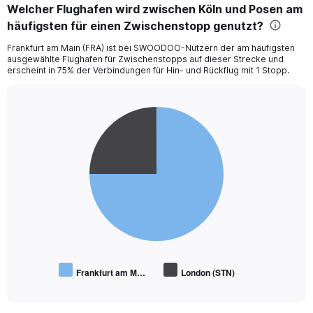
Welcher Flughafen wird zwischen Köln und Posen am
häufigsten für einen Zwischenstopp genutzt?
Frankfurt am Main (FRA) ist bei SWOODOO-Nutzern der am häufigsten
ausgewählte Flughafen für Zwischenstopps auf dieser Strecke und
erscheint in 75% der Verbindungen für Hin- und Rückflug mit 1 Stopp.
Pie
Chart
graphic.
chart
with
2
slices.
Frankfurt am M…
London (STN)
End
of
interactive
chart