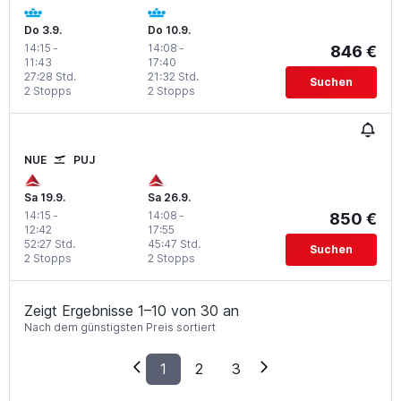
Do 3.9.
Do 10.9.
14:15
-
14:08
-
846 €
11:43
17:40
27:28 Std.
21:32 Std.
Suchen
2 Stopps
2 Stopps
NUE
PUJ
Sa 19.9.
Sa 26.9.
14:15
-
14:08
-
850 €
12:42
17:55
52:27 Std.
45:47 Std.
Suchen
2 Stopps
2 Stopps
Zeigt Ergebnisse 1–10 von 30 an
Nach dem günstigsten Preis sortiert
1
2
3