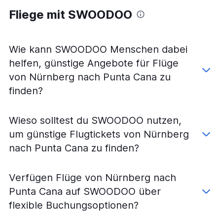
Flüge von Berlin nach Santiago de los Caballeros
Fliege mit SWOODOO
Flüge von Nürnberg nach Santo Domingo
Flüge von Dresden nach Punta Cana
Wie kann SWOODOO Menschen dabei
Flüge von Hamburg nach Santiago de los Caballeros
helfen, günstige Angebote für Flüge
Flüge von Dresden nach Santo Domingo
von Nürnberg nach Punta Cana zu
Flüge von Leipzig nach Santo Domingo
finden?
Flüge von Köln nach Santiago de los Caballeros
Flüge von Berlin nach San Felipe de Puerto Plata
Flüge von Düsseldorf nach Nagua
Wieso solltest du SWOODOO nutzen,
Flüge von Leipzig nach Santiago de los Caballeros
um günstige Flugtickets von Nürnberg
Flüge von Köln nach San Felipe de Puerto Plata
nach Punta Cana zu finden?
Flüge von Stuttgart nach San Felipe de Puerto Plata
Flüge von Dortmund nach Punta Cana
Verfügen Flüge von Nürnberg nach
Flüge von Leipzig nach San Felipe de Puerto Plata
Punta Cana auf SWOODOO über
Flüge von Hannover nach San Felipe de Puerto Plata
flexible Buchungsoptionen?
Flüge von Berlin nach Nagua