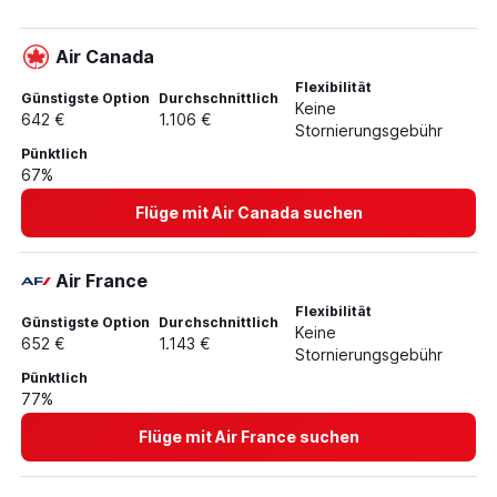
Flüge von Köln nach Punta Cana
Air Canada
Flüge von Düsseldorf nach San Felipe de Puerto Plata
Flüge von Düsseldorf nach Santiago de los Caballeros
Flexibilität
Günstigste Option
Durchschnittlich
Keine
Flüge von Hannover nach Punta Cana
642 €
1.106 €
Stornierungsgebühr
Flüge von Stuttgart nach Punta Cana
Pünktlich
67%
Flüge von Stuttgart nach Santo Domingo
Flüge von Köln nach Santo Domingo
Flüge mit Air Canada suchen
Flüge von Hannover nach Santo Domingo
Flüge von Bremen nach Punta Cana
Air France
Flüge von Frankfurt am Main nach Santiago de los
Flexibilität
Günstigste Option
Durchschnittlich
Caballeros
Keine
652 €
1.143 €
Stornierungsgebühr
Flüge von Bremen nach Santo Domingo
Pünktlich
Flüge von München nach Santiago de los Caballeros
77%
Flüge von Leipzig nach Punta Cana
Flüge mit Air France suchen
Flüge von Frankfurt am Main nach Nagua
Flüge von Nürnberg nach Santiago de los Caballeros