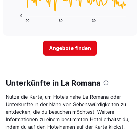
X-
Das
den
Achse,
folgende
letzten
die
Diagramm
3
0
die
zeigt,
Tagen
90
60
30
End
Hotelkategorien
of
wie
anzeigt.
interactive
nach
sich
chart
Sternen
der
anzeigt
Preis
Das
Angebote finden
für
Diagramm
ein
hat
Zimmer
1
ändert,
Y-
je
Achse,
näher
Unterkünfte in La Romana
die
das
den
Aufenthaltsdatum
durchschnittlichen
Nutze die Karte, um Hotels nahe La Romana oder
rückt.
Zimmerpreis
Das
Unterkünfte in der Nähe von Sehenswürdigkeiten zu
an
Diagramm
entdecken, die du besuchen möchtest. Weitere
diesem
hat
Wochenende
Informationen zu einem bestimmten Hotel erhältst du,
1
anzeigt,
indem du auf den Hotelnamen auf der Karte klickst.
X-
der
Achse,
in
die