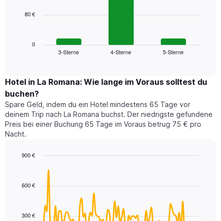
hat
1
80 €
Das
X-
folgende
Achse,
Diagramm
die
zeigt
0
die
3-Sterne
4-Sterne
5-Sterne
den
End
Hotelkategorien
of
durchschnittlichen
nach
interactive
Zimmerpreis
chart
Sternen
für
Hotel in La Romana: Wie lange im Voraus solltest du
anzeigt
dieses
buchen?
Das
Wochenende
Diagramm
Spare Geld, indem du ein Hotel mindestens 65 Tage vor
in
hat
deinem Trip nach La Romana buchst. Der niedrigste gefundene
den
1
Preis bei einer Buchung 65 Tage im Voraus betrug 75 € pro
letzten
Y-
Nacht.
3
Achse,
Tagen,
die
900 €
aggregiert
den
nach
Line
Chart
durchschnittlichen
graphic.
chart
Sternebewertung.
Zimmerpreis
with
Das
600 €
für
90
Diagramm
heute
data
hat
points.
Nacht
1
in
300 €