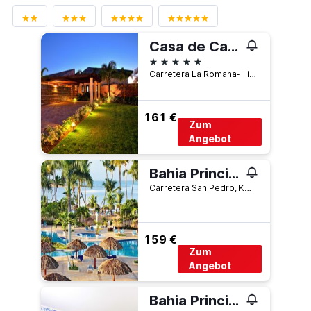
Casa de Campo Resort & Villas
5 Sterne
Carretera La Romana-Higuey, La Romana, Dominikanische Republik
161 €
Zum
Angebot
Bahia Principe Grand La Romana
Carretera San Pedro, Km. 12., La Romana, Dominikanische Republik
159 €
Zum
Angebot
Bahia Principe Luxury Bouganville