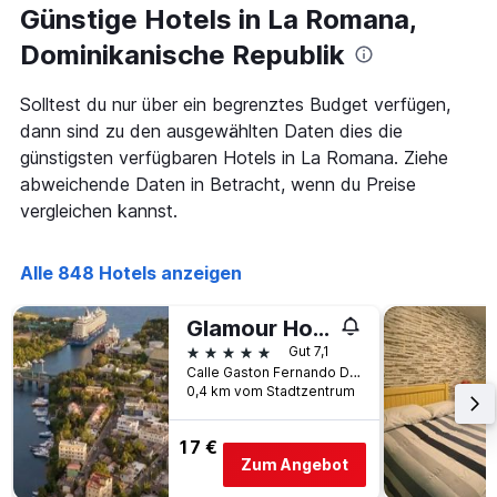
den
Günstige Hotels in La Romana,
die
letzten
Anzahl
Dominikanische Republik
3
der
Tagen
Tage
gefunden
vor
Solltest du nur über ein begrenztes Budget verfügen,
wurde.
dem
dann sind zu den ausgewählten Daten dies die
Aufenthalt
günstigsten verfügbaren Hotels in La Romana. Ziehe
anzeigt
abweichende Daten in Betracht, wenn du Preise
Das
Diagramm
vergleichen kannst.
hat
1
Y-
Alle 848 Hotels anzeigen
Achse,
die
Glamour Hotel
den
5 Sterne
Gut 7,1
durchschnittlichen
Calle Gaston Fernando Deligne #96, La Romana, Dominikanische Republik
Zimmerpreis
0,4 km vom Stadtzentrum
anzeigt
17 €
Zum Angebot