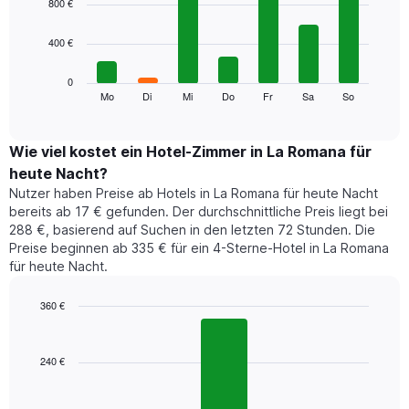
800 €
with
X-
7
Achse,
400 €
bars.
die
die
Das
0
Monate
folgende
Mo
Di
Mi
Do
Fr
Sa
So
End
anzeigt.
of
Diagramm
Das
interactive
zeigt
chart
Diagramm
den
Wie viel kostet ein Hotel-Zimmer in La Romana für
hat
durchschnittlichen
1
heute Nacht?
Preis
Y-
Nutzer haben Preise ab Hotels in La Romana für heute Nacht
eines
Achse,
bereits ab 17 € gefunden. Der durchschnittliche Preis liegt bei
Zimmers
die
288 €, basierend auf Suchen in den letzten 72 Stunden. Die
für
den
Preise beginnen ab 335 € für ein 4-Sterne-Hotel in La Romana
den
durchschnittlichen
für heute Nacht.
jeweiligen
Zimmerpreis
Wochentag.
anzeigt.
Das
360 €
Diagramm
Bar
Chart
hat
graphic.
chart
1
with
240 €
3
X-
bars.
Achse,
die