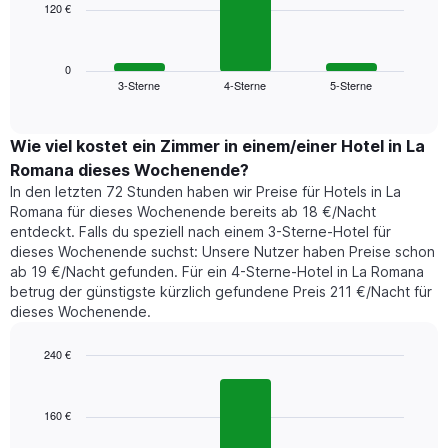
120 €
Das
die
folgende
Wochentage
Diagramm
anzeigt.
zeigt
0
Das
3-Sterne
4-Sterne
5-Sterne
den
End
Diagramm
of
durchschnittlichen
hat
interactive
Zimmerpreis,
chart
1
der
Wie viel kostet ein Zimmer in einem/einer Hotel in La
Y-
für
Achse,
Romana dieses Wochenende?
heute
die
In den letzten 72 Stunden haben wir Preise für Hotels in La
Nacht
den
Romana für dieses Wochenende bereits ab 18 €/Nacht
in
durchschnittlichen
entdeckt. Falls du speziell nach einem 3-Sterne-Hotel für
den
Zimmerpreis
dieses Wochenende suchst: Unsere Nutzer haben Preise schon
letzten
anzeigt.
ab 19 €/Nacht gefunden. Für ein 4-Sterne-Hotel in La Romana
3
betrug der günstigste kürzlich gefundene Preis 211 €/Nacht für
Tagen
dieses Wochenende.
gefunden
wurde,
aggregiert
240 €
nach
Bar
Chart
Sternebewertung.
graphic.
chart
with
Das
160 €
3
Diagramm
bars.