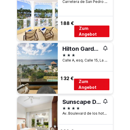
Carretera de San Pedro - La Romana, Km - 12, San Pedro de Macoris, La Romana, Dominikanische Republik
188 €
Zum
Angebot
Hilton Garden Inn La Romana
3 Sterne
Calle A, esq. Calle 15, La Marina, La Romana, Dominikanische Republik
132 €
Zum
Angebot
Sunscape Dominicus La Romana
4 Sterne
Av. Boulevard de los hoteles, KM 3.5 Playa Dominicus, Bayahibe, La Romana, La Romana, Dominikanische Republik