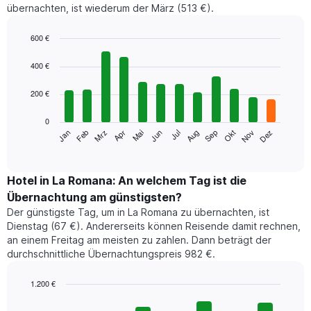
übernachten, ist wiederum der März (513 €).
600 €
Bar
Chart
graphic.
chart
400 €
with
12
200 €
bars.
0
Das
Jan
Feb
Mrz
Apr
Mai
Jun
Jul
Aug
Sep
Okt
Nov
Dez
folgende
End
of
Diagramm
interactive
zeigt
chart
den
Hotel in La Romana: An welchem Tag ist die
durchschnittlichen
Übernachtung am günstigsten?
Zimmerpreis
Der günstigste Tag, um in La Romana zu übernachten, ist
im
Dienstag (67 €). Andererseits können Reisende damit rechnen,
jeweiligen
an einem Freitag am meisten zu zahlen. Dann beträgt der
Monat
durchschnittliche Übernachtungspreis 982 €.
an.
Das
Diagramm
1.200 €
hat
Bar
Chart
1
graphic.
chart