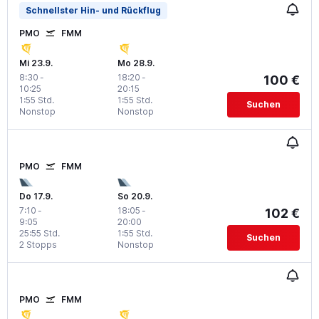
Schnellster Hin- und Rückflug
PMO
FMM
Mi 23.9.
Mo 28.9.
8:30
-
18:20
-
100 €
10:25
20:15
1:55 Std.
1:55 Std.
Suchen
Nonstop
Nonstop
PMO
FMM
Do 17.9.
So 20.9.
7:10
-
18:05
-
102 €
9:05
20:00
25:55 Std.
1:55 Std.
Suchen
2 Stopps
Nonstop
PMO
FMM