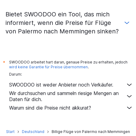
Flüge von Palermo nach Dortmund
Bietet SWOODOO ein Tool, das mich
Flüge von Catania nach Hannover
informiert, wenn die Preise für Flüge
Flüge von Catania nach Nürnberg
von Palermo nach Memmingen sinken?
Flüge von Reggio Calabria nach Düsseldorf
Flüge von Catania nach Münster
Flüge von Lamezia Terme nach Hamburg
Flüge von Catania nach Dortmund
SWOODOO arbeitet hart daran, genaue Preise zu erhalten, jedoch
*
Flüge von Lamezia Terme nach Leipzig
wird keine Garantie für Preise übernommen
.
Darum:
Flüge von Lamezia Terme nach Berlin
Flüge von Catania nach Leipzig
SWOODOO ist weder Anbieter noch Verkäufer.
Flüge von Lamezia Terme nach Dresden
Wir durchsuchen und sammeln riesige Mengen an
Daten für dich.
Flüge von Catania nach Dresden
Warum sind die Preise nicht akkurat?
Flüge von Catania nach Bremen
Flüge von Comiso nach Dortmund
Start
Deutschland
Billige Flüge von Palermo nach Memmingen