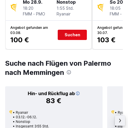
Mo 28.9.
Nonstop
So 20.9
18:20
1:55 Std.
18:05
FMM
-
PMO
Ryanair
FMM
-
P
Angebot gefunden am
Angebot gefunde
03.08.
30.07.
Suchen
100 €
103 €
Suche nach Flügen von Palermo
nach Memmingen
Hin- und Rückflug ab
83 €
Ryanair
Ryana
03.12.-06.12.
12.08.
Nonstop
Nons
Insgesamt 3:55 Std.
Insges