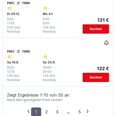
PMO
FMM
Di 29.12.
Mo 4.1.
9:55
-
6:55
-
121 €
11:55
8:50
2:00 Std.
1:55 Std.
Suchen
Nonstop
Nonstop
PMO
FMM
Sa 19.9.
So 20.9.
8:20
-
18:05
-
122 €
10:15
20:00
1:55 Std.
1:55 Std.
Suchen
Nonstop
Nonstop
Zeigt Ergebnisse 1–10 von 50 an
Nach dem günstigsten Preis sortiert
1
2
3
...
5