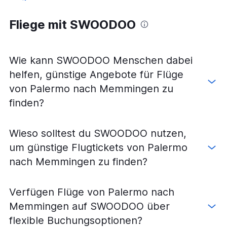
Flüge von Catania nach Köln
Fliege mit SWOODOO
Flüge von Palermo nach Weeze, Niederrhein
Flüge von Lamezia Terme nach Düsseldorf
Flüge von Palermo nach Köln
Wie kann SWOODOO Menschen dabei
Flüge von Palermo nach Stuttgart
helfen, günstige Angebote für Flüge
Flüge von Catania nach Memmingen
von Palermo nach Memmingen zu
Flüge von Lamezia Terme nach München
finden?
Flüge von Palermo nach Nürnberg
Flüge von Lamezia Terme nach Frankfurt Hahn
Wieso solltest du SWOODOO nutzen,
Flüge von Catania nach Hamburg
um günstige Flugtickets von Palermo
Flüge von Palermo nach München
nach Memmingen zu finden?
Flüge von Lamezia Terme nach Weeze, Niederrhein
Flüge von Palermo nach Hamburg
Verfügen Flüge von Palermo nach
Flüge von Lamezia Terme nach Köln
Memmingen auf SWOODOO über
Flüge von Lamezia Terme nach Stuttgart
flexible Buchungsoptionen?
Flüge von Catania nach Karlsruhe