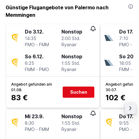
Günstige Flugangebote von Palermo nach
Memmingen
Do 3.12.
Nonstop
Do 17.9.
14:35
2:00 Std.
7:10
PMO
-
FMM
Ryanair
PMO
-
F
So 6.12.
Nonstop
So 20.9
6:25
1:55 Std.
18:05
FMM
-
PMO
Ryanair
FMM
-
P
Angebot gefunden am
Angebot gefunde
01.08.
30.07.
Suchen
83 €
102 €
Mi 23.9.
Nonstop
Do 17.9.
8:30
1:55 Std.
9:55
PMO
-
FMM
Ryanair
PMO
-
F