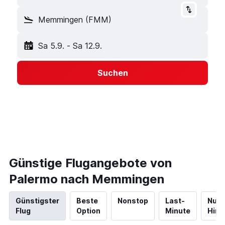
Memmingen (FMM)
Sa 5.9.
-
Sa 12.9.
Suchen
Günstige Flugangebote von
Palermo nach Memmingen
Günstigster
Beste
Nonstop
Last-
Nur
Flug
Option
Minute
Hinf