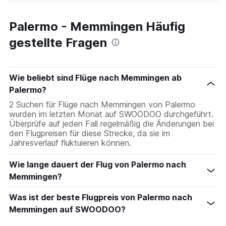
axis
chart
displaying
categories.
Palermo - Memmingen Häufig
Range:
gestellte Fragen
6
categories.
The
chart
Wie beliebt sind Flüge nach Memmingen ab
has
2
Palermo?
Y
2 Suchen für Flüge nach Memmingen von Palermo
axes
wurden im letzten Monat auf SWOODOO durchgeführt.
displaying
Überprüfe auf jeden Fall regelmäßig die Änderungen bei
Avg.
den Flugpreisen für diese Strecke, da sie im
Price
Jahresverlauf fluktuieren können.
and
Number
Wie lange dauert der Flug von Palermo nach
of
flights.
Memmingen?
Was ist der beste Flugpreis von Palermo nach
Memmingen auf SWOODOO?