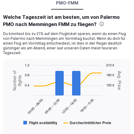
PMO-FMM
Welche Tageszeit ist am besten, um von Palermo
PMO nach Memmingen FMM zu fliegen?
Du könntest bis zu 21% auf dein Flugticket sparen, wenn du einen Flug
von Palermo nach Memmingen am Vormittag buchst. Wenn du dich für
einen Flug am Vormittag entscheidest, ist dies in der Regel deutlich
günstiger als am Abend, einer laut unseren Daten meist teureren
Tageszeit.
1.2
210 €
Combination
Chart
Number of
Avg. Price
0.8
180 €
graphic.
chart
flights
with
0.4
150 €
2
data
series.
18:00 – 0:00
00:00 – 06:00
06:00 – 12:00
12:00 – 18:00
The
chart
has
Flight availability
Durchschnittlicher Preis
1
End
of
X
interactive