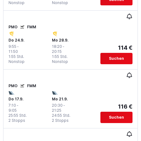
Nonstop
Nonstop
PMO
FMM
Do 24.9.
Mo 28.9.
9:55
-
18:20
-
114 €
11:50
20:15
1:55 Std.
1:55 Std.
Suchen
Nonstop
Nonstop
PMO
FMM
Do 17.9.
Mo 21.9.
7:10
-
20:30
-
116 €
9:05
21:25
25:55 Std.
24:55 Std.
Suchen
2 Stopps
2 Stopps