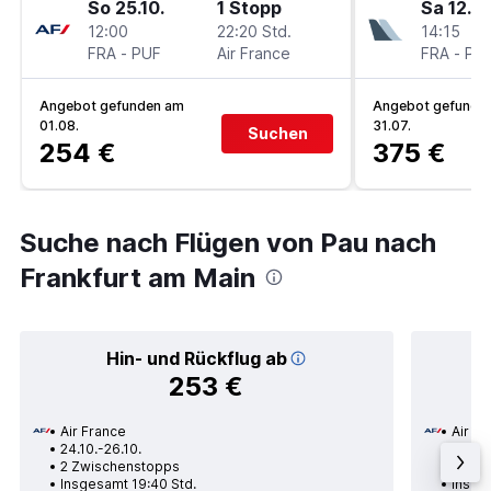
So 25.10.
1 Stopp
Sa 12.9.
12:00
22:20 Std.
14:15
FRA
-
PUF
Air France
FRA
-
PU
Angebot gefunden am
Angebot gefunde
01.08.
31.07.
Suchen
254 €
375 €
Suche nach Flügen von Pau nach
Frankfurt am Main
Hin- und Rückflug ab
253 €
Air France
Air Fr
24.10.-26.10.
24.10.
2 Zwischenstopps
1 Zwi
Insgesamt 19:40 Std.
Insge