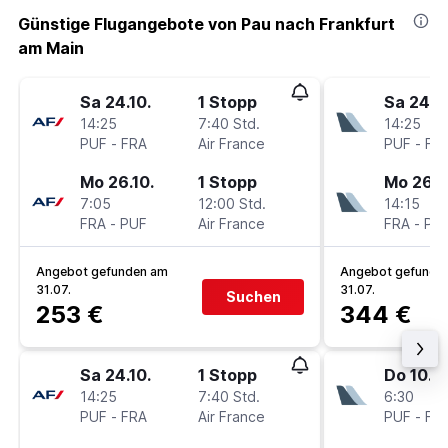
Günstige Flugangebote von Pau nach Frankfurt
am Main
Sa 24.10.
1 Stopp
Sa 24.10
14:25
7:40 Std.
14:25
PUF
-
FRA
Air France
PUF
-
FR
Mo 26.10.
1 Stopp
Mo 26.1
7:05
12:00 Std.
14:15
FRA
-
PUF
Air France
FRA
-
PU
Angebot gefunden am
Angebot gefunde
31.07.
31.07.
Suchen
253 €
344 €
Sa 24.10.
1 Stopp
Do 10.9.
14:25
7:40 Std.
6:30
PUF
-
FRA
Air France
PUF
-
FR