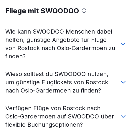
Flüge von Hamburg nach Oslo Torp Sandefjord
Fliege mit SWOODOO
Flüge von Frankfurt Hahn nach Oslo Torp Sandefjord
Flüge von München nach Oslo Torp Sandefjord
Flüge von Köln nach Oslo-Gardermoen
Wie kann SWOODOO Menschen dabei
Flüge von Nürnberg nach Oslo-Gardermoen
helfen, günstige Angebote für Flüge
Flüge von Stuttgart nach Oslo Torp Sandefjord
von Rostock nach Oslo-Gardermoen zu
Flüge von Hannover nach Oslo-Gardermoen
finden?
Flüge von Nürnberg nach Oslo Torp Sandefjord
Flüge von Köln nach Oslo Torp Sandefjord
Wieso solltest du SWOODOO nutzen,
Flüge von Hannover nach Oslo Torp Sandefjord
um günstige Flugtickets von Rostock
Flüge von Leipzig nach Oslo-Gardermoen
nach Oslo-Gardermoen zu finden?
Flüge von Dresden nach Oslo-Gardermoen
Flüge von Dortmund nach Oslo-Gardermoen
Verfügen Flüge von Rostock nach
Flüge von Leipzig nach Oslo Torp Sandefjord
Oslo-Gardermoen auf SWOODOO über
Flüge von Münster nach Oslo-Gardermoen
flexible Buchungsoptionen?
Flüge von Bremen nach Oslo-Gardermoen