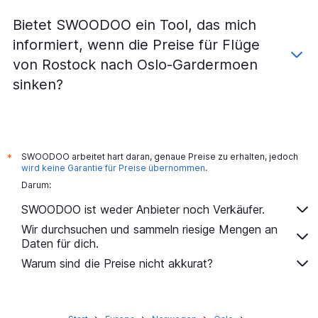
Flüge von Dresden nach Oslo Torp Sandefjord
Bietet SWOODOO ein Tool, das mich
Flüge von Dortmund nach Oslo Torp Sandefjord
informiert, wenn die Preise für Flüge
Flüge von Münster nach Oslo Torp Sandefjord
von Rostock nach Oslo-Gardermoen
Flüge von Bremen nach Oslo Torp Sandefjord
sinken?
Flüge von Memmingen nach Oslo-Gardermoen
Flüge von Memmingen nach Oslo Torp Sandefjord
Flüge von Karlsruhe nach Oslo-Gardermoen
Flüge von Friedrichshafen nach Oslo-Gardermoen
SWOODOO arbeitet hart daran, genaue Preise zu erhalten, jedoch
*
Flüge von Friedrichshafen nach Oslo Torp Sandefjord
wird keine Garantie für Preise übernommen
.
Darum:
Flüge von Karlsruhe nach Oslo Torp Sandefjord
Flüge von Paderborn nach Oslo-Gardermoen
SWOODOO ist weder Anbieter noch Verkäufer.
Flüge von Saarbrücken nach Oslo-Gardermoen
Wir durchsuchen und sammeln riesige Mengen an
Daten für dich.
Warum sind die Preise nicht akkurat?