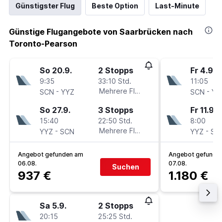
Günstigster Flug
Beste Option
Last-Minute
Günstige Flugangebote von Saarbrücken nach
Toronto-Pearson
So 20.9.
2 Stopps
Fr 4.9.
9:35
33:10 Std.
11:05
-
Mehrere Fluglinien
-
SCN
YYZ
SCN
YY
So 27.9.
3 Stopps
Fr 11.9.
15:40
22:50 Std.
8:00
-
Mehrere Fluglinien
-
YYZ
SCN
YYZ
SC
Angebot gefunden am
Angebot gefunde
06.08.
07.08.
Suchen
937 €
1.180 €
Sa 5.9.
2 Stopps
20:15
25:25 Std.