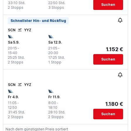
33:10 Std.
22:50 Std.
Suchen
2 Stopps
3 Stopps
Schnellster Hin- und Rückflug
SCN
YYZ
Sa 5.9.
Sa 12.9.
20:15
-
21:05
-
1.152 €
15:40
20:30
25:25 Std.
17:25 Std.
Suchen
2 Stopps
1 Stopp
SCN
YYZ
Fr 4.9.
Fr 11.9.
11:05
-
8:00
-
1.180 €
12:50
18:10
31:45 Std.
28:10 Std.
Suchen
2 Stopps
2 Stopps
Nach dem günstigsten Preis sortiert