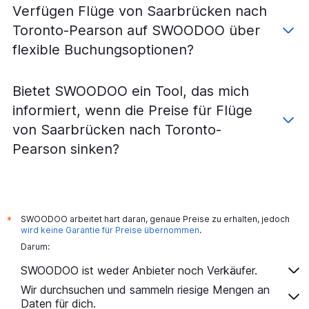
Verfügen Flüge von Saarbrücken nach
Flüge von München nach Hamilton
Toronto-Pearson auf SWOODOO über
Flüge von Bremen nach Toronto-Pearson
flexible Buchungsoptionen?
Flüge von Bremen nach Toronto-City
Flüge von Leipzig nach Toronto-City
Bietet SWOODOO ein Tool, das mich
Flüge von Dortmund nach Toronto-Pearson
informiert, wenn die Preise für Flüge
Flüge von Münster nach Toronto-Pearson
von Saarbrücken nach Toronto-
Flüge von Münster nach Hamilton
Pearson sinken?
Flüge von Münster nach Toronto-City
Flüge von Karlsruhe nach Toronto-Pearson
Flüge von Berlin nach Hamilton
Flüge von Stuttgart nach Hamilton
SWOODOO arbeitet hart daran, genaue Preise zu erhalten, jedoch
*
Flüge von Bremen nach Hamilton
wird keine Garantie für Preise übernommen
.
Darum:
Flüge von Hamburg nach Hamilton
Flüge von Nürnberg nach Hamilton
SWOODOO ist weder Anbieter noch Verkäufer.
Flüge von Düsseldorf nach Hamilton
Wir durchsuchen und sammeln riesige Mengen an
Daten für dich.
Flüge von Paderborn nach Toronto-Pearson