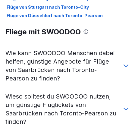
Flüge von Stuttgart nach Toronto-City
Flüge von Düsseldorf nach Toronto-Pearson
Flüge von Köln nach Toronto-Pearson
Fliege mit SWOODOO
Flüge von Köln nach Toronto-City
Flüge von Nürnberg nach Toronto-Pearson
Flüge von Nürnberg nach Toronto-City
Wie kann SWOODOO Menschen dabei
Flüge von Düsseldorf nach Toronto-City
helfen, günstige Angebote für Flüge
Flüge von Dresden nach Toronto-City
von Saarbrücken nach Toronto-
Flüge von Dresden nach Toronto-Pearson
Pearson zu finden?
Flüge von Stuttgart nach Toronto-Pearson
Flüge von Leipzig nach Hamilton
Wieso solltest du SWOODOO nutzen,
Flüge von Hannover nach Toronto-Pearson
um günstige Flugtickets von
Flüge von Hannover nach Toronto-City
Saarbrücken nach Toronto-Pearson zu
Flüge von Leipzig nach Toronto-Pearson
finden?
Flüge von Weeze, Niederrhein nach Toronto-Pearson
Flüge von Frankfurt am Main nach Hamilton