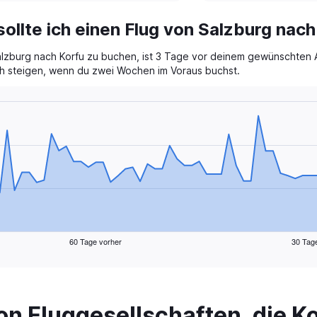
displaying
chart
categories.
sollte ich einen Flug von Salzburg nac
Range:
1
lzburg nach Korfu zu buchen, ist 3 Tage vor deinem gewünschten A
categories.
The
ch steigen, wenn du zwei Wochen im Voraus buchst.
chart
has
1
Y
axis
displaying
values.
Range:
0
to
6.
60 Tage vorher
30 Tag
n Fluggesellschaften, die Ko