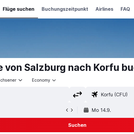
Flüge suchen
Buchungszeitpunkt
Airlines
FAQ
e von Salzburg nach Korfu b
achsener
Economy
Mo 14.9.
Suchen