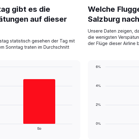
categories.
g gibt es die
Welche Flugge
Range:
2
ätungen auf dieser
Salzburg nach
categories.
The
Unsere Daten zeigen, das
chart
die wenigsten Verspätun
has
stag statistisch gesehen der Tag mit
der Flüge dieser Airline 
1
m Sonntag traten im Durchschnitt
Y
axis
displaying
6%
values.
Bar
Range:
Chart
graphic.
chart
0
with
4%
to
1
6.
bar.
2%
The
chart
has
1
0%
So
X
End
of
axis
interactive