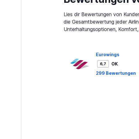
categories.
The
Lies dir Bewertungen von Kunden
chart
has
die Gesamtbewertung jeder Airlin
1
Unterhaltungsoptionen, Komfort,
Y
axis
displaying
values.
Eurowings
Range:
0
OK
6,7
to
299 Bewertungen
750.