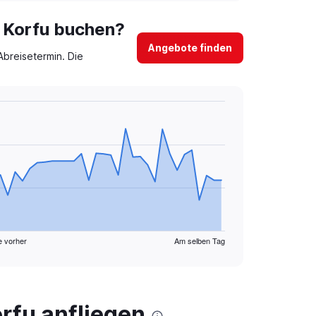
h Korfu buchen?
Angebote finden
breisetermin. Die
e vorher
Am selben Tag
rfu anfliegen