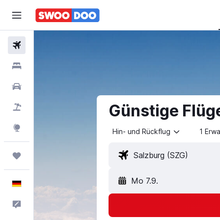
Flüge
Hotels
Mietwagen
Günstige Flüg
Pauschalreisen
Explore
Hin- und Rückflug
1 Erw
Trips
Mo 7.9.
Deutsch
Feedback