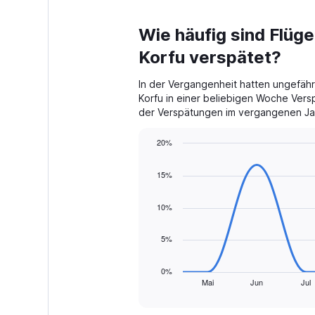
Wie häufig sind Flüg
Korfu verspätet?
In der Vergangenheit hatten ungefäh
Korfu in einer beliebigen Woche Vers
der Verspätungen im vergangenen Jah
20%
Line
Chart
graphic.
chart
15%
with
8
data
10%
points.
5%
The
chart
has
0%
1
Mai
Jun
Jul
End
of
X
interactive
axis
chart