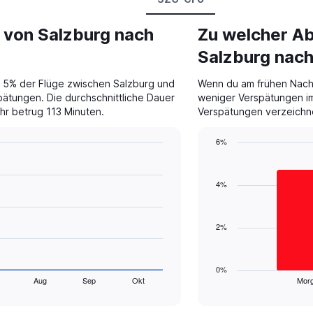
e von Salzburg nach
Zu welcher Ab
Salzburg nach
r 5% der Flüge zwischen Salzburg und
Wenn du am frühen Nachm
pätungen. Die durchschnittliche Dauer
weniger Verspätungen im
r betrug 113 Minuten.
Verspätungen verzeichn
6%
Bar
Chart
graphic.
chart
with
4%
2
bars.
2%
The
chart
has
1
0%
Aug
Sep
Okt
Mor
X
End
of
axis
interactive
displaying
chart