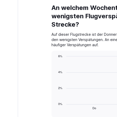
displaying
An welchem Wochenta
categories.
Range:
wenigsten Flugversp
8
categories.
Strecke?
The
chart
Auf dieser Flugstrecke ist der Donner
has
den wenigsten Verspätungen. An eine
1
häufiger Verspätungen auf.
Y
axis
6%
displaying
values.
Bar
Chart
graphic.
chart
Range:
with
0
4%
2
to
bars.
20.
2%
The
chart
has
1
0%
Do
X
End
of
axis
interactive