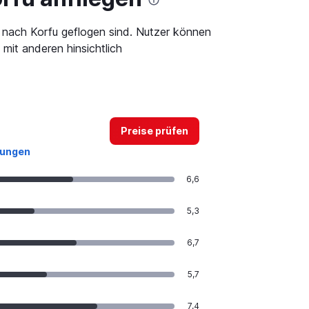
 nach Korfu geflogen sind. Nutzer können
mit anderen hinsichtlich
Preise prüfen
tungen
6,6
5,3
6,7
5,7
7,4