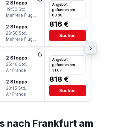
2 Stopps
Mo 2.11.
Angebot
19:50 Std.
18:45
gefunden am
Mehrere Fluglinien
-
03.08.
CGH
F
816 €
2 Stopps
Mi 2.12.
28:50 Std.
12:00
Suchen
Mehrere Fluglinien
-
FRA
C
2 Stopps
Mi 23.9
Angebot
25:40 Std.
17:05
gefunden am
Air France
-
31.07.
CGH
F
818 €
2 Stopps
Mi 14.10
20:15 Std.
12:10
Suchen
Air France
-
FRA
C
s nach Frankfurt am