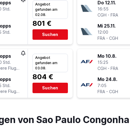
topps
Do 12.11.
Angebot
0 Std.
16:55
gefunden am
-
02.08.
CGH
FRA
801 €
topps
Mi 25.11.
5 Std.
12:00
Suchen
-
FRA
CGH
topps
Mo 10.8.
Angebot
0 Std.
15:25
gefunden am
ere Fluglinien
-
03.08.
CGH
FRA
804 €
topps
Mo 24.8.
5 Std.
7:05
Suchen
ere Fluglinien
-
FRA
CGH
gen von Sao Paulo Congonha