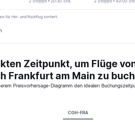
2 Stopps
20:30 Std.
2 Stopps
43:00 Std
 für Hin- und Rückflug sortiert.
n
kten Zeitpunkt, um Flüge vo
 Frankfurt am Main zu buc
n unserem Preisvorhersage-Diagramm den idealen Buchungszeit
CGH-FRA