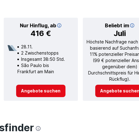
Nur Hinflug, ab
Beliebt im
416 €
Juli
Höchste Nachfrage nach
28.11.
basierend auf Suchanfr
2 Zwischenstopps
11% potenzieller Preisa
Insgesamt 38:50 Std.
(99 € potenzieller Ans
São Paulo bis
gegenüber dem)
Frankfurt am Main
Durchschnittspreis für H
Rückflug).
Angebote suchen
Angebote suche
finder