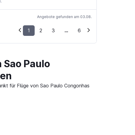
.
Angebote gefunden am 03.08.
1
2
3
...
6
n Sao Paulo
hen
punkt für Flüge von Sao Paulo Congonhas