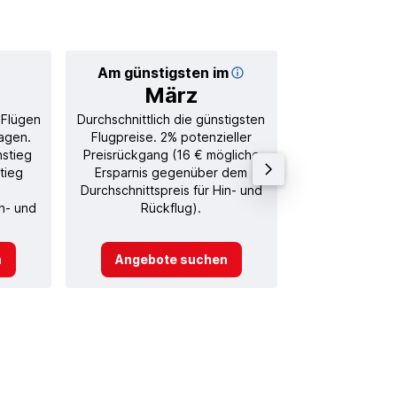
Am günstigsten im
Durchschnitt
März
95
 Flügen
Durchschnittlich die günstigsten
Durchschnitt
agen.
Flugpreise. 2% potenzieller
Rückflug in
nstieg
Preisrückgang (16 € mögliche
tieg
Ersparnis gegenüber dem
Durchschnittspreis für Hin- und
in- und
Rückflug).
n
Angebote suchen
Angebot