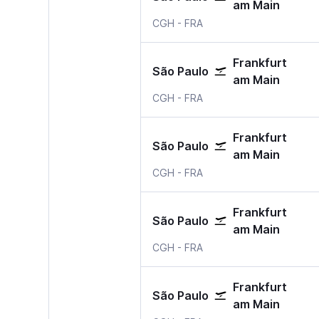
am Main
Sao Paulo Congonhas
Frankfurt am Main
CGH
-
FRA
Frankfurt
São Paulo
am Main
Sao Paulo Congonhas
Frankfurt am Main
CGH
-
FRA
Frankfurt
São Paulo
am Main
Sao Paulo Congonhas
Frankfurt am Main
CGH
-
FRA
Frankfurt
São Paulo
am Main
Sao Paulo Congonhas
Frankfurt am Main
CGH
-
FRA
Frankfurt
São Paulo
am Main