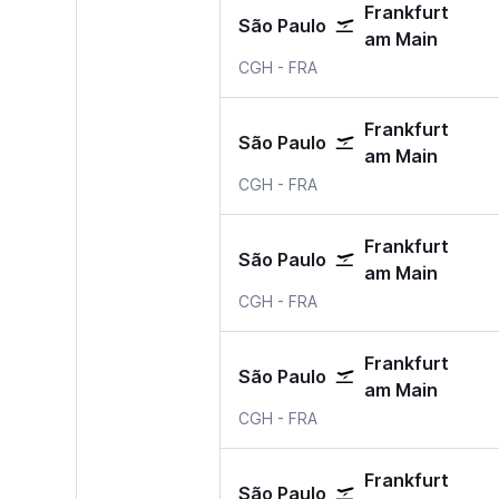
Frankfurt
São Paulo
am Main
Sao Paulo Congonhas
Frankfurt am Main
CGH
-
FRA
Frankfurt
São Paulo
am Main
Sao Paulo Congonhas
Frankfurt am Main
CGH
-
FRA
Frankfurt
São Paulo
am Main
Sao Paulo Congonhas
Frankfurt am Main
CGH
-
FRA
Frankfurt
São Paulo
am Main
Sao Paulo Congonhas
Frankfurt am Main
CGH
-
FRA
Frankfurt
São Paulo