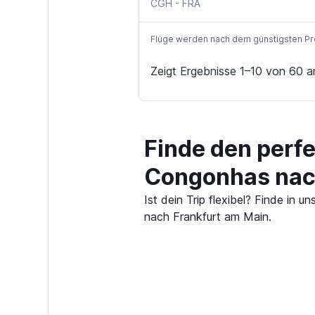
Sao Paulo Congonhas
Frankfurt am Main
CGH
-
FRA
Flüge werden nach dem günstigsten Preis
Zeigt Ergebnisse 1–10 von 60 a
Finde den perfe
Congonhas nach
Ist dein Trip flexibel? Finde i
nach Frankfurt am Main.