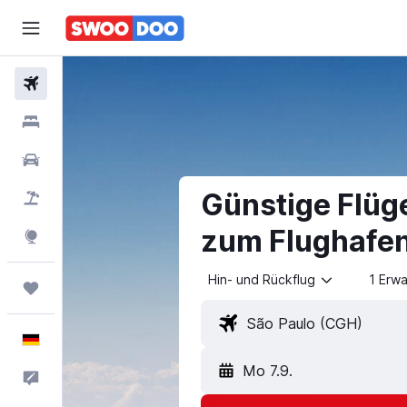
Flüge
Hotels
Mietwagen
Günstige Flüg
Pauschalreisen
zum Flughafen
Explore
Hin- und Rückflug
1 Erw
Trips
Deutsch
Mo 7.9.
Feedback