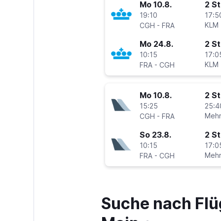
Mo 10.8.
2 S
19:10
17:5
-
KLM
CGH
FRA
Mo 24.8.
2 S
10:15
17:0
-
KLM
FRA
CGH
Mo 10.8.
2 S
15:25
25:4
-
Mehr
CGH
FRA
So 23.8.
2 S
10:15
17:0
-
Mehr
FRA
CGH
Suche nach Flü