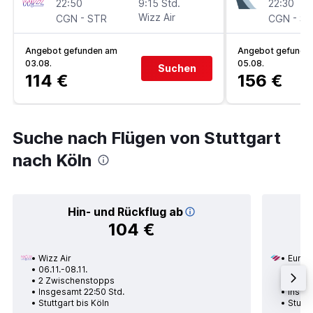
22:50
9:15 Std.
22:30
-
Wizz Air
-
CGN
STR
CGN
ST
Angebot gefunden am
Angebot gefunde
03.08.
05.08.
Suchen
114 €
156 €
Suche nach Flügen von Stuttgart
nach Köln
Hin- und Rückflug ab
104 €
Wizz Air
Eurow
06.11.-08.11.
07.09.
2 Zwischenstopps
1 Zwi
Insgesamt 22:50 Std.
Insge
Stuttgart bis Köln
Stuttg