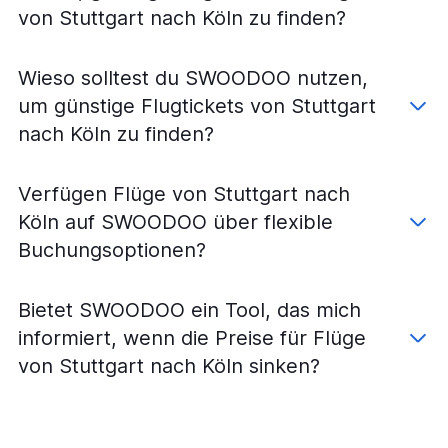
Flüge von München nach Köln
von Stuttgart nach Köln zu finden?
Flüge von München nach Leipzig
Flüge von Stuttgart nach Düsseldorf
Wieso solltest du SWOODOO nutzen,
Flüge von Stuttgart nach Berlin
um günstige Flugtickets von Stuttgart
Flüge von Stuttgart nach Frankfurt Hahn
nach Köln zu finden?
Flüge von Frankfurt am Main nach Sylt
Flüge von München nach Bremen
Verfügen Flüge von Stuttgart nach
Flüge von München nach Weeze, Niederrhein
Köln auf SWOODOO über flexible
Flüge von Frankfurt am Main nach Hannover
Buchungsoptionen?
Flüge von Stuttgart nach Weeze, Niederrhein
Flüge von Frankfurt am Main nach Köln
Bietet SWOODOO ein Tool, das mich
Flüge von Stuttgart nach Dresden
informiert, wenn die Preise für Flüge
Flüge von München nach Stuttgart
von Stuttgart nach Köln sinken?
Flüge von München nach Dortmund
Flüge von Stuttgart nach Leipzig
Flüge von München nach Sylt