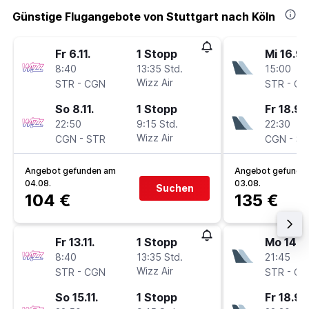
Günstige Flugangebote von Stuttgart nach Köln
Fr 6.11.
1 Stopp
Mi 16.9.
8:40
13:35 Std.
15:00
-
Wizz Air
-
STR
CGN
STR
CG
So 8.11.
1 Stopp
Fr 18.9.
22:50
9:15 Std.
22:30
-
Wizz Air
-
CGN
STR
CGN
ST
Angebot gefunden am
Angebot gefunde
04.08.
03.08.
Suchen
104 €
135 €
Fr 13.11.
1 Stopp
Mo 14.9
8:40
13:35 Std.
21:45
-
Wizz Air
-
STR
CGN
STR
CG
So 15.11.
1 Stopp
Fr 18.9.