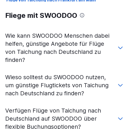
Flüge von Taipeh Sung Shan nach Düsseldorf
Fliege mit SWOODOO
Flüge von Taipeh Sung Shan nach Hamburg
Flüge von Taipeh-Taoyuan nach Stuttgart
Flüge von Taipeh-Taoyuan nach Nürnberg
Wie kann SWOODOO Menschen dabei
Flüge von Taipeh-Taoyuan nach Leipzig
helfen, günstige Angebote für Flüge
Flüge von Kaohsiung nach Berlin
von Taichung nach Deutschland zu
Flüge von Taipeh-Taoyuan nach Köln
finden?
Flüge von Kaohsiung nach Hamburg
Flüge von Kaohsiung nach Frankfurt am Main
Wieso solltest du SWOODOO nutzen,
Flüge von Kaohsiung nach Düsseldorf
um günstige Flugtickets von Taichung
Flüge von Taichung nach Düsseldorf
nach Deutschland zu finden?
Flüge von Kaohsiung nach Bremen
Verfügen Flüge von Taichung nach
Deutschland auf SWOODOO über
flexible Buchungsoptionen?