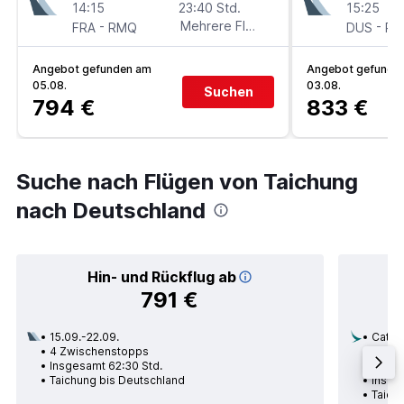
14:15
23:40 Std.
15:25
-
Mehrere Fluglinien
-
FRA
RMQ
DUS
R
Angebot gefunden am
Angebot gefunde
05.08.
03.08.
Suchen
794 €
833 €
Suche nach Flügen von Taichung
nach Deutschland
Hin- und Rückflug ab
791 €
15.09.-22.09.
Cathay
4 Zwischenstopps
29.10.
Insgesamt 62:30 Std.
1 Zwi
Taichung bis Deutschland
Insge
Taich