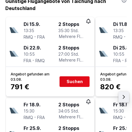
Günstige Flugangebote von Taichung nach
Deutschland
Di 15.9.
2 Stopps
Di 11.8.
13:35
35:30 Std.
13:35
-
Mehrere Fluglinien
-
RMQ
FRA
RMQ
FR
Di 22.9.
2 Stopps
Di 25.8.
10:55
27:00 Std.
10:55
-
Mehrere Fluglinien
-
FRA
RMQ
FRA
RM
Angebot gefunden am
Angebot gefunde
03.08.
03.08.
Suchen
791 €
820 €
Fr 18.9.
2 Stopps
Fr 18.9.
15:30
34:05 Std.
15:30
-
Mehrere Fluglinien
-
RMQ
FRA
RMQ
D
Fr 25.9.
2 Stopps
Fr 25.9.