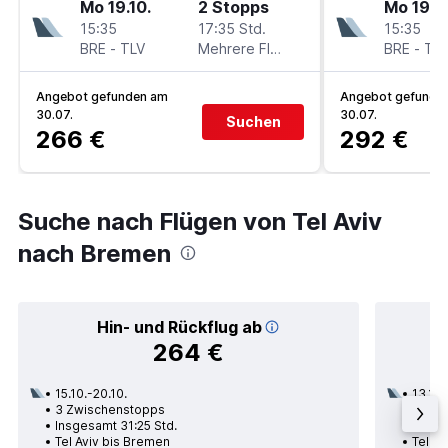
Mo 19.10.
2 Stopps
Mo 19.10
15:35
17:35 Std.
15:35
BRE
-
TLV
Mehrere Fluglinien
BRE
-
TL
Angebot gefunden am
Angebot gefunde
30.07.
30.07.
Suchen
266 €
292 €
Suche nach Flügen von Tel Aviv
nach Bremen
Hin- und Rückflug ab
264 €
15.10.-20.10.
13.10.
3 Zwischenstopps
2 Zwi
Insgesamt 31:25 Std.
Insge
Tel Aviv bis Bremen
Tel Av