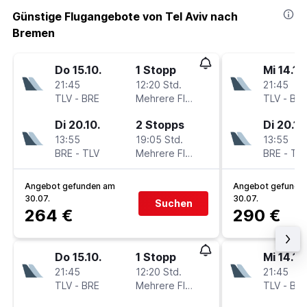
Günstige Flugangebote von Tel Aviv nach
Bremen
Do 15.10.
1 Stopp
Mi 14.10
21:45
12:20 Std.
21:45
TLV
-
BRE
Mehrere Fluglinien
TLV
-
BR
Di 20.10.
2 Stopps
Di 20.10
13:55
19:05 Std.
13:55
BRE
-
TLV
Mehrere Fluglinien
BRE
-
TL
Angebot gefunden am
Angebot gefunde
30.07.
30.07.
Suchen
264 €
290 €
Do 15.10.
1 Stopp
Mi 14.10
21:45
12:20 Std.
21:45
TLV
-
BRE
Mehrere Fluglinien
TLV
-
BR