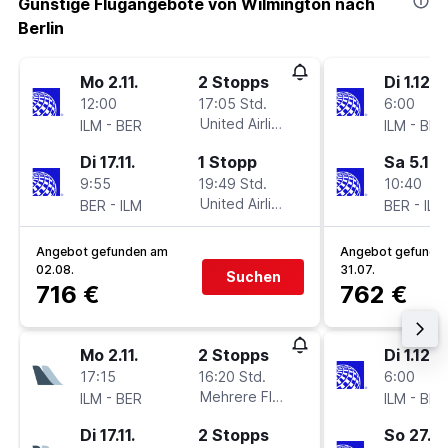
Günstige Flugangebote von Wilmington nach
Berlin
Mo 2.11.
2 Stopps
Di 1.12.
12:00
17:05 Std.
6:00
-
United Airlines
-
ILM
BER
ILM
BER
Di 17.11.
1 Stopp
Sa 5.12.
9:55
19:49 Std.
10:40
-
United Airlines
-
BER
ILM
BER
ILM
Angebot gefunden am
Angebot gefunde
02.08.
31.07.
Suchen
716 €
762 €
Mo 2.11.
2 Stopps
Di 1.12.
17:15
16:20 Std.
6:00
-
Mehrere Fluglinien
-
ILM
BER
ILM
BER
Di 17.11.
2 Stopps
So 27.12