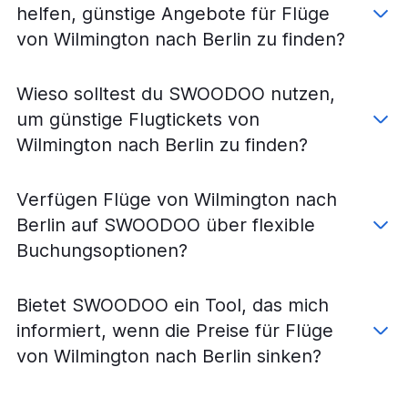
Flüge von Jacksonville nach Berlin
helfen, günstige Angebote für Flüge
Flüge von Fayetteville nach Frankfurt am Main
von Wilmington nach Berlin zu finden?
Flüge von Raleigh nach Hamburg
Flüge von Charlotte nach Stuttgart
Wieso solltest du SWOODOO nutzen,
Flüge von Charlotte nach Hannover
um günstige Flugtickets von
Flüge von Raleigh nach Nürnberg
Wilmington nach Berlin zu finden?
Flüge von Charlotte nach Köln
Flüge von Myrtle Beach nach Frankfurt am Main
Verfügen Flüge von Wilmington nach
Flüge von Knoxville nach München
Berlin auf SWOODOO über flexible
Flüge von Charlotte nach Hamburg
Buchungsoptionen?
Flüge von Knoxville nach Düsseldorf
Flüge von Norfolk nach Stuttgart
Bietet SWOODOO ein Tool, das mich
Flüge von Wilmington nach München
informiert, wenn die Preise für Flüge
Flüge von Norfolk nach Hamburg
von Wilmington nach Berlin sinken?
Flüge von Greensboro nach Düsseldorf
Flüge von Fayetteville nach Stuttgart