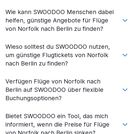
Hamburg
Flüge von Washington Ronald Reagan nach Düsseldorf
Wie kann SWOODOO Menschen dabei
Flüge von Washington Ronald Reagan nach Hamburg
helfen, günstige Angebote für Flüge
Flüge von Raleigh nach München
von Norfolk nach Berlin zu finden?
Flüge von Raleigh nach Berlin
Flüge von Norfolk nach Frankfurt am Main
Wieso solltest du SWOODOO nutzen,
Flüge von Washington-Dulles International nach
um günstige Flugtickets von Norfolk
Stuttgart
nach Berlin zu finden?
Flüge von Richmond nach Frankfurt am Main
Flüge von Greensboro nach Frankfurt am Main
Verfügen Flüge von Norfolk nach
Flüge von Washington Ronald Reagan nach Stuttgart
Berlin auf SWOODOO über flexible
Flüge von Washington-Dulles International nach Köln
Buchungsoptionen?
Flüge von Richmond nach München
Flüge von Richmond nach Berlin
Bietet SWOODOO ein Tool, das mich
Flüge von Raleigh nach Stuttgart
informiert, wenn die Preise für Flüge
Flüge von Greensboro nach Düsseldorf
von Norfolk nach Berlin sinken?
Flüge von Norfolk nach München