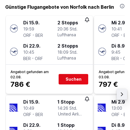
Günstige Flugangebote von Norfolk nach Berlin
Di 15.9.
2 Stopps
Mi 2.9.
19:59
20:36 Std.
10:41
-
Lufthansa
-
ORF
BER
ORF
BE
Di 22.9.
2 Stopps
Di 8.9.
10:45
18:09 Std.
9:45
-
Lufthansa
-
BER
ORF
BER
OR
Angebot gefunden am
Angebot gefunde
02.08.
03.08.
Suchen
786 €
797 €
Di 15.9.
1 Stopp
Mi 2.9.
10:49
14:26 Std.
13:00
-
United Airlines
-
ORF
BER
ORF
BE
Di 22.9.
1 Stopp
Di 8.9.