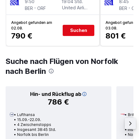
9:50
19:04 Std.
8:45
-
United Airlines
-
BER
ORF
BER
OR
Angebot gefunden am
Angebot gefunde
02.08.
03.08.
Suchen
790 €
801 €
Suche nach Flügen von Norfolk
nach Berlin
Hin- und Rückflug ab
786 €
Lufthansa
Britis
15.09.-22.09.
08.01.
4 Zwischenstopps
2 Zwi
Insgesamt 38:45 Std.
Insge
Norfolk bis Berlin
Norfol