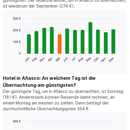
günstigsten. Der teuerste Monat, um in Añasco zu übernachten,
ist wiederum der September (274 €).
300 €
Bar
Chart
graphic.
chart
200 €
with
12
100 €
bars.
0
Das
Jan
Feb
Mrz
Apr
Mai
Jun
Jul
Aug
Sep
Okt
Nov
Dez
folgende
End
of
Diagramm
interactive
zeigt
chart
den
Hotel in Añasco: An welchem Tag ist die
durchschnittlichen
Übernachtung am günstigsten?
Zimmerpreis
Der günstigste Tag, um in Añasco zu übernachten, ist Sonntag
im
(181 €). Andererseits können Reisende damit rechnen, an
jeweiligen
einem Montag am meisten zu zahlen. Dann beträgt der
Monat
durchschnittliche Übernachtungspreis 354 €.
an.
Das
Diagramm
450 €
hat
Bar
Chart