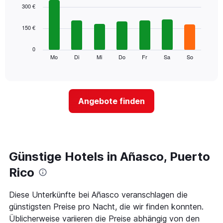
1
graphic.
chart
300 €
with
X-
7
Achse,
150 €
bars.
die
die
Das
0
Monate
folgende
Mo
Di
Mi
Do
Fr
Sa
So
End
anzeigt.
of
Diagramm
Das
interactive
zeigt
chart
Diagramm
den
hat
durchschnittlichen
1
Angebote finden
Preis
Y-
eines
Achse,
Zimmers
die
für
den
den
durchschnittlichen
jeweiligen
Günstige Hotels in Añasco, Puerto
Zimmerpreis
Wochentag.
anzeigt.
Das
Rico
Diagramm
hat
Diese Unterkünfte bei Añasco veranschlagen die
1
günstigsten Preise pro Nacht, die wir finden konnten.
X-
Achse,
Üblicherweise variieren die Preise abhängig von den