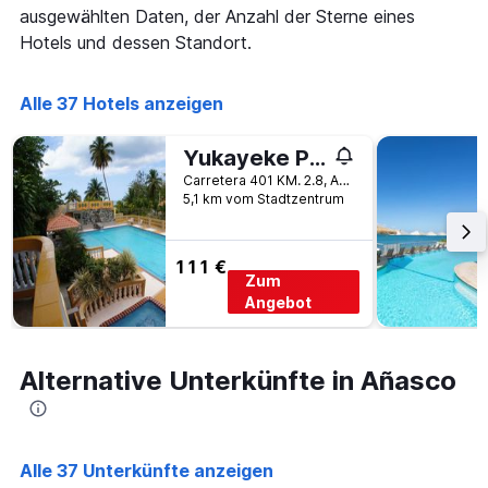
die
ausgewählten Daten, der Anzahl der Sterne eines
die
Hotels und dessen Standort.
Wochentage
anzeigt.
Das
Alle 37 Hotels anzeigen
Diagramm
hat
1
Yukayeke Playa Resort
Y-
Carretera 401 KM. 2.8, Añasco, Puerto Rico
Achse,
5,1 km vom Stadtzentrum
die
den
durchschnittlichen
111 €
Zimmerpreis
Zum
anzeigt.
Angebot
Alternative Unterkünfte in Añasco
Alle 37 Unterkünfte anzeigen