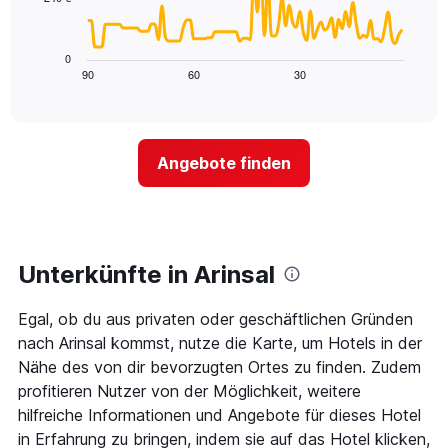
X-
Das
den
Achse,
folgende
letzten
die
Diagramm
3
0
die
zeigt,
Tagen
90
60
30
End
Hotelkategorien
of
wie
anzeigt.
interactive
nach
sich
chart
Sternen
der
anzeigt
Preis
Das
Angebote finden
für
Diagramm
ein
hat
Zimmer
1
ändert,
Y-
je
Achse,
näher
Unterkünfte in Arinsal
die
das
den
Aufenthaltsdatum
durchschnittlichen
Egal, ob du aus privaten oder geschäftlichen Gründen
rückt.
Zimmerpreis
Das
nach Arinsal kommst, nutze die Karte, um Hotels in der
an
Diagramm
Nähe des von dir bevorzugten Ortes zu finden. Zudem
diesem
hat
Wochenende
profitieren Nutzer von der Möglichkeit, weitere
1
anzeigt,
hilfreiche Informationen und Angebote für dieses Hotel
X-
der
Achse,
in Erfahrung zu bringen, indem sie auf das Hotel klicken,
in