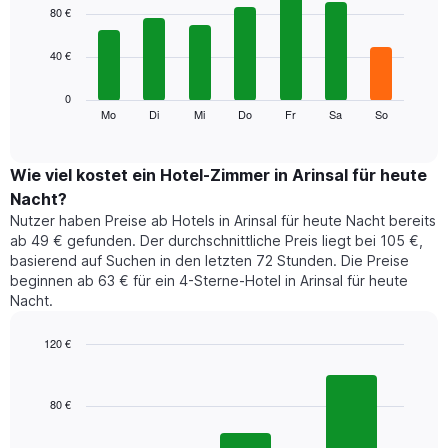
1
graphic.
chart
80 €
with
X-
7
Achse,
40 €
bars.
die
die
Das
0
Monate
folgende
Mo
Di
Mi
Do
Fr
Sa
So
End
anzeigt.
of
Diagramm
Das
interactive
zeigt
chart
Diagramm
den
Wie viel kostet ein Hotel-Zimmer in Arinsal für heute
hat
durchschnittlichen
1
Nacht?
Preis
Y-
Nutzer haben Preise ab Hotels in Arinsal für heute Nacht bereits
eines
Achse,
ab 49 € gefunden. Der durchschnittliche Preis liegt bei 105 €,
Zimmers
die
basierend auf Suchen in den letzten 72 Stunden. Die Preise
für
den
beginnen ab 63 € für ein 4-Sterne-Hotel in Arinsal für heute
den
durchschnittlichen
Nacht.
jeweiligen
Zimmerpreis
Wochentag.
anzeigt.
Das
120 €
Diagramm
Bar
Chart
hat
graphic.
chart
1
with
80 €
3
X-
bars.
Achse,