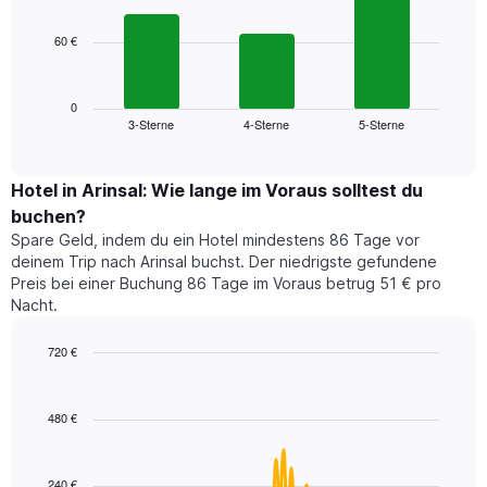
bars.
hat
1
60 €
Das
X-
folgende
Achse,
Diagramm
die
zeigt
0
die
3-Sterne
4-Sterne
5-Sterne
den
End
Hotelkategorien
of
durchschnittlichen
nach
interactive
Zimmerpreis
chart
Sternen
für
Hotel in Arinsal: Wie lange im Voraus solltest du
anzeigt
dieses
buchen?
Das
Wochenende
Diagramm
Spare Geld, indem du ein Hotel mindestens 86 Tage vor
in
hat
deinem Trip nach Arinsal buchst. Der niedrigste gefundene
den
1
Preis bei einer Buchung 86 Tage im Voraus betrug 51 € pro
letzten
Y-
Nacht.
3
Achse,
Tagen,
die
720 €
aggregiert
den
nach
Line
Chart
durchschnittlichen
graphic.
chart
Sternebewertung.
Zimmerpreis
with
Das
480 €
für
90
Diagramm
heute
data
hat
points.
Nacht
1
in
240 €