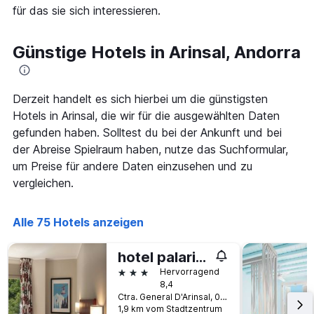
die
für das sie sich interessieren.
den
die
letzten
Anzahl
3
der
Günstige Hotels in Arinsal, Andorra
Tagen
Tage
gefunden
vor
wurde.
dem
Aufenthalt
Derzeit handelt es sich hierbei um die günstigsten
anzeigt
Hotels in Arinsal, die wir für die ausgewählten Daten
Das
gefunden haben. Solltest du bei der Ankunft und bei
Diagramm
der Abreise Spielraum haben, nutze das Suchformular,
hat
1
um Preise für andere Daten einzusehen und zu
Y-
vergleichen.
Achse,
die
den
Alle 75 Hotels anzeigen
durchschnittlichen
Zimmerpreis
hotel palarine
anzeigt
3 Sterne
Hervorragend
8,4
Ctra. General D'Arinsal, 0, Arinsal, Andorra
1,9 km vom Stadtzentrum