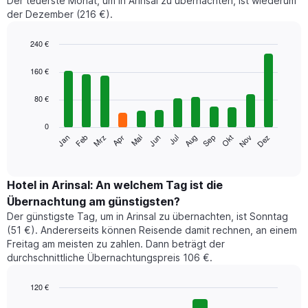
Der teuerste Monat, um in Arinsal zu übernachten, ist wiederum
der Dezember (216 €).
240 €
Bar
Chart
graphic.
chart
160 €
with
12
80 €
bars.
0
Das
Jan
Feb
Mrz
Apr
Mai
Jun
Jul
Aug
Sep
Okt
Nov
Dez
folgende
End
of
Diagramm
interactive
zeigt
chart
den
Hotel in Arinsal: An welchem Tag ist die
durchschnittlichen
Übernachtung am günstigsten?
Zimmerpreis
Der günstigste Tag, um in Arinsal zu übernachten, ist Sonntag
im
(51 €). Andererseits können Reisende damit rechnen, an einem
jeweiligen
Freitag am meisten zu zahlen. Dann beträgt der
Monat
durchschnittliche Übernachtungspreis 106 €.
an.
Das
Diagramm
120 €
hat
Bar
Chart