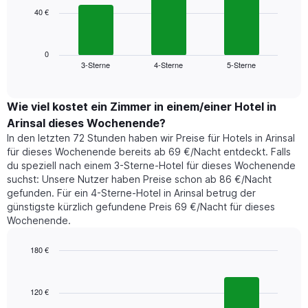
die
40 €
Das
die
folgende
Wochentage
Diagramm
anzeigt.
zeigt
0
Das
3-Sterne
4-Sterne
5-Sterne
den
End
Diagramm
of
durchschnittlichen
hat
interactive
Zimmerpreis,
chart
1
der
Wie viel kostet ein Zimmer in einem/einer Hotel in
Y-
für
Achse,
Arinsal dieses Wochenende?
heute
die
In den letzten 72 Stunden haben wir Preise für Hotels in Arinsal
Nacht
den
für dieses Wochenende bereits ab 69 €/Nacht entdeckt. Falls
in
durchschnittlichen
du speziell nach einem 3-Sterne-Hotel für dieses Wochenende
den
Zimmerpreis
suchst: Unsere Nutzer haben Preise schon ab 86 €/Nacht
letzten
anzeigt.
gefunden. Für ein 4-Sterne-Hotel in Arinsal betrug der
3
günstigste kürzlich gefundene Preis 69 €/Nacht für dieses
Tagen
Wochenende.
gefunden
wurde,
aggregiert
180 €
nach
Bar
Chart
Sternebewertung.
graphic.
chart
with
Das
120 €
3
Diagramm