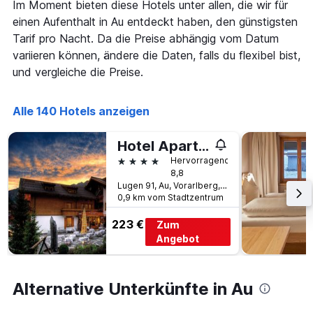
hat
Im Moment bieten diese Hotels unter allen, die wir für
1
einen Aufenthalt in Au entdeckt haben, den günstigsten
X-
Tarif pro Nacht. Da die Preise abhängig vom Datum
Achse,
variieren können, ändere die Daten, falls du flexibel bist,
die
die
und vergleiche die Preise.
Wochentage
anzeigt.
Das
Alle 140 Hotels anzeigen
Diagramm
hat
Hotel Apartments Alpenrose
1
4 Sterne
Hervorragend
Y-
8,8
Achse,
Lugen 91, Au, Vorarlberg, Österreich
die
0,9 km vom Stadtzentrum
den
durchschnittlichen
223 €
Zum
Zimmerpreis
Angebot
anzeigt.
Alternative Unterkünfte in Au