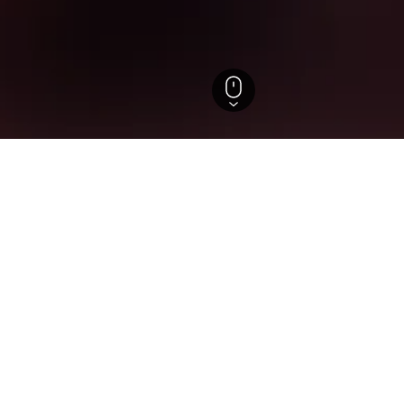
berg
zum Aufenthalt in Eichenberg
Hotel in Eichenberg?
WOODOO-Nutzer in ihren Suchen Hotels in Eichenberg bereit
n infrage, wenn man Vorarlberg erkundet?