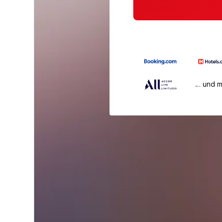
… und 