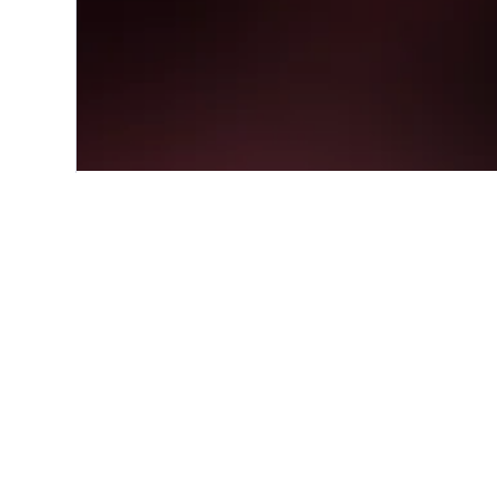
Start
Europa
Österreich
Eichen
Informationen 
Wie viel kostet ein günstiges 
In den letzten 3 Tagen haben S
können.
Welche anderen Städte komme