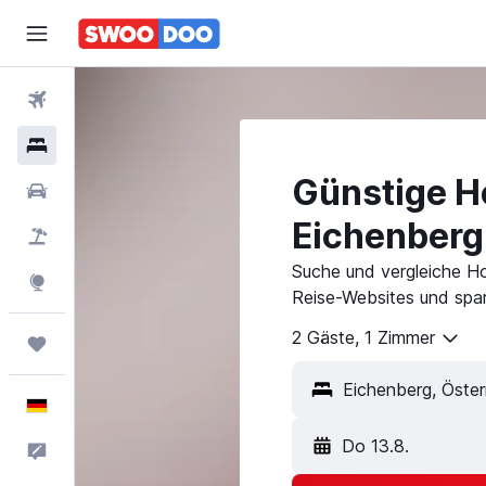
Flüge
Hotels
Günstige Ho
Mietwagen
Eichenberg
Pauschalreisen
Suche und vergleiche Ho
Explore
Reise-Websites und spar
2 Gäste, 1 Zimmer
Trips
Deutsch
Do 13.8.
Feedback