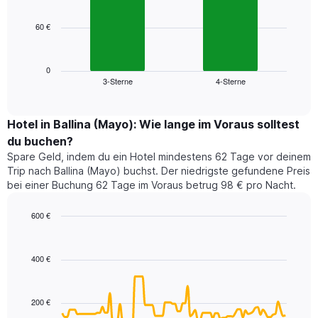
bars.
hat
1
60 €
Das
X-
folgende
Achse,
Diagramm
die
zeigt
0
die
3-Sterne
4-Sterne
den
End
Hotelkategorien
of
durchschnittlichen
nach
interactive
Zimmerpreis
chart
Sternen
für
Hotel in Ballina (Mayo): Wie lange im Voraus solltest
anzeigt
dieses
du buchen?
Das
Wochenende
Diagramm
Spare Geld, indem du ein Hotel mindestens 62 Tage vor deinem
in
hat
Trip nach Ballina (Mayo) buchst. Der niedrigste gefundene Preis
den
1
bei einer Buchung 62 Tage im Voraus betrug 98 € pro Nacht.
letzten
Y-
3
Achse,
600 €
Tagen,
die
aggregiert
Line
Chart
den
graphic.
chart
nach
durchschnittlichen
with
Sternebewertung.
400 €
Zimmerpreis
90
Das
für
data
Diagramm
points.
heute
hat
200 €
Nacht
1
Das
in