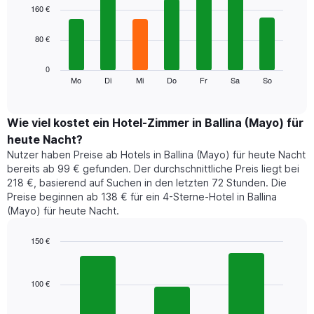
1
graphic.
chart
160 €
with
X-
7
Achse,
80 €
bars.
die
die
Das
0
Monate
folgende
Mo
Di
Mi
Do
Fr
Sa
So
End
anzeigt.
of
Diagramm
Das
interactive
zeigt
chart
Diagramm
den
Wie viel kostet ein Hotel-Zimmer in Ballina (Mayo) für
hat
durchschnittlichen
1
heute Nacht?
Preis
Y-
Nutzer haben Preise ab Hotels in Ballina (Mayo) für heute Nacht
eines
Achse,
bereits ab 99 € gefunden. Der durchschnittliche Preis liegt bei
Zimmers
die
218 €, basierend auf Suchen in den letzten 72 Stunden. Die
für
den
Preise beginnen ab 138 € für ein 4-Sterne-Hotel in Ballina
den
durchschnittlichen
(Mayo) für heute Nacht.
jeweiligen
Zimmerpreis
Wochentag.
anzeigt.
Das
150 €
Diagramm
Bar
Chart
hat
graphic.
chart
1
with
100 €
3
X-
bars.
Achse,