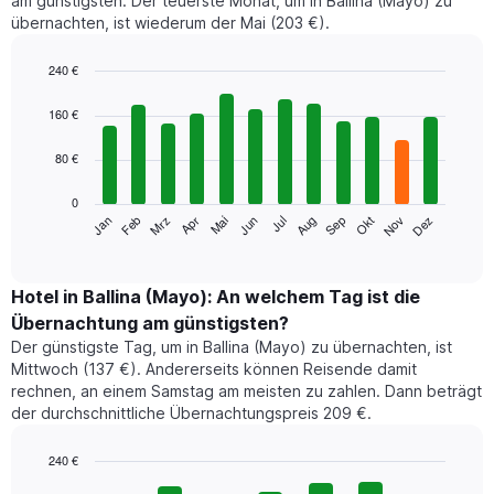
am günstigsten. Der teuerste Monat, um in Ballina (Mayo) zu
übernachten, ist wiederum der Mai (203 €).
240 €
Bar
Chart
graphic.
chart
160 €
with
12
80 €
bars.
0
Das
Jan
Feb
Mrz
Apr
Mai
Jun
Jul
Aug
Sep
Okt
Nov
Dez
folgende
End
of
Diagramm
interactive
zeigt
chart
den
Hotel in Ballina (Mayo): An welchem Tag ist die
durchschnittlichen
Übernachtung am günstigsten?
Zimmerpreis
Der günstigste Tag, um in Ballina (Mayo) zu übernachten, ist
im
Mittwoch (137 €). Andererseits können Reisende damit
jeweiligen
rechnen, an einem Samstag am meisten zu zahlen. Dann beträgt
Monat
der durchschnittliche Übernachtungspreis 209 €.
an.
Das
Diagramm
240 €
hat
Bar
Chart