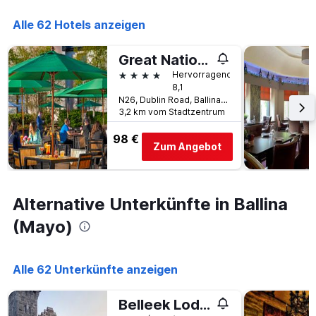
die
den
Anzahl
Alle 62 Hotels anzeigen
letzten
der
3
Tage
Tagen
vor
Great National Hotel Ballina
gefunden
dem
4 Sterne
Hervorragend
wurde.
Aufenthalt
8,1
anzeigt
N26, Dublin Road, Ballina (Mayo), Irland
Das
3,2 km vom Stadtzentrum
Diagramm
hat
98 €
Zum Angebot
1
Y-
Achse,
die
Alternative Unterkünfte in Ballina
den
durchschnittlichen
(Mayo)
Zimmerpreis
anzeigt
Alle 62 Unterkünfte anzeigen
Belleek Lodge