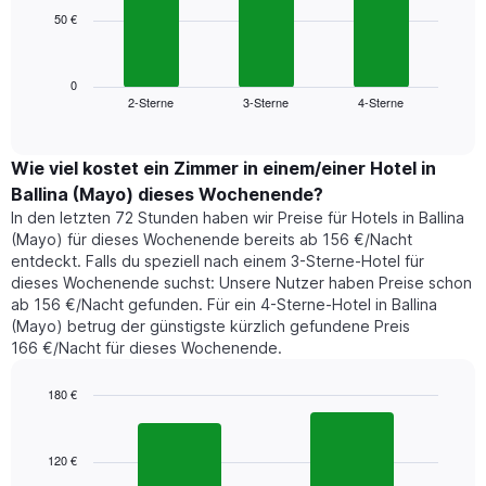
die
50 €
Das
die
folgende
Wochentage
Diagramm
anzeigt.
zeigt
0
Das
2-Sterne
3-Sterne
4-Sterne
den
End
Diagramm
of
durchschnittlichen
hat
interactive
Zimmerpreis,
chart
1
der
Wie viel kostet ein Zimmer in einem/einer Hotel in
Y-
für
Achse,
Ballina (Mayo) dieses Wochenende?
heute
die
In den letzten 72 Stunden haben wir Preise für Hotels in Ballina
Nacht
den
(Mayo) für dieses Wochenende bereits ab 156 €/Nacht
in
durchschnittlichen
entdeckt. Falls du speziell nach einem 3-Sterne-Hotel für
den
Zimmerpreis
dieses Wochenende suchst: Unsere Nutzer haben Preise schon
letzten
anzeigt.
ab 156 €/Nacht gefunden. Für ein 4-Sterne-Hotel in Ballina
3
(Mayo) betrug der günstigste kürzlich gefundene Preis
Tagen
166 €/Nacht für dieses Wochenende.
gefunden
wurde,
aggregiert
180 €
nach
Bar
Chart
Sternebewertung.
graphic.
chart
with
Das
120 €
2
Diagramm