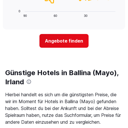
X-
folgende
den
Achse,
Diagramm
letzten
0
die
zeigt,
3
90
60
30
End
die
of
wie
Tagen
interactive
Hotelkategorien
sich
anzeigt.
chart
nach
der
Sternen
Preis
Angebote finden
anzeigt
für
Das
ein
Diagramm
Zimmer
hat
ändert,
1
je
Y-
näher
Günstige Hotels in Ballina (Mayo),
Achse,
das
die
Aufenthaltsdatum
Irland
den
rückt.
durchschnittlichen
Das
Hierbei handelt es sich um die günstigsten Preise, die
Zimmerpreis
Diagramm
an
wir im Moment für Hotels in Ballina (Mayo) gefunden
hat
diesem
1
haben. Solltest du bei der Ankunft und bei der Abreise
Wochenende
X-
Spielraum haben, nutze das Suchformular, um Preise für
anzeigt,
Achse,
andere Daten einzusehen und zu vergleichen.
der
die
in