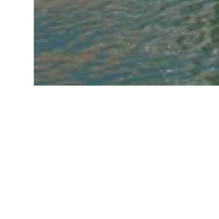
Start
Europa
Frankreich
Occitan
Einblicke zu Hot
Nutze unsere aktuellen, datengest
Frontignan zu finden.
Hotel in Frontignan – in wel
günstigsten?
Hotel in Frontignan – im November 
Der teuerste Monat, um in Frontig
September (141 €).