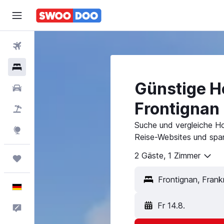
Flüge
Hotels
Günstige Ho
Mietwagen
Frontignan
Pauschalreisen
Suche und vergleiche Ho
Explore
Reise-Websites und spar
2 Gäste, 1 Zimmer
Trips
Deutsch
Fr 14.8.
Feedback