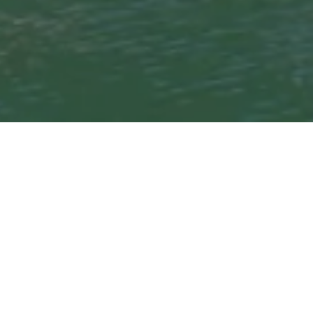
d mehr für deine Unterkunft in in
n welchem Tag ist die Übernachtung
rontignan zu übernachten, ist Montag (52 €).
de damit rechnen, an einem Mittwoch am
rägt der durchschnittliche