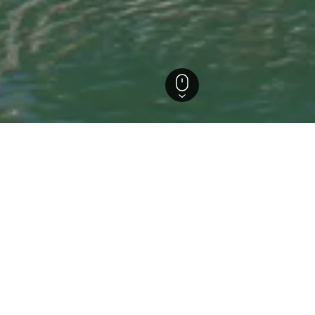
ie
Frontignan
els in Frontignan
ützten Einblicke, um ideale Buchungszeiträume, Preistrends un
chem Monat ist die Buchung am
Hotel in Frontignan: A
am günstigsten?
(41 €) ist die Buchung am günstigsten.
Der günstigste Tag, um in F
nan zu übernachten, ist wiederum der
Andererseits können Reisen
meisten zu zahlen. Dann bet