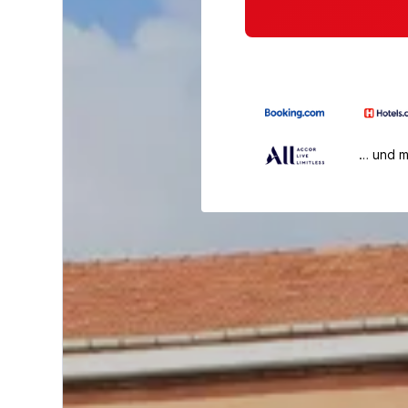
… und 