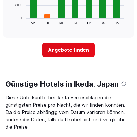
Achse,
80 €
bars.
die
die
Das
0
Monate
folgende
Mo
Di
Mi
Do
Fr
Sa
So
End
anzeigt.
of
Diagramm
Das
interactive
zeigt
chart
Diagramm
den
hat
durchschnittlichen
1
Angebote finden
Preis
Y-
eines
Achse,
Zimmers
die
für
den
den
durchschnittlichen
jeweiligen
Günstige Hotels in Ikeda, Japan
Zimmerpreis
Wochentag.
anzeigt.
Das
Diese Unterkünfte bei Ikeda veranschlagen die
Diagramm
hat
günstigsten Preise pro Nacht, die wir finden konnten.
1
Da die Preise abhängig vom Datum variieren können,
X-
ändere die Daten, falls du flexibel bist, und vergleiche
Achse,
die Preise.
die
die