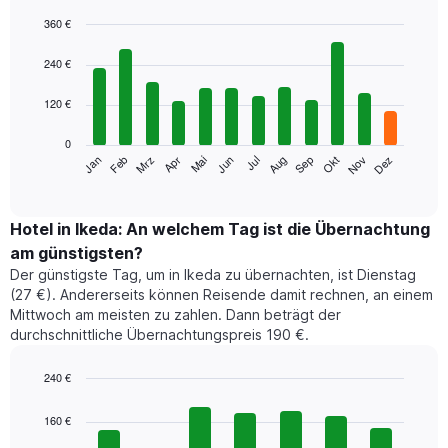
360 €
Bar
Chart
graphic.
chart
240 €
with
12
120 €
bars.
0
Das
Jan
Feb
Mrz
Apr
Mai
Jun
Jul
Aug
Sep
Okt
Nov
Dez
folgende
End
of
Diagramm
interactive
zeigt
chart
den
Hotel in Ikeda: An welchem Tag ist die Übernachtung
durchschnittlichen
am günstigsten?
Zimmerpreis
Der günstigste Tag, um in Ikeda zu übernachten, ist Dienstag
im
(27 €). Andererseits können Reisende damit rechnen, an einem
jeweiligen
Mittwoch am meisten zu zahlen. Dann beträgt der
Monat
durchschnittliche Übernachtungspreis 190 €.
an.
Das
Diagramm
240 €
hat
Bar
Chart
1
graphic.
chart
160 €
with
X-
7