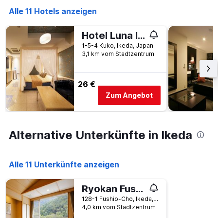
Wochentage
Alle 11 Hotels anzeigen
anzeigt.
Das
Diagramm
Hotel Luna Ikeda - Adults Only
hat
1-5-4 Kuko, Ikeda, Japan
1
3,1 km vom Stadtzentrum
Y-
Achse,
die
26 €
den
durchschnittlichen
Zum Angebot
Zimmerpreis
anzeigt.
Alternative Unterkünfte in Ikeda
Alle 11 Unterkünfte anzeigen
Ryokan Fushioukaku
128-1 Fushio-Cho, Ikeda, Japan
4,0 km vom Stadtzentrum