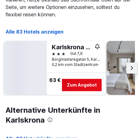
die
den
Seite, um weitere Optionen einzusehen, solltest du
die
letzten
Anzahl
flexibel reisen können.
3
der
Tagen
Tage
gefunden
vor
Alle 83 Hotels anzeigen
wurde.
dem
Aufenthalt
Karlskrona H&H
anzeigt
3 Sterne
Gut 7,9
Das
Borgmästaregatan 5, Karlskrona, Blekinge, Schweden
Diagramm
0,2 km vom Stadtzentrum
hat
1
Y-
63 €
Achse,
Zum Angebot
die
den
durchschnittlichen
Zimmerpreis
Alternative Unterkünfte in
anzeigt
Karlskrona