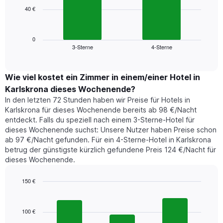
die
40 €
Das
die
folgende
Wochentage
Diagramm
anzeigt.
zeigt
0
Das
3-Sterne
4-Sterne
den
End
Diagramm
of
durchschnittlichen
hat
interactive
Zimmerpreis,
chart
1
der
Wie viel kostet ein Zimmer in einem/einer Hotel in
Y-
für
Achse,
Karlskrona dieses Wochenende?
heute
die
In den letzten 72 Stunden haben wir Preise für Hotels in
Nacht
den
Karlskrona für dieses Wochenende bereits ab 98 €/Nacht
in
durchschnittlichen
entdeckt. Falls du speziell nach einem 3-Sterne-Hotel für
den
Zimmerpreis
dieses Wochenende suchst: Unsere Nutzer haben Preise schon
letzten
anzeigt.
ab 97 €/Nacht gefunden. Für ein 4-Sterne-Hotel in Karlskrona
3
betrug der günstigste kürzlich gefundene Preis 124 €/Nacht für
Tagen
dieses Wochenende.
gefunden
wurde,
aggregiert
150 €
nach
Bar
Chart
Sternebewertung.
graphic.
chart
with
Das
100 €
3
Diagramm