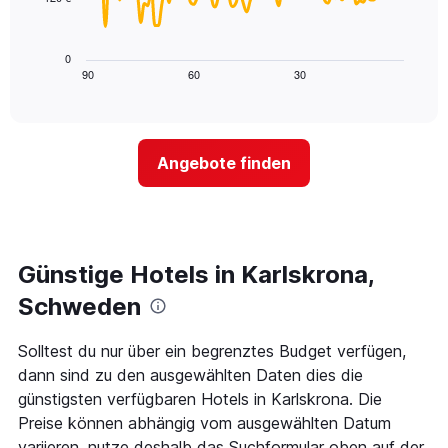
X-
Das
den
Achse,
folgende
letzten
die
Diagramm
3
0
die
zeigt,
Tagen
90
60
30
End
Hotelkategorien
of
wie
anzeigt.
interactive
nach
sich
chart
Sternen
der
anzeigt
Preis
Das
Angebote finden
für
Diagramm
ein
hat
Zimmer
1
ändert,
Y-
je
Achse,
näher
Günstige Hotels in Karlskrona,
die
das
den
Aufenthaltsdatum
Schweden
durchschnittlichen
rückt.
Zimmerpreis
Das
Solltest du nur über ein begrenztes Budget verfügen,
an
Diagramm
diesem
dann sind zu den ausgewählten Daten dies die
hat
Wochenende
1
günstigsten verfügbaren Hotels in Karlskrona. Die
anzeigt,
X-
Preise können abhängig vom ausgewählten Datum
der
Achse,
variieren, nutze deshalb das Suchformular oben auf der
in