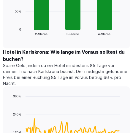
bars.
hat
1
50 €
Das
X-
folgende
Achse,
Diagramm
die
zeigt
0
die
2-Sterne
3-Sterne
4-Sterne
den
End
Hotelkategorien
of
durchschnittlichen
nach
interactive
Zimmerpreis
chart
Sternen
für
Hotel in Karlskrona: Wie lange im Voraus solltest du
anzeigt
dieses
buchen?
Das
Wochenende
Diagramm
Spare Geld, indem du ein Hotel mindestens 85 Tage vor
in
hat
deinem Trip nach Karlskrona buchst. Der niedrigste gefundene
den
1
Preis bei einer Buchung 85 Tage im Voraus betrug 66 € pro
letzten
Y-
Nacht.
3
Achse,
Tagen,
die
360 €
aggregiert
den
nach
Line
Chart
durchschnittlichen
graphic.
chart
Sternebewertung.
Zimmerpreis
with
Das
240 €
für
90
Diagramm
heute
data
hat
points.
Nacht
1
in
120 €