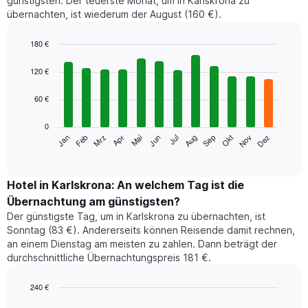
günstigsten. Der teuerste Monat, um in Karlskrona zu
übernachten, ist wiederum der August (160 €).
180 €
Bar
Chart
graphic.
chart
120 €
with
12
60 €
bars.
0
Das
Jan
Feb
Mrz
Apr
Mai
Jun
Jul
Aug
Sep
Okt
Nov
Dez
folgende
End
of
Diagramm
interactive
zeigt
chart
den
Hotel in Karlskrona: An welchem Tag ist die
durchschnittlichen
Übernachtung am günstigsten?
Zimmerpreis
Der günstigste Tag, um in Karlskrona zu übernachten, ist
im
Sonntag (83 €). Andererseits können Reisende damit rechnen,
jeweiligen
an einem Dienstag am meisten zu zahlen. Dann beträgt der
Monat
durchschnittliche Übernachtungspreis 181 €.
an.
Das
Diagramm
240 €
hat
Bar
Chart