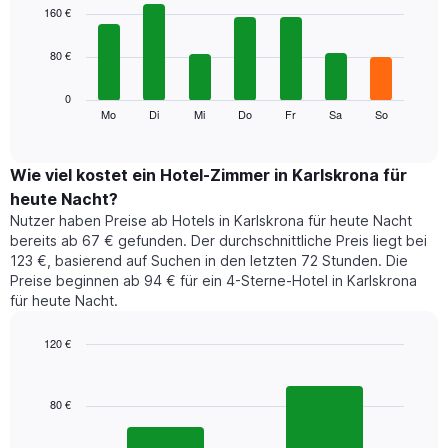
1
graphic.
chart
160 €
with
X-
7
Achse,
80 €
bars.
die
die
Das
0
Monate
folgende
Mo
Di
Mi
Do
Fr
Sa
So
End
anzeigt.
of
Diagramm
Das
interactive
zeigt
chart
Diagramm
den
Wie viel kostet ein Hotel-Zimmer in Karlskrona für
hat
durchschnittlichen
1
heute Nacht?
Preis
Y-
Nutzer haben Preise ab Hotels in Karlskrona für heute Nacht
eines
Achse,
bereits ab 67 € gefunden. Der durchschnittliche Preis liegt bei
Zimmers
die
123 €, basierend auf Suchen in den letzten 72 Stunden. Die
für
den
Preise beginnen ab 94 € für ein 4-Sterne-Hotel in Karlskrona
den
durchschnittlichen
für heute Nacht.
jeweiligen
Zimmerpreis
Wochentag.
anzeigt.
Das
120 €
Diagramm
Bar
Chart
hat
graphic.
chart
1
with
80 €
2
X-
bars.
Achse,