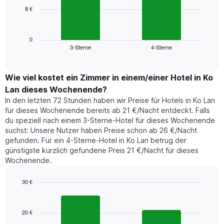
die
8 €
Das
die
folgende
Wochentage
Diagramm
anzeigt.
zeigt
0
Das
3-Sterne
4-Sterne
den
End
Diagramm
of
durchschnittlichen
hat
interactive
Zimmerpreis,
chart
1
der
Wie viel kostet ein Zimmer in einem/einer Hotel in Ko
Y-
für
Achse,
Lan dieses Wochenende?
heute
die
In den letzten 72 Stunden haben wir Preise für Hotels in Ko Lan
Nacht
den
für dieses Wochenende bereits ab 21 €/Nacht entdeckt. Falls
in
durchschnittlichen
du speziell nach einem 3-Sterne-Hotel für dieses Wochenende
den
Zimmerpreis
suchst: Unsere Nutzer haben Preise schon ab 26 €/Nacht
letzten
anzeigt.
gefunden. Für ein 4-Sterne-Hotel in Ko Lan betrug der
3
günstigste kürzlich gefundene Preis 21 €/Nacht für dieses
Tagen
Wochenende.
gefunden
wurde,
aggregiert
30 €
nach
Bar
Chart
Sternebewertung.
graphic.
chart
with
Das
20 €
2
Diagramm