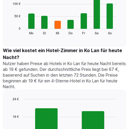
1
graphic.
chart
100 €
with
X-
7
Achse,
50 €
bars.
die
die
Das
0
Monate
folgende
Mo
Di
Mi
Do
Fr
Sa
So
End
anzeigt.
of
Diagramm
Das
interactive
zeigt
chart
Diagramm
den
Wie viel kostet ein Hotel-Zimmer in Ko Lan für heute
hat
durchschnittlichen
1
Nacht?
Preis
Y-
Nutzer haben Preise ab Hotels in Ko Lan für heute Nacht bereits
eines
Achse,
ab 19 € gefunden. Der durchschnittliche Preis liegt bei 67 €,
Zimmers
die
basierend auf Suchen in den letzten 72 Stunden. Die Preise
für
den
beginnen ab 19 € für ein 4-Sterne-Hotel in Ko Lan für heute
den
durchschnittlichen
Nacht.
jeweiligen
Zimmerpreis
Wochentag.
anzeigt.
Das
24 €
Diagramm
Bar
Chart
hat
graphic.
chart
1
with
16 €
2
X-
bars.
Achse,