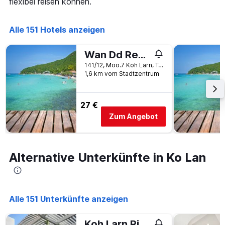
flexibel reisen können.
die
den
Anzahl
letzten
der
3
Alle 151 Hotels anzeigen
Tage
Tagen
vor
gefunden
dem
Wan Dd Resort Kohlarn
wurde.
Aufenthalt
141/12, Moo.7 Koh Larn, Tambon Naklue, Amphoe Banglamung, Chonburi, Ko Lan, Thailand
anzeigt
1,6 km vom Stadtzentrum
Das
Diagramm
hat
27 €
1
Y-
Zum Angebot
Achse,
die
den
durchschnittlichen
Alternative Unterkünfte in Ko Lan
Zimmerpreis
anzeigt
Alle 151 Unterkünfte anzeigen
Koh Larn Riviera