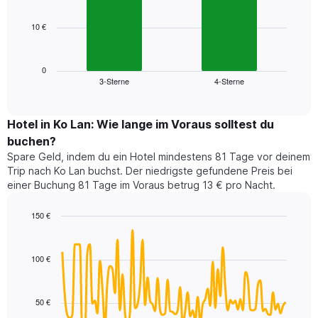
bars.
hat
1
10 €
Das
X-
folgende
Achse,
Diagramm
die
zeigt
0
die
3-Sterne
4-Sterne
den
End
Hotelkategorien
of
durchschnittlichen
nach
interactive
Zimmerpreis
chart
Sternen
für
Hotel in Ko Lan: Wie lange im Voraus solltest du
anzeigt
dieses
buchen?
Das
Wochenende
Diagramm
Spare Geld, indem du ein Hotel mindestens 81 Tage vor deinem
in
hat
Trip nach Ko Lan buchst. Der niedrigste gefundene Preis bei
den
1
einer Buchung 81 Tage im Voraus betrug 13 € pro Nacht.
letzten
Y-
3
Achse,
150 €
Tagen,
die
aggregiert
Line
Chart
den
graphic.
chart
nach
durchschnittlichen
with
Sternebewertung.
100 €
Zimmerpreis
90
Das
für
data
Diagramm
points.
heute
hat
50 €
Nacht
1
Das
in