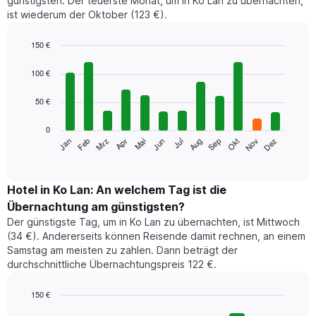
günstigsten. Der teuerste Monat, um in Ko Lan zu übernachten,
ist wiederum der Oktober (123 €).
150 €
Bar
Chart
graphic.
chart
100 €
with
12
50 €
bars.
0
Das
Jan
Feb
Mrz
Apr
Mai
Jun
Jul
Aug
Sep
Okt
Nov
Dez
folgende
End
of
Diagramm
interactive
zeigt
chart
den
Hotel in Ko Lan: An welchem Tag ist die
durchschnittlichen
Übernachtung am günstigsten?
Zimmerpreis
Der günstigste Tag, um in Ko Lan zu übernachten, ist Mittwoch
im
(34 €). Andererseits können Reisende damit rechnen, an einem
jeweiligen
Samstag am meisten zu zahlen. Dann beträgt der
Monat
durchschnittliche Übernachtungspreis 122 €.
an.
Das
Diagramm
150 €
hat
Bar
Chart