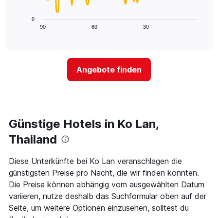
X-
folgende
den
Achse,
Diagramm
letzten
0
die
zeigt,
3
90
60
30
End
die
of
wie
Tagen
interactive
Hotelkategorien
sich
anzeigt.
chart
nach
der
Sternen
Preis
Angebote finden
anzeigt
für
Das
ein
Diagramm
Zimmer
hat
ändert,
1
je
Y-
näher
Günstige Hotels in Ko Lan,
Achse,
das
die
Aufenthaltsdatum
Thailand
den
rückt.
durchschnittlichen
Das
Diese Unterkünfte bei Ko Lan veranschlagen die
Zimmerpreis
Diagramm
an
günstigsten Preise pro Nacht, die wir finden konnten.
hat
diesem
1
Die Preise können abhängig vom ausgewählten Datum
Wochenende
X-
variieren, nutze deshalb das Suchformular oben auf der
anzeigt,
Achse,
Seite, um weitere Optionen einzusehen, solltest du
der
die
in