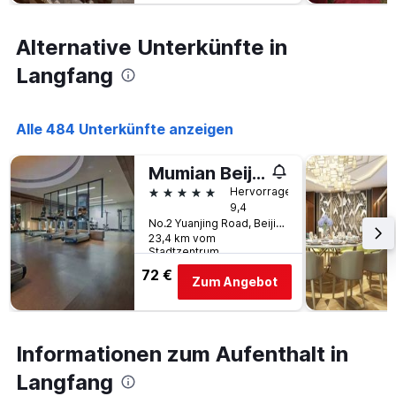
an
diesem
Alternative Unterkünfte in
Wochenende
anzeigt,
Langfang
der
in
den
Alle 484 Unterkünfte anzeigen
letzten
3
Tagen
Mumian Beijing Daxing International Airport
gefunden
5 Sterne
Hervorragend
wurde.
9,4
No.2 Yuanjing Road, Beijing Daxing International Airport, Daxing Distrcit, Beijing, China, Langfang, China
23,4 km vom
Stadtzentrum
72 €
Zum Angebot
Informationen zum Aufenthalt in
Langfang