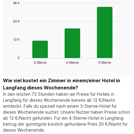
Das
36 €
Diagramm
Bar
Chart
hat
graphic.
chart
1
with
24 €
3
X-
bars.
Achse,
die
12 €
Das
die
folgende
Wochentage
Diagramm
anzeigt.
zeigt
0
Das
3-Sterne
4-Sterne
5-Sterne
den
End
Diagramm
of
durchschnittlichen
hat
interactive
Zimmerpreis,
chart
1
der
Wie viel kostet ein Zimmer in einem/einer Hotel in
Y-
für
Achse,
Langfang dieses Wochenende?
heute
die
In den letzten 72 Stunden haben wir Preise für Hotels in
Nacht
den
Langfang für dieses Wochenende bereits ab 12 €/Nacht
in
durchschnittlichen
entdeckt. Falls du speziell nach einem 3-Sterne-Hotel für
den
Zimmerpreis
dieses Wochenende suchst: Unsere Nutzer haben Preise schon
letzten
anzeigt.
ab 12 €/Nacht gefunden. Für ein 4-Sterne-Hotel in Langfang
3
betrug der günstigste kürzlich gefundene Preis 20 €/Nacht für
Tagen
dieses Wochenende.
gefunden