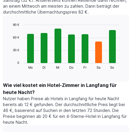
Samstag (52 €). Andererseits können Reisende damit rechnen,
an einem Mittwoch am meisten zu zahlen. Dann beträgt der
durchschnittliche Übernachtungspreis 82 €.
90 €
Bar
Chart
graphic.
chart
60 €
with
7
30 €
bars.
Das
0
folgende
Mo
Di
Mi
Do
Fr
Sa
So
End
of
Diagramm
interactive
zeigt
chart
den
Wie viel kostet ein Hotel-Zimmer in Langfang für
durchschnittlichen
heute Nacht?
Preis
Nutzer haben Preise ab Hotels in Langfang für heute Nacht
eines
bereits ab 12 € gefunden. Der durchschnittliche Preis liegt bei
Zimmers
46 €, basierend auf Suchen in den letzten 72 Stunden. Die
für
Preise beginnen ab 20 € für ein 4-Sterne-Hotel in Langfang für
den
heute Nacht.
jeweiligen
Wochentag.