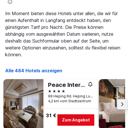
nach
durchschnittlichen
Sternebewertung.
Zimmerpreis
Im Moment bieten diese Hotels unter allen, die wir für
Das
für
Diagramm
einen Aufenthalt in Langfang entdeckt haben, den
heute
hat
Nacht
günstigsten Tarif pro Nacht. Die Preise können
1
in
abhängig vom ausgewählten Datum variieren, nutze
X-
den
deshalb das Suchformular oben auf der Seite, um
Achse,
letzten
die
weitere Optionen einzusehen, solltest du flexibel reisen
3
die
Tagen
können.
Hotelkategorien
anzeigt.
nach
Sternen
Alle 484 Hotels anzeigen
anzeigt
Das
Peace International Hotel
Diagramm
hat
4 Sterne
1
99 Heping Rd. Heping Lu Heping Road, Langfang, China
Y-
4,2 km vom Stadtzentrum
Achse,
die
31 €
den
Zum Angebot
durchschnittlichen
Zimmerpreis