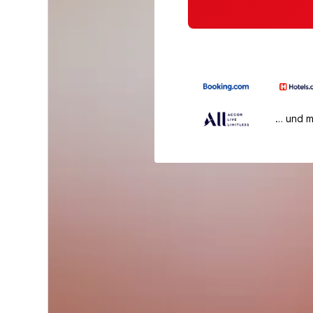
… und 