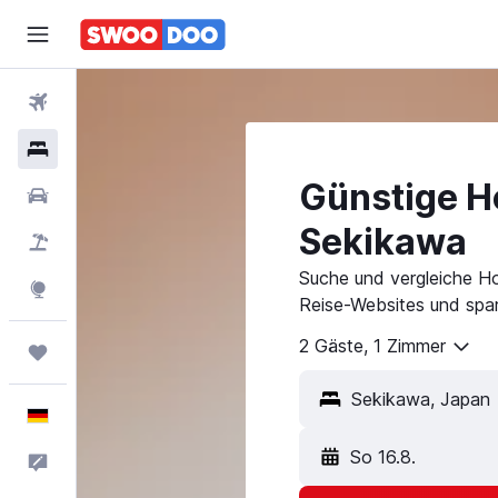
Flüge
Hotels
Günstige Ho
Mietwagen
Sekikawa
Pauschalreisen
Suche und vergleiche Ho
Explore
Reise-Websites und spar
2 Gäste, 1 Zimmer
Trips
Deutsch
So 16.8.
Feedback