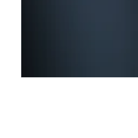
Start
Asien
Japan
Sekikawa
Einblicke zu Ho
Nutze unsere aktuellen, datengest
Sekikawa zu finden.