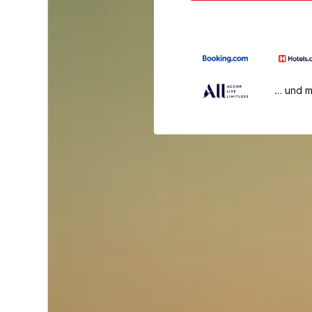
… und 