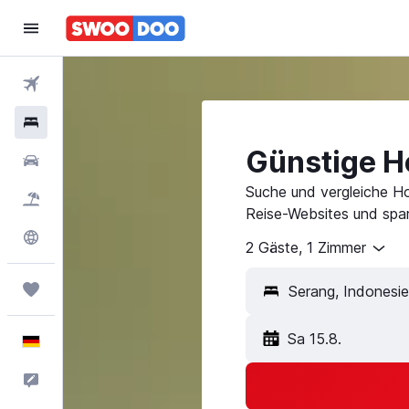
Flüge
Hotels
Günstige Ho
Mietwagen
Suche und vergleiche Ho
Pauschalreisen
Reise-Websites und spar
Explore
2 Gäste, 1 Zimmer
Trips
Sa 15.8.
Deutsch
Feedback