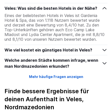
den
durchschnittlichen
Veles: Was sind die besten Hotels in der Nähe?
Zimmerpreis
Eines der beliebtesten Hotels in Veles ist Gardenia
an
Hotel & Spa, das von 1.118 Nutzern bewertet wurde
diesem
und derzeit eine Bewertung von 8,4/10 hat. Zu den
Wochenende
Top-Unterkünften gehören auch Eco Camp Lake
anzeigt,
Mladost und Lydia Center Apartment, die je mit 8,8/10
der
und 8,1/10 von unseren Nutzern bewertet wurden.
in
den
Wie viel kostet ein günstiges Hotel in Veles?
letzten
3
Welche anderen Städte kommen infrage, wenn
Tagen
gefunden
man Nordmazedonien erkundet?
wurde.
Mehr häufige Fragen anzeigen
Finde bessere Ergebnisse für
deinen Aufenthalt in Veles,
Nordmazedonien