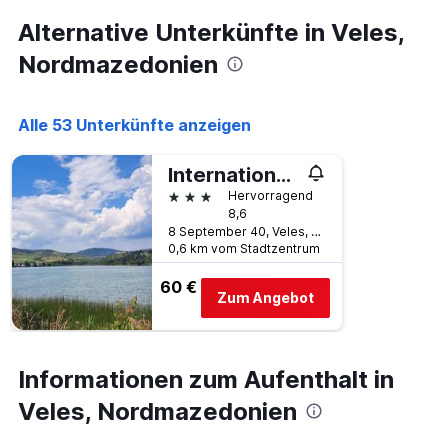
3
Tagen,
Alternative Unterkünfte in Veles,
aggregiert
Nordmazedonien
nach
Sternebewertung.
Das
Diagramm
Alle 53 Unterkünfte anzeigen
hat
1
International Palace
X-
3 Sterne
Achse,
Hervorragend
die
8,6
die
8 September 40, Veles, Nordmazedonien
0,6 km vom Stadtzentrum
Hotelkategorien
nach
60 €
Sternen
Zum Angebot
anzeigt
Das
Diagramm
hat
Informationen zum Aufenthalt in
1
Y-
Veles, Nordmazedonien
Achse,
die