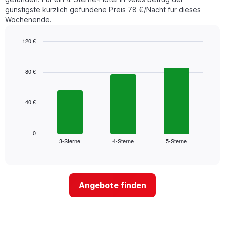
günstigste kürzlich gefundene Preis 78 €/Nacht für dieses
Wochenende.
120 €
Bar
Chart
graphic.
chart
with
80 €
3
bars.
40 €
Das
folgende
Diagramm
zeigt
0
3-Sterne
4-Sterne
5-Sterne
den
End
of
durchschnittlichen
interactive
Zimmerpreis
chart
für
dieses
Angebote finden
Wochenende
in
den
letzten