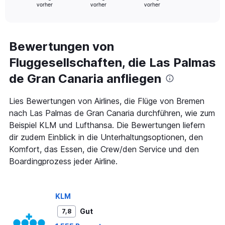
vorher
vorher
vorher
X
End
of
axis
interactive
displaying
chart
categories.
Range:
Bewertungen von
91
Fluggesellschaften, die Las Palmas
categories.
The
de Gran Canaria anfliegen
chart
has
1
Lies Bewertungen von Airlines, die Flüge von Bremen
Y
nach Las Palmas de Gran Canaria durchführen, wie zum
axis
Beispiel KLM und Lufthansa. Die Bewertungen liefern
displaying
dir zudem Einblick in die Unterhaltungsoptionen, den
values.
Range:
Komfort, das Essen, die Crew/den Service und den
0
Boardingprozess jeder Airline.
to
1200.
KLM
Gut
7,8