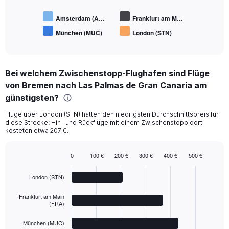
Amsterdam (A…
Frankfurt am M…
München (MUC)
London (STN)
End
of
interactive
chart
Bei welchem Zwischenstopp-Flughafen sind Flüge
von Bremen nach Las Palmas de Gran Canaria am
günstigsten?
Flüge über London (STN) hatten den niedrigsten Durchschnittspreis für
diese Strecke: Hin- und Rückflüge mit einem Zwischenstopp dort
kosteten etwa 207 €.
0
100 €
200 €
300 €
400 €
500 €
Bar
Chart
graphic.
chart
London (STN)
with
4
bars.
Frankfurt am Main
(FRA)
The
München (MUC)
chart