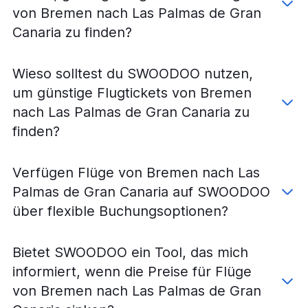
Flüge von Nürnberg nach Puerto del Rosario
von Bremen nach Las Palmas de Gran
Flüge von Stuttgart nach Santa Cruz de Teneriffa
Canaria zu finden?
Flüge von Weeze, Niederrhein nach Puerto del Rosario
Flüge von Frankfurt am Main nach Arrecife
Wieso solltest du SWOODOO nutzen,
Flüge von Frankfurt Hahn nach Santa Cruz de Teneriffa
um günstige Flugtickets von Bremen
Flüge von Hamburg nach Puerto del Rosario
nach Las Palmas de Gran Canaria zu
Flüge von Köln nach Santa Cruz de Teneriffa
finden?
Flüge von Frankfurt Hahn nach Granadilla de Abona
Flüge von Nürnberg nach Santa Cruz de Teneriffa
Verfügen Flüge von Bremen nach Las
Flüge von Weeze, Niederrhein nach Granadilla de Abona
Palmas de Gran Canaria auf SWOODOO
Flüge von Hamburg nach Arrecife
über flexible Buchungsoptionen?
Bietet SWOODOO ein Tool, das mich
informiert, wenn die Preise für Flüge
von Bremen nach Las Palmas de Gran