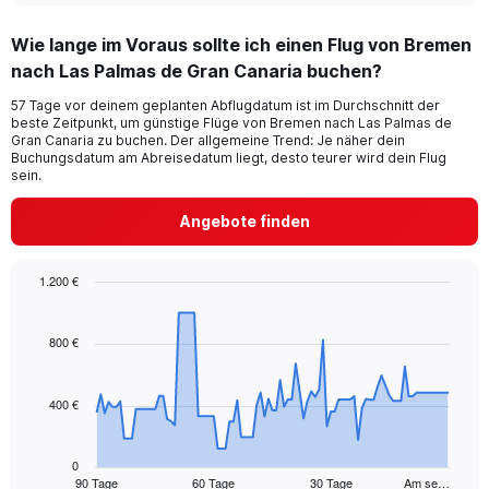
displaying
chart
categories.
Wie lange im Voraus sollte ich einen Flug von Bremen
Range:
nach Las Palmas de Gran Canaria buchen?
4
categories.
57 Tage vor deinem geplanten Abflugdatum ist im Durchschnitt der
The
beste Zeitpunkt, um günstige Flüge von Bremen nach Las Palmas de
chart
Gran Canaria zu buchen. Der allgemeine Trend: Je näher dein
has
Buchungsdatum am Abreisedatum liegt, desto teurer wird dein Flug
1
sein.
Y
axis
Angebote finden
displaying
values.
Range:
1.200 €
0
Chart
Chart
to
graphic.
with
300.
91
800 €
data
points.
400 €
The
chart
has
0
1
90 Tage
60 Tage
30 Tage
Am se…