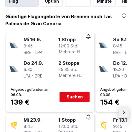
Flug
Option
Minute
Hinf
Günstige Flugangebote von Bremen nach Las
Palmas de Gran Canaria
Mi 16.9.
1 Stopp
So 8.11.
8:45
12:00 Std.
8:45
-
Mehrere Fluglinien
-
BRE
LPA
BRE
LPA
Do 24.9.
2 Stopps
Do 12.11.
6:30
25:35 Std.
18:20
-
Mehrere Fluglinien
-
LPA
BRE
LPA
BRE
Angebot gefunden am
Angebot gefunde
06.08.
03.08.
Suchen
139 €
154 €
Mi 23.9.
1 Stopp
Fr 13.11.
8:45
12:00 Std.
9:45