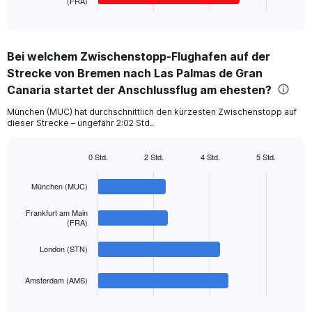
(FRA)
X
End
of
axis
interactive
displaying
chart
categories.
Bei welchem Zwischenstopp-Flughafen auf der
Range:
Strecke von Bremen nach Las Palmas de Gran
4
categories.
Canaria startet der Anschlussflug am ehesten?
The
chart
München (MUC) hat durchschnittlich den kürzesten Zwischenstopp auf
dieser Strecke – ungefähr 2:02 Std..
has
1
Y
0 Std.
2 Std.
4 Std.
5 Std.
axis
Bar
Chart
displaying
graphic.
chart
München (MUC)
with
values.
4
Range:
bars.
Frankfurt am Main
0
(FRA)
to
The
600.
London (STN)
chart
has
1
Amsterdam (AMS)
X
End
of
axis
interactive