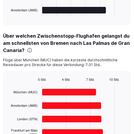
has
1
Amsterdam (AMS)
X
End
of
axis
interactive
displaying
chart
categories.
Über welchen Zwischenstopp-Flughafen gelangst du
Range:
am schnellsten von Bremen nach Las Palmas de Gran
4
categories.
Canaria?
The
chart
Flüge über München (MUC) haben die kürzeste durchschnittliche
Reisedauer pro Strecke für diese Verbindung: 7:31 Std..
has
1
Y
0 Std.
4 Std.
7 Std.
10 Std.
axis
Bar
Chart
displaying
graphic.
chart
München (MUC)
with
values.
4
Range:
bars.
0
Amsterdam (AMS)
to
The
500.
London (STN)
chart
has
Frankfurt am Main
1