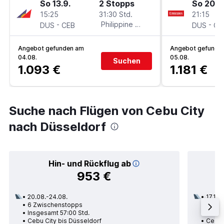
So 13.9.
2 Stopps
So 20.9
15:25
31:30 Std.
21:15
-
Philippine Airlines
-
DUS
CEB
DUS
CE
Angebot gefunden am
Angebot gefunde
04.08.
05.08.
Suchen
1.093 €
1.181 €
Suche nach Flügen von Cebu City
nach Düsseldorf
Hin- und Rückflug ab
953 €
20.08.-24.08.
17.10.
6 Zwischenstopps
3 Zwi
Insgesamt 57:00 Std.
Insge
Cebu City bis Düsseldorf
Cebu 