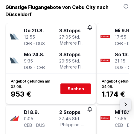
Günstige Flugangebote von Cebu City nach
Düsseldorf
Do 20.8.
3 Stopps
Mi 9.9.
12:55
27:05 Std.
17:55
-
Mehrere Fluglinien
-
CEB
DUS
CEB
DU
Mo 24.8.
3 Stopps
So 13.9.
9:35
29:55 Std.
21:15
-
Mehrere Fluglinien
-
DUS
CEB
DUS
CE
Angebot gefunden am
Angebot gefunde
03.08.
04.08.
Suchen
953 €
1.174 €
Di 8.9.
2 Stopps
Mi 16.9.
0:05
37:45 Std.
17:55
-
Philippine Airlines
-
CEB
DUS
CEB
DU