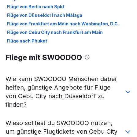
Flüge von Berlin nach Split
Flüge von Düsseldorf nach Málaga
Flüge von Frankfurt am Main nach Washington, D.C.
Flüge von Cebu City nach Frankfurt am Main
Flüge nach Phuket
Flüge nach Frankfurt am Main
Fliege mit SWOODOO
Flüge nach Heraklion
Flüge nach Rom
Flüge nach Istanbul
Wie kann SWOODOO Menschen dabei
Flüge nach London
helfen, günstige Angebote für Flüge
Flüge nach Dubai
von Cebu City nach Düsseldorf zu
Flüge nach Lissabon
finden?
Flüge nach Denpasar
Flüge nach Stuttgart
Wieso solltest du SWOODOO nutzen,
Flüge nach Zürich
um günstige Flugtickets von Cebu City
Flüge nach New York