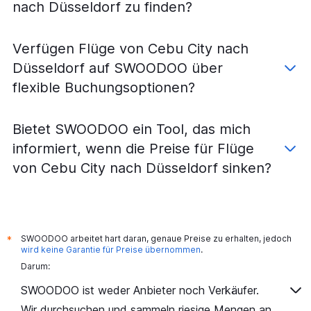
nach Düsseldorf zu finden?
Flüge nach Berlin
Flüge nach Palma de Mallorca
Verfügen Flüge von Cebu City nach
Flüge nach Düsseldorf
Düsseldorf auf SWOODOO über
flexible Buchungsoptionen?
Bietet SWOODOO ein Tool, das mich
informiert, wenn die Preise für Flüge
von Cebu City nach Düsseldorf sinken?
SWOODOO arbeitet hart daran, genaue Preise zu erhalten, jedoch
*
wird keine Garantie für Preise übernommen
.
Darum:
SWOODOO ist weder Anbieter noch Verkäufer.
Wir durchsuchen und sammeln riesige Mengen an