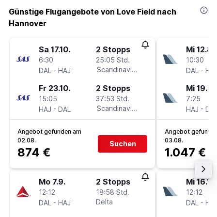
Günstige Flugangebote von Love Field nach
Hannover
Sa 17.10.
2 Stopps
Mi 12.8.
6:30
25:05 Std.
10:30
-
Scandinavian Airlines
-
DAL
HAJ
DAL
HA
Fr 23.10.
2 Stopps
Mi 19.8.
15:05
37:53 Std.
7:25
-
Scandinavian Airlines
-
HAJ
DAL
HAJ
DA
Angebot gefunden am
Angebot gefunde
02.08.
03.08.
Suchen
874 €
1.047 €
Mo 7.9.
2 Stopps
Mi 16.12.
12:12
18:58 Std.
12:12
-
Delta
-
DAL
HAJ
DAL
HA