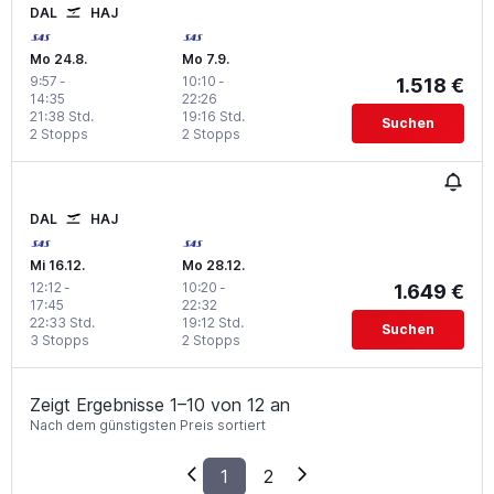
DAL
HAJ
Mo 24.8.
Mo 7.9.
9:57
-
10:10
-
1.518 €
14:35
22:26
21:38 Std.
19:16 Std.
Suchen
2 Stopps
2 Stopps
DAL
HAJ
Mi 16.12.
Mo 28.12.
12:12
-
10:20
-
1.649 €
17:45
22:32
22:33 Std.
19:12 Std.
Suchen
3 Stopps
2 Stopps
Zeigt Ergebnisse 1–10 von 12 an
Nach dem günstigsten Preis sortiert
1
2