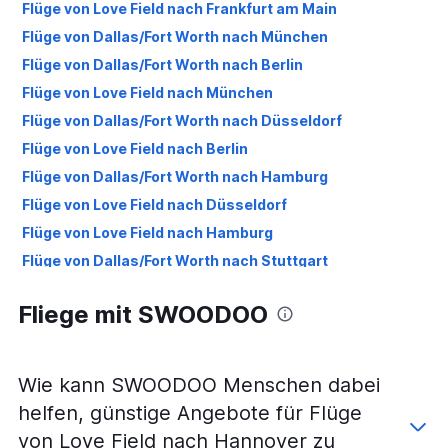
Flüge von Love Field nach Frankfurt am Main
Flüge von Dallas/Fort Worth nach München
Flüge von Dallas/Fort Worth nach Berlin
Flüge von Love Field nach München
Flüge von Dallas/Fort Worth nach Düsseldorf
Flüge von Love Field nach Berlin
Flüge von Dallas/Fort Worth nach Hamburg
Flüge von Love Field nach Düsseldorf
Flüge von Love Field nach Hamburg
Flüge von Dallas/Fort Worth nach Stuttgart
Flüge von Dallas/Fort Worth nach Nürnberg
Fliege mit SWOODOO
Flüge von Dallas/Fort Worth nach Hannover
Flüge von Love Field nach Stuttgart
Flüge von Dallas/Fort Worth nach Bremen
Wie kann SWOODOO Menschen dabei
Flüge von Dallas/Fort Worth nach Dresden
helfen, günstige Angebote für Flüge
Flüge von Love Field nach Nürnberg
von Love Field nach Hannover zu