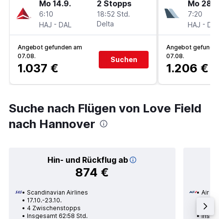
Mo 14.9.
2 Stopps
Mo 28.1
6:10
18:52 Std.
7:20
-
Delta
-
HAJ
DAL
HAJ
DA
Angebot gefunden am
Angebot gefunde
07.08.
07.08.
Suchen
1.037 €
1.206 €
Suche nach Flügen von Love Field
nach Hannover
Hin- und Rückflug ab
874 €
Scandinavian Airlines
Air Fr
17.10.-23.10.
30.08
4 Zwischenstopps
2 Zwi
Insgesamt 62:58 Std.
Insges