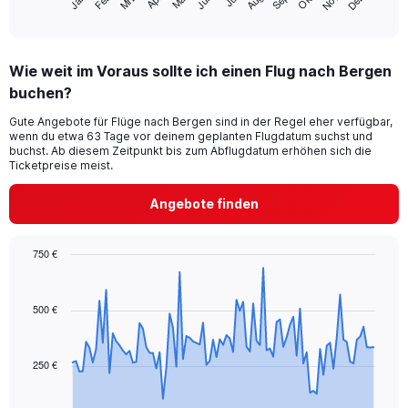
Mrz
Jun
Sep
Dez
Jan
Apr
Okt
Feb
Mai
Aug
Nov
1
End
of
X
interactive
axis
chart
displaying
Wie weit im Voraus sollte ich einen Flug nach Bergen
categories.
Range:
buchen?
14
Gute Angebote für Flüge nach Bergen sind in der Regel eher verfügbar,
categories.
wenn du etwa 63 Tage vor deinem geplanten Flugdatum suchst und
The
buchst. Ab diesem Zeitpunkt bis zum Abflugdatum erhöhen sich die
chart
Ticketpreise meist.
has
1
Angebote finden
Y
axis
displaying
750 €
values.
Chart
Chart
Range:
graphic.
with
0
91
500 €
to
data
15.
points.
250 €
The
chart
has