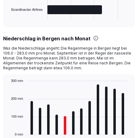
has
Scandinavian Airlines
1
X
End
of
axis
interactive
displaying
chart
categories.
Niederschlag in Bergen nach Monat
Range:
3
Was die Niederschläge angeht: Die Regenmenge in Bergen liegt bei
categories.
106.0 - 283.0 mm pro Monat. September ist in der Regel der nasseste
The
Monat. Die Regenmenge kann 283.0 mm betragen. Mai ist im
chart
Allgemeinen der trockenste Zeitpunkt für eine Reise nach Bergen. Die
Regenmenge beträgt dann etwa 106.0 mm.
has
1
Y
300 mm
axis
Bar
Chart
displaying
graphic.
chart
with
values.
200 mm
12
Range:
bars.
0
to
100 mm
The
300.
chart
has
0 mm
1