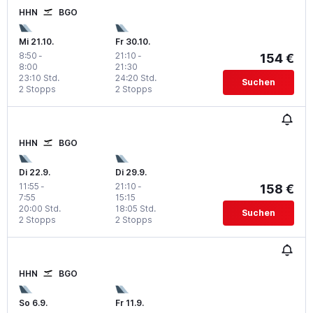
HHN
BGO
Mi 21.10.
Fr 30.10.
8:50
-
21:10
-
154 €
8:00
21:30
23:10 Std.
24:20 Std.
Suchen
2 Stopps
2 Stopps
HHN
BGO
Di 22.9.
Di 29.9.
11:55
-
21:10
-
158 €
7:55
15:15
20:00 Std.
18:05 Std.
Suchen
2 Stopps
2 Stopps
HHN
BGO
So 6.9.
Fr 11.9.