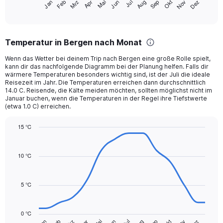
Mrz
Jun
Sep
Dez
Jan
Apr
Jul
Okt
Feb
Mai
Aug
Nov
X
End
of
axis
interactive
displaying
chart
categories.
Temperatur in Bergen nach Monat
Range:
12
Wenn das Wetter bei deinem Trip nach Bergen eine große Rolle spielt,
categories.
kann dir das nachfolgende Diagramm bei der Planung helfen. Falls dir
The
wärmere Temperaturen besonders wichtig sind, ist der Juli die ideale
chart
Reisezeit im Jahr. Die Temperaturen erreichen dann durchschnittlich
14.0 C. Reisende, die Kälte meiden möchten, sollten möglichst nicht im
has
Januar buchen, wenn die Temperaturen in der Regel ihre Tiefstwerte
1
(etwa 1.0 C) erreichen.
Y
axis
15 °C
displaying
Line
values.
Chart
graphic.
chart
Range:
with
10 °C
0
14
to
data
300.
points.
5 °C
The
chart
0 °C
has
Jul