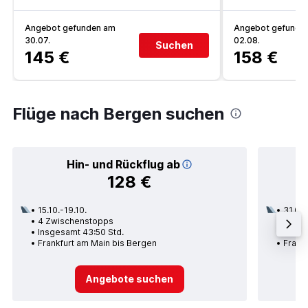
Angebot gefunden am
Angebot gefunde
30.07.
02.08.
Suchen
145 €
158 €
Flüge nach Bergen suchen
Hin- und Rückflug ab
128 €
15.10.-19.10.
31.08.
4 Zwischenstopps
1 Zwi
Insgesamt 43:50 Std.
Insge
Frankfurt am Main bis Bergen
Frank
Angebote suchen