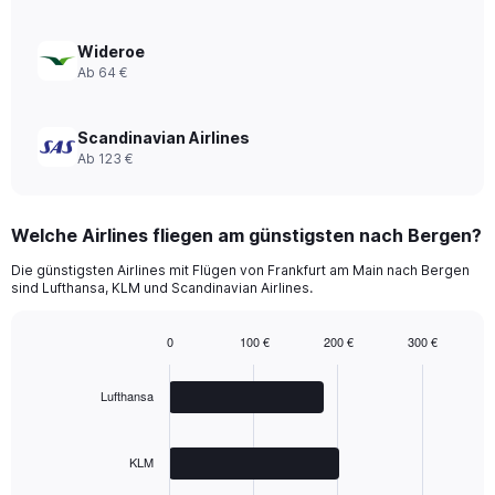
to
420.
Wideroe
Ab 64 €
Scandinavian Airlines
Ab 123 €
Welche Airlines fliegen am günstigsten nach Bergen?
Die günstigsten Airlines mit Flügen von Frankfurt am Main nach Bergen
sind Lufthansa, KLM und Scandinavian Airlines.
0
100 €
200 €
300 €
Bar
Chart
graphic.
chart
with
Lufthansa
3
bars.
KLM
The
chart