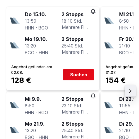
Do 15.10.
2 Stopps
Mi 21.10.
13:50
18:10 Std.
8:50
-
Mehrere Fluglinien
-
HHN
BGO
HHN
B
Mo 19.10.
2 Stopps
Fr 30.10
13:20
25:40 Std.
21:10
-
Mehrere Fluglinien
-
BGO
HHN
BGO
H
Angebot gefunden am
Angebot gefunde
02.08.
31.07.
Suchen
128 €
154 €
Mi 9.9.
2 Stopps
Di 22.9.
8:50
23:10 Std.
11:55
-
Mehrere Fluglinien
-
HHN
BGO
HHN
B
Mo 21.9.
2 Stopps
Di 29.9.
13:20
25:40 Std.
21:10
-
Mehrere Fluglinien
-
BGO
HHN
BGO
H