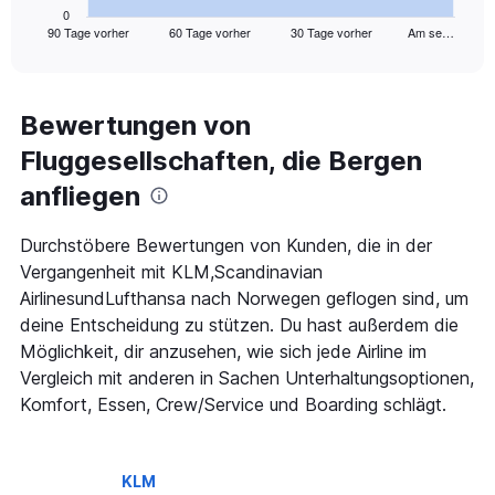
1
0
90 Tage vorher
60 Tage vorher
30 Tage vorher
Am se…
X
End
of
axis
interactive
displaying
chart
categories.
Range:
Bewertungen von
91
Fluggesellschaften, die Bergen
categories.
The
anfliegen
chart
has
1
Durchstöbere Bewertungen von Kunden, die in der
Y
Vergangenheit mit KLM,Scandinavian
axis
AirlinesundLufthansa nach Norwegen geflogen sind, um
displaying
deine Entscheidung zu stützen. Du hast außerdem die
values.
Range:
Möglichkeit, dir anzusehen, wie sich jede Airline im
0
Vergleich mit anderen in Sachen Unterhaltungsoptionen,
to
Komfort, Essen, Crew/Service und Boarding schlägt.
750.
KLM