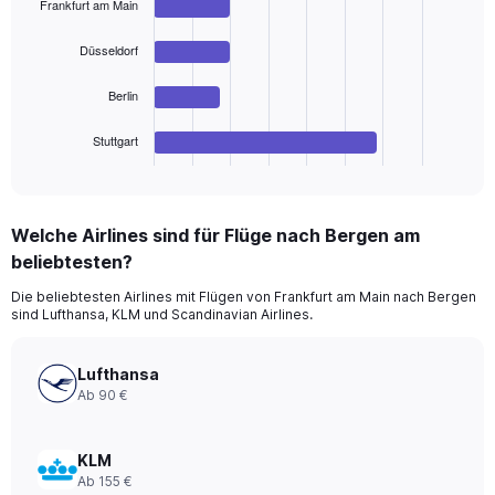
Frankfurt am Main
4
bars.
Düsseldorf
The
chart
Berlin
has
1
Stuttgart
X
End
of
axis
interactive
displaying
chart
categories.
Welche Airlines sind für Flüge nach Bergen am
Range:
beliebtesten?
4
categories.
Die beliebtesten Airlines mit Flügen von Frankfurt am Main nach Bergen
The
sind Lufthansa, KLM und Scandinavian Airlines.
chart
has
1
Lufthansa
Y
Ab 90 €
axis
displaying
values.
KLM
Range:
Ab 155 €
0