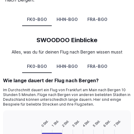
FK0-BGO
HHN-BGO
FRA-BGO
SWOODOO Einblicke
Alles, was du für deinen Flug nach Bergen wissen musst
FK0-BGO
HHN-BGO
FRA-BGO
Wie lange dauert der Flug nach Bergen?
Im Durchschnitt dauert ein Flug von Frankfurt am Main nach Bergen 10
Stunden 5 Minuten. Flüge nach Bergen von anderen beliebten Städten in
Deutschland können unterschiedlich lange dauern. Hier sind einige
Beispiele für beliebte Strecken und ihre Flugzeiten.
2 Std.
4 Std.
6 Std.
1 Std.
3 Std.
5 Std.
0 Std.
7 Std.
Bar
Chart
graphic.
chart
with