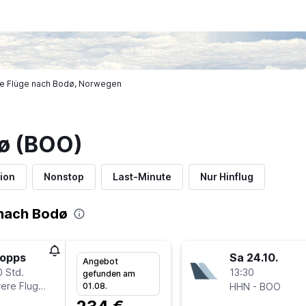
e Flüge nach Bodø, Norwegen
ø (BOO)
ion
Nonstop
Last-Minute
Nur Hinflug
nach Bodø
topps
Sa 24.10.
Angebot
0 Std.
13:30
gefunden am
ere Fluglinien
-
01.08.
HHN
BOO