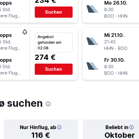
234 €
topps
Mo 26.10.
5 Std.
8:30
Suchen
ere Fluglinien
-
BOO
HHN
topps
Mi 21.10.
Angebot
5 Std.
21:45
gefunden am
ere Fluglinien
-
02.08.
HHN
BOO
274 €
topps
Fr 30.10.
0 Std.
8:30
Suchen
ere Fluglinien
-
BOO
HHN
ø suchen
Nur Hinflug, ab
Beliebt in
116 €
Oktober