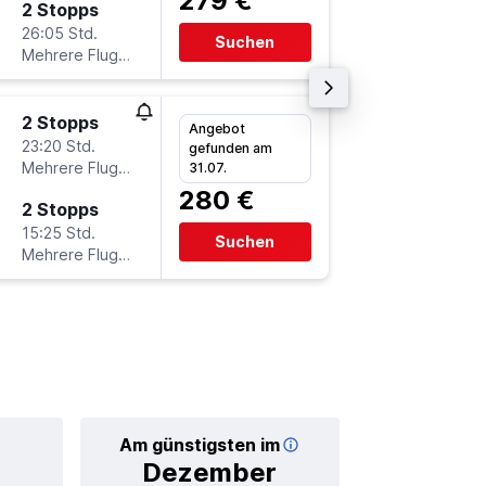
279 €
2 Stopps
Mo 14.9
26:05 Std.
10:30
Suchen
Mehrere Fluglinien
-
BOO
H
2 Stopps
Sa 19.9
Angebot
23:20 Std.
17:30
gefunden am
Mehrere Fluglinien
-
31.07.
FRA
B
280 €
2 Stopps
Mo 21.9
15:25 Std.
14:35
Suchen
Mehrere Fluglinien
-
BOO
F
Am günstigsten im
Durchschnittl
Dezember
38