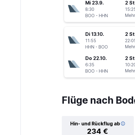
Mi 23.9.
2 S
8:30
15:2
-
Mehr
BOO
HHN
Di 13.10.
2 S
11:55
22:0
-
Mehr
HHN
BOO
Do 22.10.
2 S
6:35
10:2
-
Mehr
BOO
HHN
Flüge nach Bod
Hin- und Rückflug ab
234 €