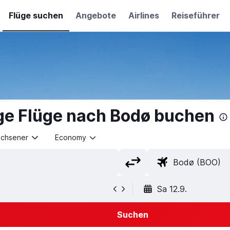
Flüge suchen
Angebote
Airlines
Reiseführer
ge Flüge nach Bodø buchen
achsener
Economy
Sa 12.9.
Suchen