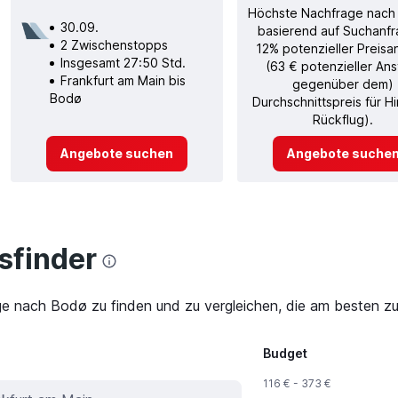
Höchste Nachfrage nach
30.09.
basierend auf Suchanfr
2 Zwischenstopps
12% potenzieller Preisa
Insgesamt 27:50 Std.
(63 € potenzieller Ans
Frankfurt am Main bis
gegenüber dem)
Bodø
Durchschnittspreis für H
Rückflug).
Angebote suchen
Angebote suche
finder
ge nach Bodø zu finden und zu vergleichen, die am besten zu
Budget
116 € - 373 €