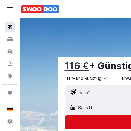
Flüge
Hotels
Mietwagen
116 €
+ Günsti
Pauschalreisen
Explore
Hin- und Rückflug
1 Erw
Trips
Sa 5.9.
Deutsch
Feedback