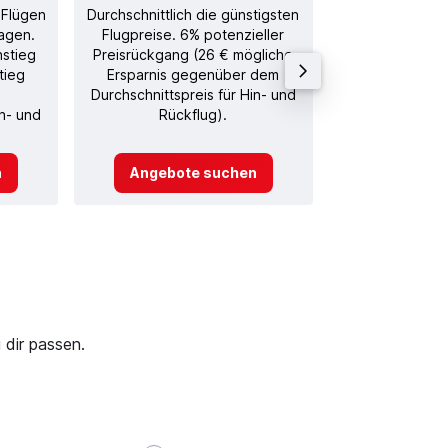
 Flügen
Durchschnittlich die günstigsten
Durchschnitt
agen.
Flugpreise. 6% potenzieller
Rückflug in
nstieg
Preisrückgang (26 € mögliche
tieg
Ersparnis gegenüber dem
Durchschnittspreis für Hin- und
in- und
Rückflug).
n
Angebote suchen
Angebot
 dir passen.