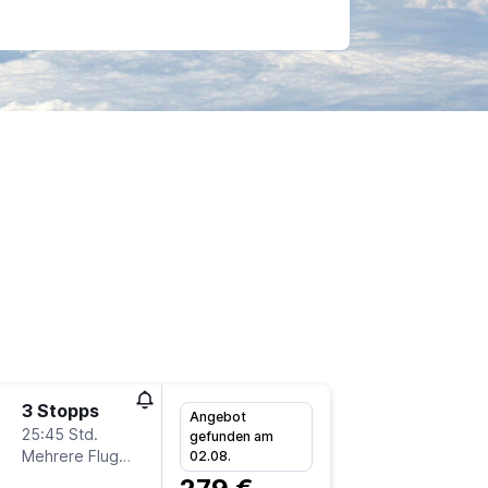
3 Stopps
Sa 12.9
Angebot
25:45 Std.
13:30
gefunden am
Mehrere Fluglinien
-
02.08.
HHN
B