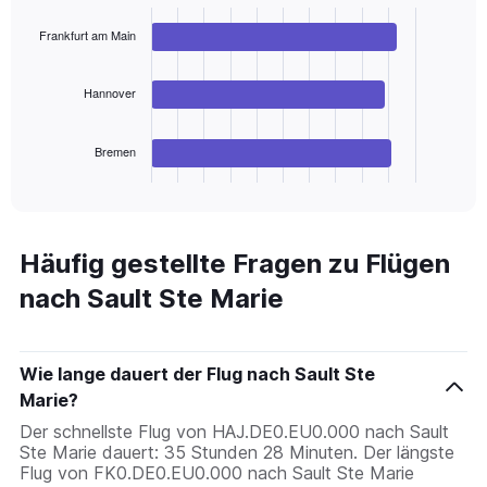
with
3
Frankfurt am Main
bars.
The
Hannover
chart
has
Bremen
1
X
End
of
axis
interactive
displaying
chart
categories.
Range:
Häufig gestellte Fragen zu Flügen
3
nach Sault Ste Marie
categories.
The
chart
has
Wie lange dauert der Flug nach Sault Ste
1
Marie?
Y
axis
Der schnellste Flug von HAJ.DE0.EU0.000 nach Sault
displaying
Ste Marie dauert: 35 Stunden 28 Minuten. Der längste
values.
Flug von FK0.DE0.EU0.000 nach Sault Ste Marie
Range: