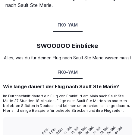
nach Sault Ste Marie.
FK0-YAM
SWOODOO Einblicke
Alles, was du für deinen Flug nach Sault Ste Marie wissen musst
FK0-YAM
Wie lange dauert der Flug nach Sault Ste Marie?
Im Durchschnitt dauert ein Flug von Frankfurt am Main nach Sault Ste
Marie 37 Stunden 18 Minuten. Flüge nach Sault Ste Marie von anderen
beliebten Städten in Deutschland können unterschiedlich lange dauern.
Hier sind einige Beispiele für beliebte Strecken und ihre Flugzeiten.
16 Std.
36 Std.
12 Std.
32 Std.
28 Std.
24 Std.
20 Std.
40 Std.
8 Std.
4 Std.
0 Std.
Bar
Chart
graphic.
chart