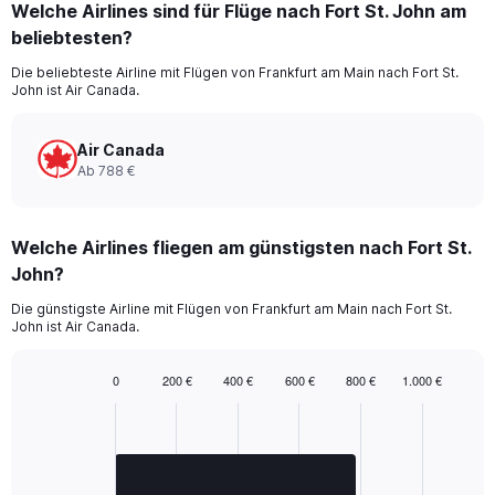
Welche Airlines sind für Flüge nach Fort St. John am
Range:
beliebtesten?
3
categories.
Die beliebteste Airline mit Flügen von Frankfurt am Main nach Fort St.
The
John ist Air Canada.
chart
has
1
Air Canada
Y
Ab 788 €
axis
displaying
values.
Welche Airlines fliegen am günstigsten nach Fort St.
Range:
0
John?
to
2400.
Die günstigste Airline mit Flügen von Frankfurt am Main nach Fort St.
John ist Air Canada.
0
200 €
400 €
600 €
800 €
1.000 €
Bar
Chart
graphic.
chart
with
1
bar.