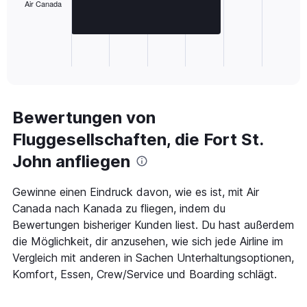
Air Canada
The
chart
has
1
X
End
of
axis
interactive
displaying
chart
categories.
Range:
Bewertungen von
1
Fluggesellschaften, die Fort St.
categories.
The
John anfliegen
chart
has
1
Gewinne einen Eindruck davon, wie es ist, mit Air
Y
Canada nach Kanada zu fliegen, indem du
axis
Bewertungen bisheriger Kunden liest. Du hast außerdem
displaying
die Möglichkeit, dir anzusehen, wie sich jede Airline im
values.
Range:
Vergleich mit anderen in Sachen Unterhaltungsoptionen,
0
Komfort, Essen, Crew/Service und Boarding schlägt.
to
1000.