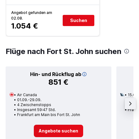
Angebot gefunden am
02.08.
Suchen
1.054 €
Flüge nach Fort St. John suchen
Hin- und Rückflug ab
851 €
Air Canada
15.09.
01.09.-29.09.
2 Zwi
4 Zwischenstopps
Insges
Insgesamt 59:47 Std.
Frankf
Frankfurt am Main bis Fort St. John
Angebote suchen