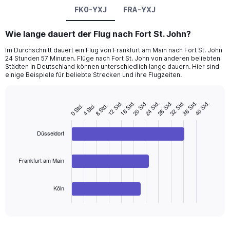
FK0-YXJ
FRA-YXJ
Wie lange dauert der Flug nach Fort St. John?
Im Durchschnitt dauert ein Flug von Frankfurt am Main nach Fort St. John
24 Stunden 57 Minuten. Flüge nach Fort St. John von anderen beliebten
Städten in Deutschland können unterschiedlich lange dauern. Hier sind
einige Beispiele für beliebte Strecken und ihre Flugzeiten.
16 Std.
36 Std.
12 Std.
32 Std.
28 Std.
24 Std.
20 Std.
40 Std.
8 Std.
4 Std.
0 Std.
Bar
Chart
graphic.
chart
with
3
Düsseldorf
bars.
The
Frankfurt am Main
chart
has
Köln
1
X
End
of
axis
interactive
displaying
chart
categories.