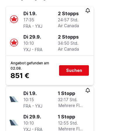
Di 1.9.
2 Stopps
17:35
24:57 Std.
-
Air Canada
FRA
YXJ
Di 29.9.
2 Stopps
10:10
34:50 Std.
-
Air Canada
YXJ
FRA
Angebot gefunden am
02.08.
Suchen
851 €
Di 1.9.
1 Stopp
10:15
32:17 Std.
-
Mehrere Fluglinien
FRA
YXJ
Di 29.9.
1 Stopp
10:10
12:55 Std.
-
Mehrere Fluglinien
YXJ
FRA