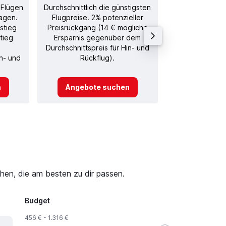
 Flügen
Durchschnittlich die günstigsten
Durchschnitt
agen.
Flugpreise. 2% potenzieller
Rückflug in
stieg
Preisrückgang (14 € mögliche
tieg
Ersparnis gegenüber dem
Durchschnittspreis für Hin- und
in- und
Rückflug).
n
Angebote suchen
Angebot
hen, die am besten zu dir passen.
Budget
456 € - 1.316 €