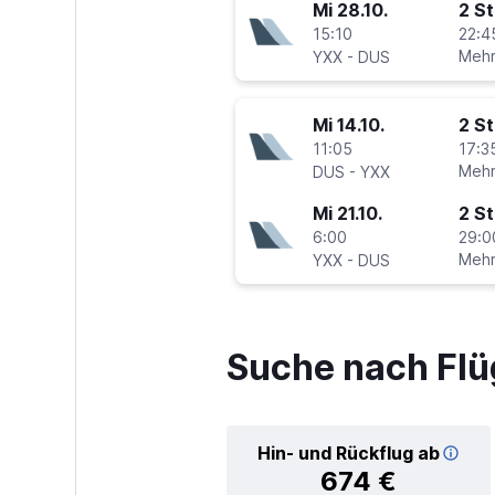
Mi 28.10.
2 S
15:10
22:4
-
Mehr
YXX
DUS
Mi 14.10.
2 S
11:05
17:3
-
Mehr
DUS
YXX
Mi 21.10.
2 S
6:00
29:0
-
Mehr
YXX
DUS
Suche nach Flü
Hin- und Rückflug ab
674 €