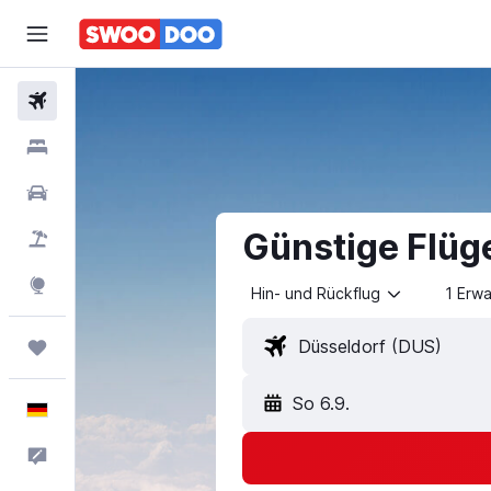
Flüge
Hotels
Mietwagen
Günstige Flüg
Pauschalreisen
Explore
Hin- und Rückflug
1 Erw
Trips
So 6.9.
Deutsch
Feedback