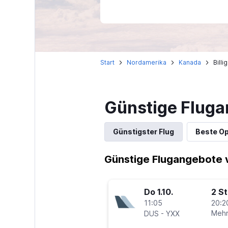
Start
Nordamerika
Kanada
Bill
Günstige Fluga
Günstigster Flug
Beste Op
Günstige Flugangebote 
Do 1.10.
2 S
11:05
20:2
-
Mehr
DUS
YXX