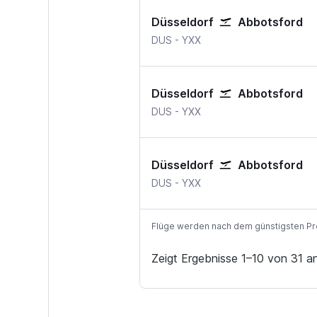
Düsseldorf
Abbotsford
Düsseldorf
Abbotsford
DUS
-
YXX
Düsseldorf
Abbotsford
Düsseldorf
Abbotsford
DUS
-
YXX
Düsseldorf
Abbotsford
Düsseldorf
Abbotsford
DUS
-
YXX
Flüge werden nach dem günstigsten Preis
Zeigt Ergebnisse 1–10 von 31 a