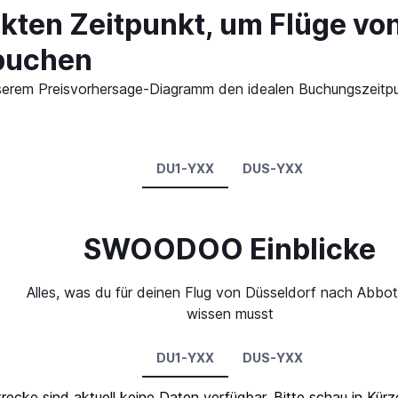
ekten Zeitpunkt, um Flüge vo
buchen
 unserem Preisvorhersage-Diagramm den idealen Buchungszeitp
DU1-YXX
DUS-YXX
SWOODOO Einblicke
Alles, was du für deinen Flug von Düsseldorf nach Abbo
wissen musst
DU1-YXX
DUS-YXX
trecke sind aktuell keine Daten verfügbar. Bitte schau in Kür