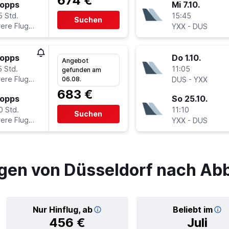
674 €
topps
Mi 7.10.
5 Std.
15:45
Suchen
ere Fluglinien
-
YXX
DUS
topps
Do 1.10.
Angebot
5 Std.
11:05
gefunden am
ere Fluglinien
-
06.08.
DUS
YXX
683 €
topps
So 25.10.
0 Std.
11:10
Suchen
ere Fluglinien
-
YXX
DUS
gen von Düsseldorf nach Ab
Nur Hinflug, ab
Beliebt im
456 €
Juli