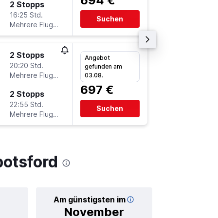
694 €
2 Stopps
Do 22.1
16:25 Std.
15:45
Suchen
Mehrere Fluglinien
-
YXX
D
2 Stopps
Di 20.10
Angebot
20:20 Std.
21:00
gefunden am
Mehrere Fluglinien
-
03.08.
DUS
Y
697 €
2 Stopps
Sa 31.10
22:55 Std.
17:25
Suchen
Mehrere Fluglinien
-
YXX
D
botsford
Am günstigsten im
Durchschnitt
November
80