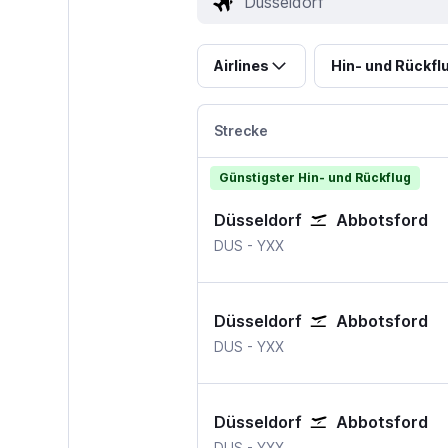
Airlines
Hin- und Rückfl
Strecke
Günstigster Hin- und Rückflug
Düsseldorf
Abbotsford
Düsseldorf
Abbotsford
DUS
-
YXX
Düsseldorf
Abbotsford
Düsseldorf
Abbotsford
DUS
-
YXX
Düsseldorf
Abbotsford
Düsseldorf
Abbotsford
DUS
-
YXX