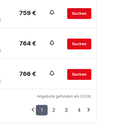
759 €
Suchen
.
764 €
Suchen
.
766 €
Suchen
.
Angebote gefunden am 03.08.
1
2
3
4