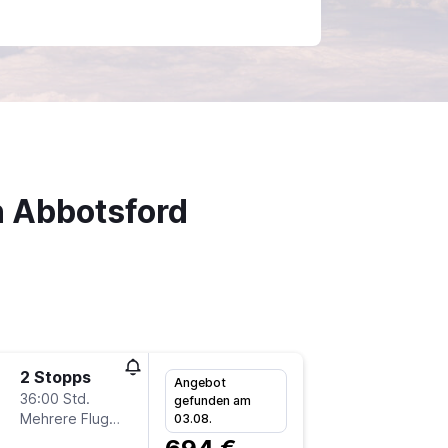
h Abbotsford
2 Stopps
Sa 10.1
Angebot
36:00 Std.
7:50
gefunden am
Mehrere Fluglinien
-
03.08.
DUS
Y