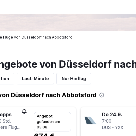
ige Flüge von Düsseldorf nach Abbotsford
ngebote von Düsseldorf nac
tion
Last-Minute
Nur Hinflug
von Düsseldorf nach Abbotsford
topps
Do 24.9.
Angebot
0 Std.
7:00
gefunden am
ere Fluglinien
-
03.08.
DUS
YXX