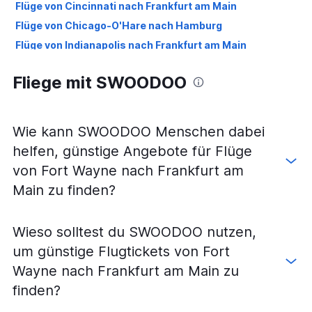
Flüge von Cincinnati nach Frankfurt am Main
Flüge von Chicago-O'Hare nach Hamburg
Flüge von Indianapolis nach Frankfurt am Main
Flüge von Louisville nach Frankfurt am Main
Fliege mit SWOODOO
Flüge von Indianapolis nach München
Flüge von Cincinnati nach München
Flüge von Chicago Midway nach Düsseldorf
Wie kann SWOODOO Menschen dabei
Flüge von Chicago-O'Hare nach Köln
helfen, günstige Angebote für Flüge
Flüge von Chicago Midway nach Hamburg
von Fort Wayne nach Frankfurt am
Flüge von Chicago-O'Hare nach Stuttgart
Main zu finden?
Flüge von Chicago Midway nach Stuttgart
Flüge von Dayton nach Frankfurt am Main
Wieso solltest du SWOODOO nutzen,
Flüge von Cincinnati nach Berlin
um günstige Flugtickets von Fort
Flüge von Indianapolis nach Berlin
Wayne nach Frankfurt am Main zu
Flüge von Chicago-O'Hare nach Nürnberg
finden?
Flüge von Louisville nach München