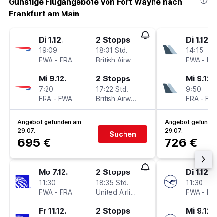
Günstige Flugangebote von Fort Wayne nach
Frankfurt am Main
Di 1.12.
2 Stopps
Di 1.12.
19:09
18:31 Std.
14:15
FWA
-
FRA
British Airways
FWA
-
FR
Mi 9.12.
2 Stopps
Mi 9.12.
7:20
17:22 Std.
9:50
FRA
-
FWA
British Airways
FRA
-
FW
Angebot gefunden am
Angebot gefunde
29.07.
29.07.
Suchen
695 €
726 €
Mo 7.12.
2 Stopps
Di 1.12.
11:30
18:35 Std.
11:30
FWA
-
FRA
United Airlines
FWA
-
FR
Fr 11.12.
2 Stopps
Mi 9.12.