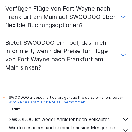
Flüge von Indianapolis nach Hamburg
Verfügen Flüge von Fort Wayne nach
Flüge von Chicago Midway nach Nürnberg
Frankfurt am Main auf SWOODOO über
Flüge von Chicago-O'Hare nach Dresden
flexible Buchungsoptionen?
Flüge von Chicago-O'Hare nach Bremen
Flüge von Chicago-O'Hare nach Hannover
Bietet SWOODOO ein Tool, das mich
Flüge von Dayton nach München
informiert, wenn die Preise für Flüge
Flüge von Chicago-O'Hare nach Leipzig
von Fort Wayne nach Frankfurt am
Flüge von Cincinnati nach Stuttgart
Main sinken?
Flüge von Cincinnati nach Nürnberg
Flüge von Chicago Midway nach Bremen
Flüge von Kalamazoo nach Frankfurt am Main
Flüge von Chicago Midway nach Hannover
SWOODOO arbeitet hart daran, genaue Preise zu erhalten, jedoch
*
Flüge von Louisville nach Berlin
wird keine Garantie für Preise übernommen
.
Darum:
Flüge von Cincinnati nach Hamburg
Flüge von Dayton nach Düsseldorf
SWOODOO ist weder Anbieter noch Verkäufer.
Flüge von Indianapolis nach Düsseldorf
Wir durchsuchen und sammeln riesige Mengen an