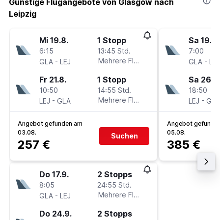
Günstige Flugangebote von Glasgow nach
Leipzig
Mi 19.8.
1 Stopp
Sa 19.9.
6:15
13:45 Std.
7:00
-
Mehrere Fluglinien
-
GLA
LEJ
GLA
LEJ
Fr 21.8.
1 Stopp
Sa 26.9
10:50
14:55 Std.
18:50
-
Mehrere Fluglinien
-
LEJ
GLA
LEJ
GLA
Angebot gefunden am
Angebot gefunde
03.08.
05.08.
Suchen
257 €
385 €
Do 17.9.
2 Stopps
8:05
24:55 Std.
-
Mehrere Fluglinien
GLA
LEJ
Do 24.9.
2 Stopps