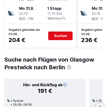
Mo 31.8.
1 Stopp
Mo 31.8.
22:10
11:10 Std.
22:10
-
Mehrere Fluglinien
-
BER
PIK
BER
PIK
Angebot gefunden am
Angebot gefunde
03.08.
05.08.
Suchen
204 €
236 €
Suche nach Flügen von Glasgow
Prestwick nach Berlin
Hin- und Rückflug ab
191 €
Ryanair
25.08.
26.08.-28.08.
1 Zwi