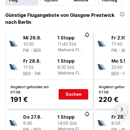
Günstige Flugangebote von Glasgow Prestwick
nach Berlin
Mi 26.8.
1 Stopp
Fr 2.10.
10:30
11:40 Std.
17:45
-
Mehrere Fluglinien
-
PIK
BER
PIK
BER
Fr 28.8.
1 Stopp
Mo 5.10.
11:55
8:30 Std.
22:00
-
Mehrere Fluglinien
-
BER
PIK
BER
PIK
Angebot gefunden am
Angebot gefunde
07.08.
07.08.
Suchen
191 €
220 €
Do 27.8.
1 Stopp
Fr 28.8.
6:40
14:00 Std.
8:55
-
Mehrere Fluglinien
-
PIK
BER
PIK
BER