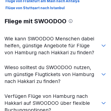
Flüge von Frankfurt am Main nach Antalya
Flüge von Stuttgart nach Istanbul
Flüge von Frankfurt Hahn nach Istanbul
Fliege mit SWOODOO
Flüge von Hannover nach Istanbul
Flüge von Hamburg nach Istanbul
Flüge von Köln nach Istanbul Sabiha Gokcen
Wie kann SWOODOO Menschen dabei
Flüge von Nürnberg nach Istanbul
helfen, günstige Angebote für Flüge
Flüge von Berlin nach Istanbul Sabiha Gokcen
von Hamburg nach Hakkari zu finden?
Flüge von Stuttgart nach Istanbul Sabiha Gokcen
Flüge von Frankfurt am Main nach Istanbul Sabiha
Wieso solltest du SWOODOO nutzen,
Gokcen
um günstige Flugtickets von Hamburg
Flüge von München nach Istanbul Sabiha Gokcen
nach Hakkari zu finden?
Flüge von Hannover nach Istanbul Sabiha Gokcen
Flüge von Frankfurt Hahn nach Istanbul Sabiha Gokcen
Verfügen Flüge von Hamburg nach
Flüge von Köln nach Izmir
Hakkari auf SWOODOO über flexible
Flüge von Dortmund nach Istanbul
Buchungsoptionen?
Flüge von Düsseldorf nach Dalaman