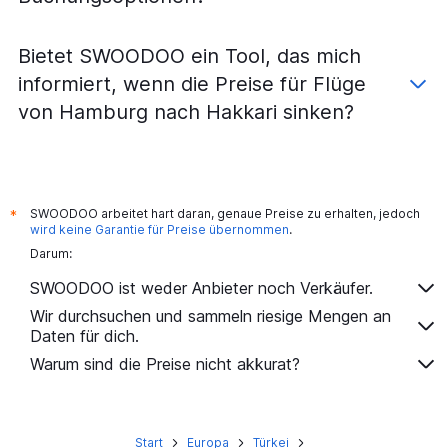
Flüge von Dortmund nach Istanbul Sabiha Gokcen
Flüge von Stuttgart nach Antalya
Bietet SWOODOO ein Tool, das mich
Flüge von Düsseldorf nach Bodrum
informiert, wenn die Preise für Flüge
Flüge von Frankfurt am Main nach Bodrum
von Hamburg nach Hakkari sinken?
Flüge von Berlin nach Antalya
Flüge von Hamburg nach Antalya
Flüge von München nach Izmir
SWOODOO arbeitet hart daran, genaue Preise zu erhalten, jedoch
*
Flüge von Stuttgart nach Izmir
wird keine Garantie für Preise übernommen
.
Flüge von München nach Antalya
Darum:
Flüge von Berlin nach Izmir
SWOODOO ist weder Anbieter noch Verkäufer.
Flüge von Hamburg nach Istanbul Sabiha Gokcen
Wir durchsuchen und sammeln riesige Mengen an
Flüge von Frankfurt am Main nach Izmir
Daten für dich.
Flüge von Nürnberg nach Istanbul Sabiha Gokcen
Warum sind die Preise nicht akkurat?
Flüge von Leipzig nach Antalya
Flüge von Memmingen nach Antalya
Flüge von Hamburg nach Izmir
Start
Europa
Türkei