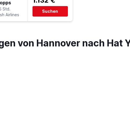
1.132 €
topps
5 Std.
Suchen
sh Airlines
gen von Hannover nach Hat Y