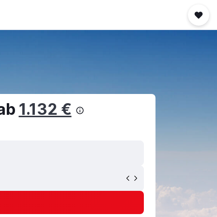
 ab
1.132 €