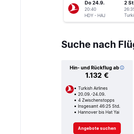
Do 24.9.
2 S
20:40
26:3
-
Turki
HDY
HAJ
Suche nach Flü
Hin- und Rückflug ab
1.132 €
Turkish Airlines
20.09.-24.09.
4 Zwischenstopps
Insgesamt 46:25 Std.
Hannover bis Hat Yai
Angebote suchen