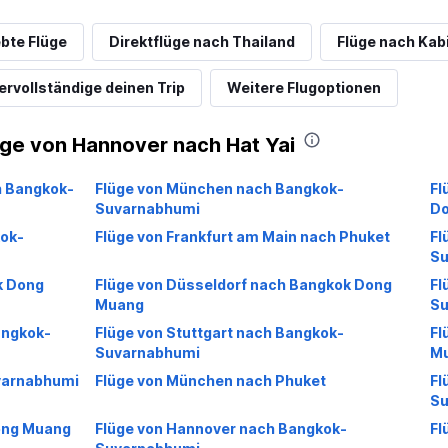
ebte Flüge
Direktflüge nach Thailand
Flüge nach Kab
ervollständige deinen Trip
Weitere Flugoptionen
üge von Hannover nach Hat Yai
h Bangkok-
Flüge von München nach Bangkok-
Fl
Suvarnabhumi
Do
kok-
Flüge von Frankfurt am Main nach Phuket
Fl
Su
k Dong
Flüge von Düsseldorf nach Bangkok Dong
Fl
Muang
Su
angkok-
Flüge von Stuttgart nach Bangkok-
Fl
Suvarnabhumi
M
varnabhumi
Flüge von München nach Phuket
Fl
Su
Dong Muang
Flüge von Hannover nach Bangkok-
Fl