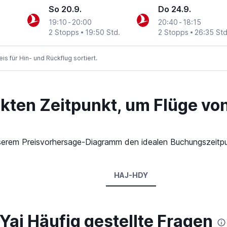
So 20.9.
Do 24.9.
19:10
-
20:00
20:40
-
18:15
2 Stopps
19:50 Std.
2 Stopps
26:35 Std
 für Hin- und Rückflug sortiert.
ekten Zeitpunkt, um Flüge vo
 unserem Preisvorhersage-Diagramm den idealen Buchungszeitp
HAJ-HDY
Yai Häufig gestellte Fragen