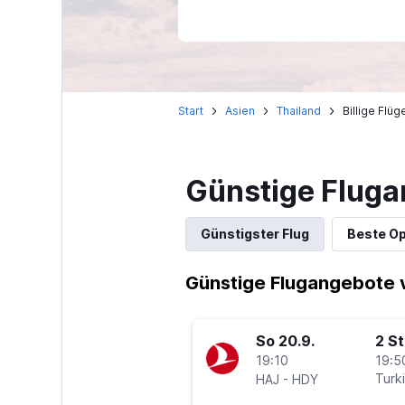
Start
Asien
Thailand
Billige Flü
Günstige Fluga
Günstigster Flug
Beste Op
Günstige Flugangebote 
So 20.9.
2 S
19:10
19:5
-
Turki
HAJ
HDY