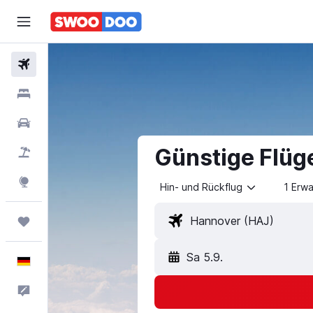
Flüge
Hotels
Mietwagen
Günstige Flüg
Pauschalreisen
Explore
Hin- und Rückflug
1 Erw
Trips
Sa 5.9.
Deutsch
Feedback