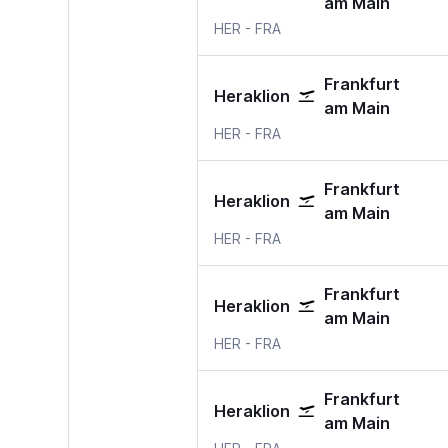
am Main
Heraklion
Frankfurt am Main
HER
-
FRA
Frankfurt
Heraklion
am Main
Heraklion
Frankfurt am Main
HER
-
FRA
Frankfurt
Heraklion
am Main
Heraklion
Frankfurt am Main
HER
-
FRA
Frankfurt
Heraklion
am Main
Heraklion
Frankfurt am Main
HER
-
FRA
Frankfurt
Heraklion
am Main
Heraklion
Frankfurt am Main