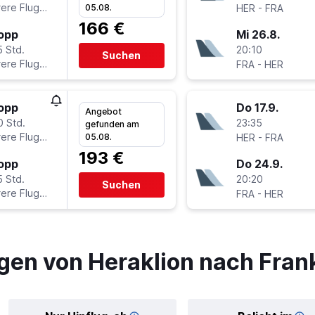
ere Fluglinien
-
05.08.
HER
FRA
166 €
topp
Mi 26.8.
5 Std.
20:10
Suchen
ere Fluglinien
-
FRA
HER
topp
Do 17.9.
Angebot
0 Std.
23:35
gefunden am
ere Fluglinien
-
05.08.
HER
FRA
193 €
topp
Do 24.9.
5 Std.
20:20
Suchen
ere Fluglinien
-
FRA
HER
gen von Heraklion nach Fran