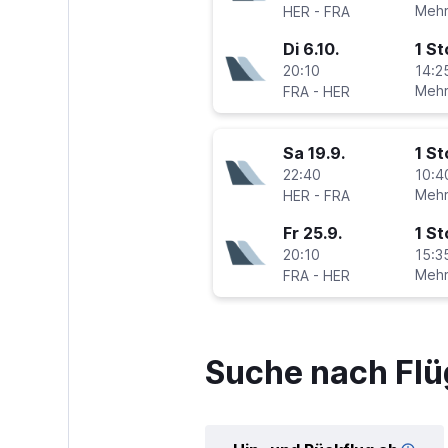
-
Mehr
HER
FRA
Di 6.10.
1 S
20:10
14:2
-
Mehr
FRA
HER
Sa 19.9.
1 S
22:40
10:4
-
Mehr
HER
FRA
Fr 25.9.
1 S
20:10
15:3
-
Mehr
FRA
HER
Suche nach Flü