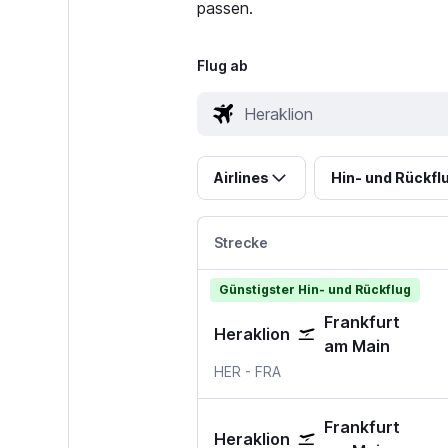
passen.
Flug ab
Airlines
Hin- und Rückfl
Strecke
Günstigster Hin- und Rückflug
Frankfurt
Heraklion
am Main
Heraklion
Frankfurt am Main
HER
-
FRA
Frankfurt
Heraklion