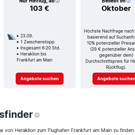
Nur Hinflug, ab
Beliebt im
103 €
Oktober
Höchste Nachfrage nach
23.09.
basierend auf Suchanfr
1 Zwischenstopp
10% potenzieller Preisa
Insgesamt 6:20 Std.
(29 € potenzieller Ans
Heraklion bis
gegenüber dem)
Frankfurt am Main
Durchschnittspreis für H
Rückflug).
Angebote suchen
Angebote suche
finder
ge von Heraklion zum Flughafen Frankfurt am Main zu finden 