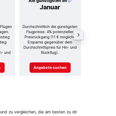
Am günstigsten im
Durchschnitt
Januar
30
 Flügen
Durchschnittlich die günstigsten
Durchschnitt
agen.
Flugpreise. 4% potenzieller
Rückflug in
nstieg
Preisrückgang (11 € mögliche
tieg
Ersparnis gegenüber dem
Durchschnittspreis für Hin- und
in- und
Rückflug).
n
Angebote suchen
Angebot
und zu vergleichen, die am besten zu dir