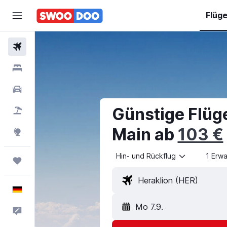
Flüg
Flüge
Hotels
Mietwagen
Günstige Flüg
Pauschalreisen
Main ab
103 €
Explore
Hin- und Rückflug
1 Erw
Trips
Deutsch
Mo 7.9.
Feedback