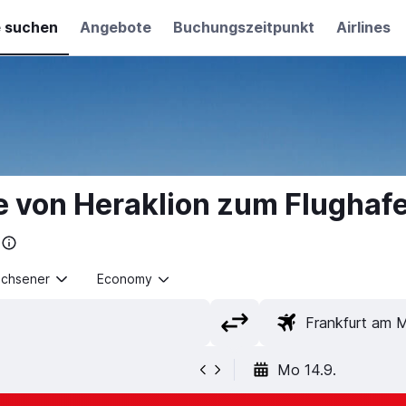
e suchen
Angebote
Buchungszeitpunkt
Airlines
e von Heraklion zum Flughaf
achsener
Economy
Mo 14.9.