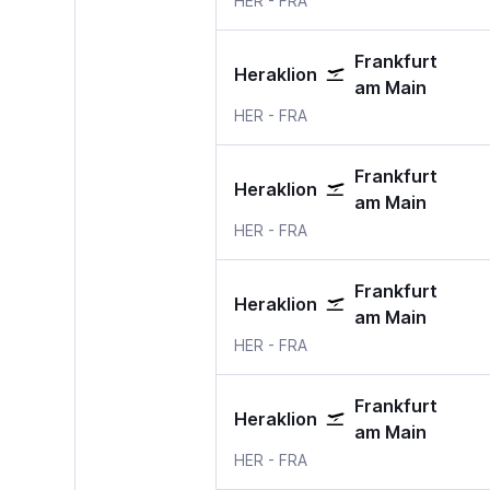
HER
-
FRA
Frankfurt
Heraklion
am Main
Heraklion
Frankfurt am Main
HER
-
FRA
Frankfurt
Heraklion
am Main
Heraklion
Frankfurt am Main
HER
-
FRA
Frankfurt
Heraklion
am Main
Heraklion
Frankfurt am Main
HER
-
FRA
Frankfurt
Heraklion
am Main
Heraklion
Frankfurt am Main
HER
-
FRA