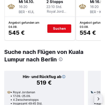
Mi 14.10.
2 Stopps
Mi 16.9.
16:20
22:10 Std.
16:20
-
Royal Jordanian
-
BER
KUL
BER
KU
Angebot gefunden am
Angebot gefunde
04.08.
03.08.
Suchen
545 €
554 €
Suche nach Flügen von Kuala
Lumpur nach Berlin
Hin- und Rückflug ab
519 €
Royal Jordanian
08.11.
17.09.-25.09.
2 Zwi
4 Zwischenstopps
Insge
Insgesamt 49:45 Std.
Kuala 