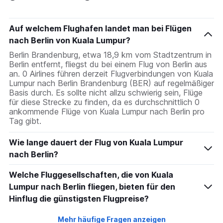
The
chart
has
Auf welchem Flughafen landet man bei Flügen
1
nach Berlin von Kuala Lumpur?
Y
axis
Berlin Brandenburg, etwa 18,9 km vom Stadtzentrum in
displaying
Berlin entfernt, fliegst du bei einem Flug von Berlin aus
values.
an. 0 Airlines führen derzeit Flugverbindungen von Kuala
Range:
Lumpur nach Berlin Brandenburg (BER) auf regelmäßiger
0
Basis durch. Es sollte nicht allzu schwierig sein, Flüge
to
für diese Strecke zu finden, da es durchschnittlich 0
1800.
ankommende Flüge von Kuala Lumpur nach Berlin pro
Tag gibt.
Wie lange dauert der Flug von Kuala Lumpur
nach Berlin?
Welche Fluggesellschaften, die von Kuala
Lumpur nach Berlin fliegen, bieten für den
Hinflug die günstigsten Flugpreise?
Mehr häufige Fragen anzeigen