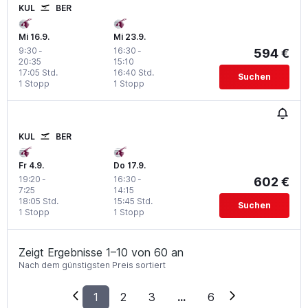
KUL
BER
Mi 16.9.
Mi 23.9.
9:30
-
16:30
-
594 €
20:35
15:10
17:05 Std.
16:40 Std.
Suchen
1 Stopp
1 Stopp
KUL
BER
Fr 4.9.
Do 17.9.
19:20
-
16:30
-
602 €
7:25
14:15
18:05 Std.
15:45 Std.
Suchen
1 Stopp
1 Stopp
Zeigt Ergebnisse 1–10 von 60 an
Nach dem günstigsten Preis sortiert
1
2
3
...
6