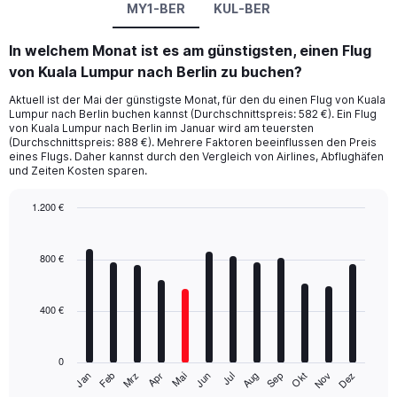
MY1-BER
KUL-BER
In welchem Monat ist es am günstigsten, einen Flug
von Kuala Lumpur nach Berlin zu buchen?
Aktuell ist der Mai der günstigste Monat, für den du einen Flug von Kuala
Lumpur nach Berlin buchen kannst (Durchschnittspreis: 582 €). Ein Flug
von Kuala Lumpur nach Berlin im Januar wird am teuersten
(Durchschnittspreis: 888 €). Mehrere Faktoren beeinflussen den Preis
eines Flugs. Daher kannst durch den Vergleich von Airlines, Abflughäfen
und Zeiten Kosten sparen.
1.200 €
Bar
Chart
graphic.
chart
with
800 €
12
bars.
400 €
The
chart
has
0
1
Mrz
Jun
Sep
Dez
Jan
Apr
Jul
Okt
Feb
Mai
Aug
Nov
X
End
of