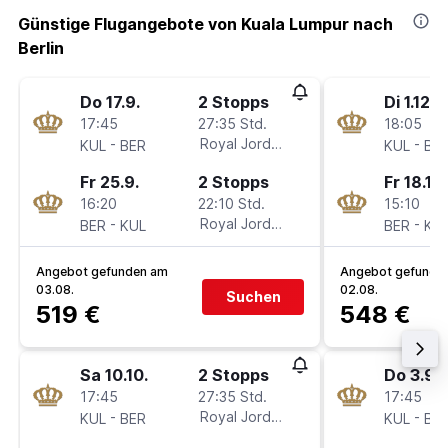
Günstige Flugangebote von Kuala Lumpur nach
Berlin
Do 17.9.
2 Stopps
Di 1.12.
17:45
27:35 Std.
18:05
-
Royal Jordanian
-
KUL
BER
KUL
BE
Fr 25.9.
2 Stopps
Fr 18.12.
16:20
22:10 Std.
15:10
-
Royal Jordanian
-
BER
KUL
BER
KU
Angebot gefunden am
Angebot gefunde
03.08.
02.08.
Suchen
519 €
548 €
Sa 10.10.
2 Stopps
Do 3.9.
17:45
27:35 Std.
17:45
-
Royal Jordanian
-
KUL
BER
KUL
BE