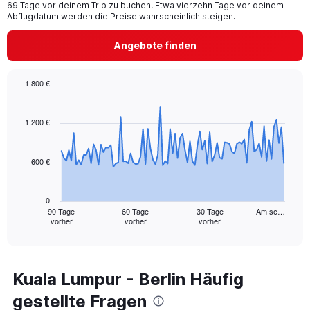
69 Tage vor deinem Trip zu buchen. Etwa vierzehn Tage vor deinem
Abflugdatum werden die Preise wahrscheinlich steigen.
Angebote finden
1.800 €
Chart
Chart
graphic.
with
91
1.200 €
data
points.
600 €
The
chart
has
0
1
90 Tage
60 Tage
30 Tage
Am se…
vorher
vorher
vorher
X
End
of
axis
interactive
displaying
chart
categories.
Range:
Kuala Lumpur - Berlin Häufig
91
gestellte Fragen
categories.