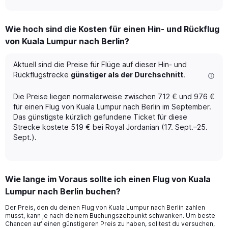
axis
interactive
displaying
chart
categories.
Wie hoch sind die Kosten für einen Hin- und Rückflug
Range:
von Kuala Lumpur nach Berlin?
12
categories.
The
Aktuell sind die Preise für Flüge auf dieser Hin- und
chart
Rückflugstrecke
günstiger als der Durchschnitt
.
has
1
Die Preise liegen normalerweise zwischen 712 € und 976 €
Y
für einen Flug von Kuala Lumpur nach Berlin im September.
axis
Das günstigste kürzlich gefundene Ticket für diese
displaying
Strecke kostete 519 € bei Royal Jordanian (17. Sept.–25.
values.
Range:
Sept.).
0
to
1200.
Wie lange im Voraus sollte ich einen Flug von Kuala
Lumpur nach Berlin buchen?
Der Preis, den du deinen Flug von Kuala Lumpur nach Berlin zahlen
musst, kann je nach deinem Buchungszeitpunkt schwanken. Um beste
Chancen auf einen günstigeren Preis zu haben, solltest du versuchen,