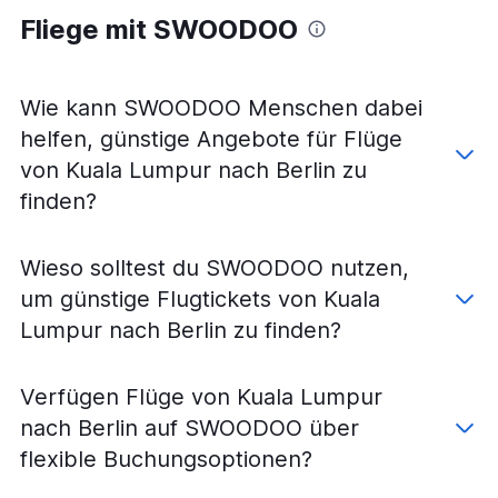
Fliege mit SWOODOO
Flüge von Kuching nach Frankfurt am Main
Flüge von Bintulu nach Frankfurt am Main
Flüge von Kuala Lumpur International nach Hannover
Wie kann SWOODOO Menschen dabei
Flüge von Penang nach Frankfurt am Main
helfen, günstige Angebote für Flüge
Flüge von Langkawi nach Berlin
von Kuala Lumpur nach Berlin zu
Flüge von Penang nach Düsseldorf
finden?
Flüge von Alor Setar nach München
Flüge von Alor Setar nach Berlin
Wieso solltest du SWOODOO nutzen,
Flüge von Kuching nach Hannover
um günstige Flugtickets von Kuala
Flüge von Kuching nach Bremen
Lumpur nach Berlin zu finden?
Flüge von Kota Kinabalu nach München
Flüge von Penang nach Berlin
Verfügen Flüge von Kuala Lumpur
Flüge von Penang nach Hamburg
nach Berlin auf SWOODOO über
Flüge von Alor Setar nach Frankfurt am Main
flexible Buchungsoptionen?