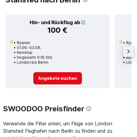
Hin- und Rückflug ab
100 €
Ryanair
Ryana
01.09.-03.09.
04.10.
Nonstop
1 Zwi
Insgesamt 3:35 Std.
Insges
London bis Berlin
Londo
Angebote suchen
SWOODOO Preisfinder
Verwende die Filter unten, um Flüge von London
Stansted Flughafen nach Berlin zu finden und zu