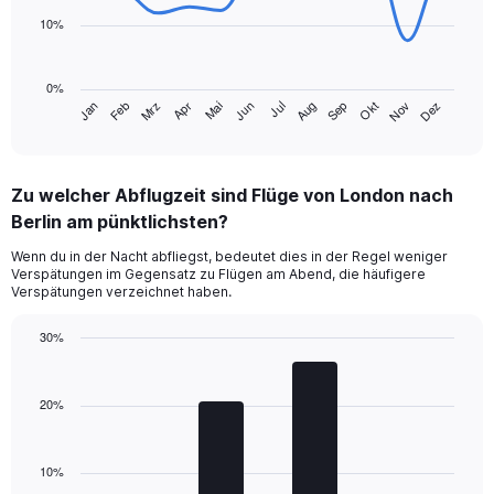
points.
10%
The
chart
0%
has
Jan
Feb
Mrz
Apr
Mai
Jun
Jul
Aug
Sep
Okt
Nov
Dez
1
End
of
X
interactive
axis
chart
displaying
Zu welcher Abflugzeit sind Flüge von London nach
categories.
Range:
Berlin am pünktlichsten?
14
Wenn du in der Nacht abfliegst, bedeutet dies in der Regel weniger
categories.
Verspätungen im Gegensatz zu Flügen am Abend, die häufigere
The
Verspätungen verzeichnet haben.
chart
has
30%
1
Bar
Y
Chart
graphic.
chart
axis
with
20%
displaying
4
values.
bars.
Range:
0
10%
The
to