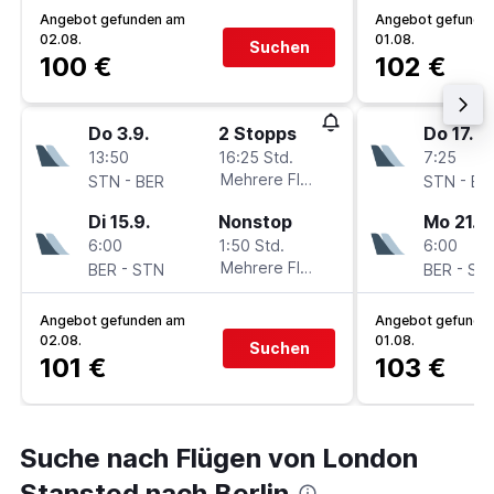
Angebot gefunden am
Angebot gefunde
02.08.
01.08.
Suchen
100 €
102 €
Do 3.9.
2 Stopps
Do 17.9.
13:50
16:25 Std.
7:25
-
Mehrere Fluglinien
-
STN
BER
STN
BE
Di 15.9.
Nonstop
Mo 21.9.
6:00
1:50 Std.
6:00
-
Mehrere Fluglinien
-
BER
STN
BER
ST
Angebot gefunden am
Angebot gefunde
02.08.
01.08.
Suchen
101 €
103 €
Suche nach Flügen von London
Stansted nach Berlin