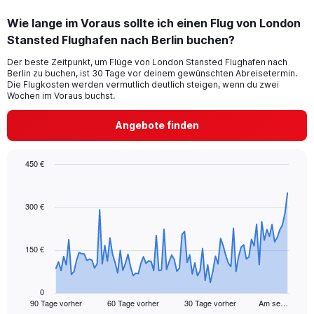
categories.
Wie lange im Voraus sollte ich einen Flug von London
Range:
Stansted Flughafen nach Berlin buchen?
1
categories.
Der beste Zeitpunkt, um Flüge von London Stansted Flughafen nach
The
Berlin zu buchen, ist 30 Tage vor deinem gewünschten Abreisetermin.
chart
Die Flugkosten werden vermutlich deutlich steigen, wenn du zwei
has
Wochen im Voraus buchst.
1
Y
Angebote finden
axis
displaying
values.
450 €
Range:
Chart
Chart
0
graphic.
with
to
91
300 €
24.
data
points.
150 €
The
chart
has
1
0
90 Tage vorher
60 Tage vorher
30 Tage vorher
Am se…
X
End
of