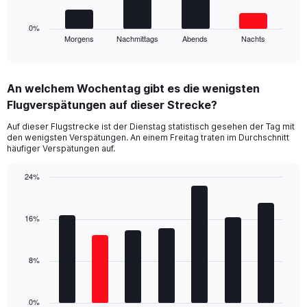
chart
30.
has
1
0%
Morgens
Nachmittags
Abends
Nachts
X
End
of
axis
interactive
displaying
chart
categories.
An welchem Wochentag gibt es die wenigsten
Range:
Flugverspätungen auf dieser Strecke?
4
categories.
Auf dieser Flugstrecke ist der Dienstag statistisch gesehen der Tag mit
The
den wenigsten Verspätungen. An einem Freitag traten im Durchschnitt
chart
häufiger Verspätungen auf.
has
1
24%
Y
Bar
Chart
axis
graphic.
chart
displaying
with
16%
values.
7
Range:
bars.
0
8%
to
The
30.
chart
has
1
0%