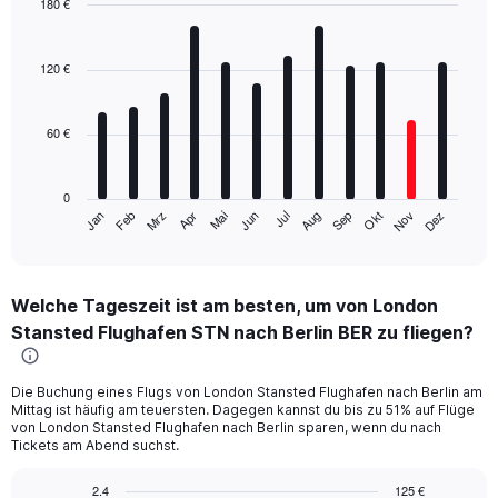
180 €
Bar
Chart
graphic.
chart
with
120 €
12
bars.
60 €
The
chart
has
0
1
Mrz
Jun
Sep
Dez
Jan
Apr
Jul
Okt
Feb
Mai
Aug
Nov
X
End
of
axis
interactive
displaying
chart
categories.
Welche Tageszeit ist am besten, um von London
Range:
Stansted Flughafen STN nach Berlin BER zu fliegen?
12
categories.
The
Die Buchung eines Flugs von London Stansted Flughafen nach Berlin am
chart
Mittag ist häufig am teuersten. Dagegen kannst du bis zu 51% auf Flüge
has
von London Stansted Flughafen nach Berlin sparen, wenn du nach
1
Tickets am Abend suchst.
Y
axis
2.4
125 €