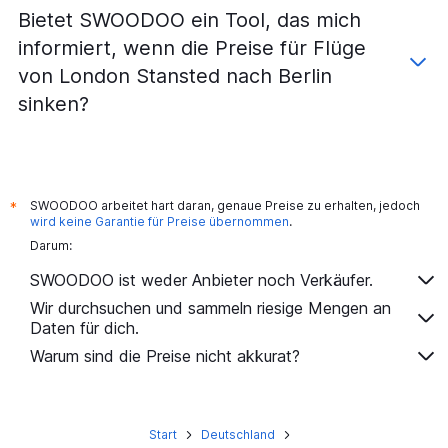
Flüge von Southend On Sea nach Düsseldorf
Bietet SWOODOO ein Tool, das mich
Flüge von London City nach Stuttgart
informiert, wenn die Preise für Flüge
Flüge von London Gatwick nach Frankfurt Hahn
von London Stansted nach Berlin
Flüge von Southend On Sea nach München
sinken?
Flüge von London Stansted nach Karlsruhe
Flüge von London-Heathrow nach Nürnberg
Flüge von London Luton nach Stuttgart
Flüge von London Luton nach Nürnberg
SWOODOO arbeitet hart daran, genaue Preise zu erhalten, jedoch
*
wird keine Garantie für Preise übernommen
.
Flüge von London City nach Nürnberg
Darum:
Flüge von London Gatwick nach Hannover
SWOODOO ist weder Anbieter noch Verkäufer.
Wir durchsuchen und sammeln riesige Mengen an
Daten für dich.
Warum sind die Preise nicht akkurat?
Start
Deutschland