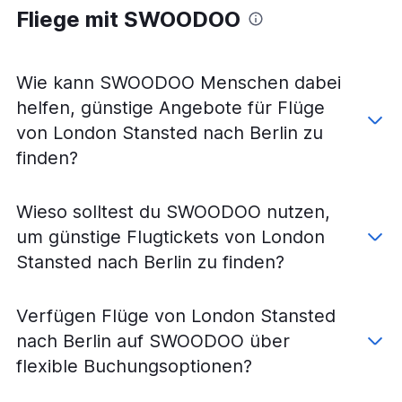
Flüge von London Stansted nach Hamburg
Fliege mit SWOODOO
Flüge von London Gatwick nach Stuttgart
Flüge von London Luton nach Frankfurt Hahn
Flüge von London Luton nach Berlin
Wie kann SWOODOO Menschen dabei
Flüge von London-Heathrow nach Hamburg
helfen, günstige Angebote für Flüge
Flüge von London Gatwick nach Düsseldorf
von London Stansted nach Berlin zu
Flüge von London Stansted nach Weeze, Niederrhein
finden?
Flüge von London City nach Köln
Flüge von London City nach Hamburg
Wieso solltest du SWOODOO nutzen,
Flüge von London Luton nach Köln
um günstige Flugtickets von London
Flüge von London Gatwick nach Weeze, Niederrhein
Stansted nach Berlin zu finden?
Flüge von London Gatwick nach Nürnberg
Flüge von London Stansted nach Stuttgart
Verfügen Flüge von London Stansted
Flüge von London Luton nach Hamburg
nach Berlin auf SWOODOO über
Flüge von London Stansted nach Nürnberg
flexible Buchungsoptionen?
Flüge von London Luton nach Weeze, Niederrhein