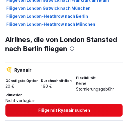
Flüge von London Gatwick nach Frankfurt am Main
Flüge von London Gatwick nach München
Flüge von London-Heathrow nach Berlin
Flüge von London-Heathrow nach München
Flüge von London City nach München
Airlines, die von London Stansted
Flüge von London-Heathrow nach Frankfurt am Main
nach Berlin fliegen
Flüge von London City nach Düsseldorf
Flüge von London-Heathrow nach Köln
Flüge von London City nach Berlin
Ryanair
Flüge von London Gatwick nach Hamburg
Flexibilität
Flüge von London-Heathrow nach Stuttgart
Günstigste Option
Durchschnittlich
Keine
20 €
190 €
Flüge von London Luton nach München
Stornierungsgebühr
Pünktlich
Flüge von London Stansted nach München
Nicht verfügbar
Flüge von London Stansted nach Köln
Flüge mit Ryanair suchen
Flüge von London Stansted nach Frankfurt Hahn
Flüge von London Stansted nach Frankfurt am Main