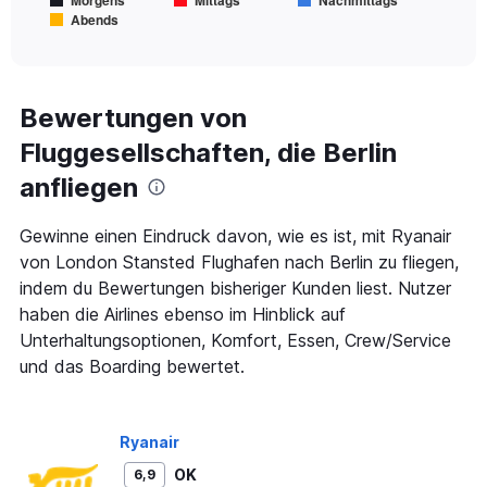
Morgens
Mittags
Nachmittags
has
Abends
1
End
of
X
interactive
axis
chart
displaying
Alle
Bewertungen von
Zeiten
Fluggesellschaften, die Berlin
sind
Abflugzeiten..
anfliegen
Range:
7
categories.
Gewinne einen Eindruck davon, wie es ist, mit Ryanair
The
von London Stansted Flughafen nach Berlin zu fliegen,
chart
indem du Bewertungen bisheriger Kunden liest. Nutzer
has
haben die Airlines ebenso im Hinblick auf
1
Y
Unterhaltungsoptionen, Komfort, Essen, Crew/Service
axis
und das Boarding bewertet.
displaying
values.
Range:
0
Ryanair
to
OK
6,9
450.