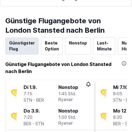
Günstige Flugangebote von
London Stansted nach Berlin
Günstigster
Beste
Nonstop
Last-
Nur
Flug
Option
Minute
Hinf
Günstige Flugangebote von London Stansted
nach Berlin
Di 1.9.
Nonstop
Mi 7.10.
7:15
1:45 Std.
8:05
-
Ryanair
-
STN
BER
STN
BE
Do 3.9.
Nonstop
Mo 12.10
7:20
1:50 Std.
8:20
-
Ryanair
-
BER
STN
BER
ST