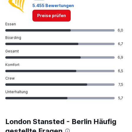
5.455 Bewertungen
Preise prüfen
Essen
6,0
Boarding
6,7
Gesamt
6,9
Komfort
6,5
Crew
7,5
Unterhaltung
5,7
London Stansted - Berlin Häufig
gestellte Fragen