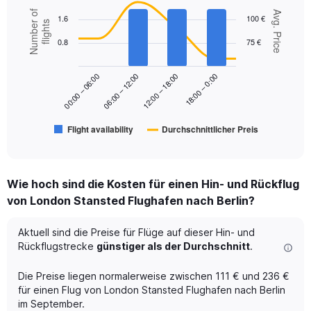
displaying
Combination
Chart
Number of
values.
Avg. Price
1.6
100 €
graphic.
chart
flights
Range:
with
0
0.8
75 €
2
to
data
series.
180.
18:00 – 0:00
00:00 – 06:00
06:00 – 12:00
12:00 – 18:00
The
chart
has
Flight availability
Durchschnittlicher Preis
1
End
of
X
interactive
axis
chart
displaying
Wie hoch sind die Kosten für einen Hin- und Rückflug
categories.
Range:
von London Stansted Flughafen nach Berlin?
6
categories.
Aktuell sind die Preise für Flüge auf dieser Hin- und
The
Rückflugstrecke
günstiger als der Durchschnitt
.
chart
has
Die Preise liegen normalerweise zwischen 111 € und 236 €
2
Y
für einen Flug von London Stansted Flughafen nach Berlin
axes
im September.