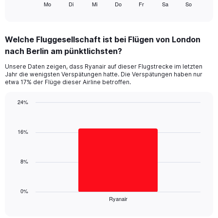
Mo
Di
Mi
Do
Fr
Sa
So
X
End
of
axis
interactive
displaying
chart
categories.
Welche Fluggesellschaft ist bei Flügen von London
Range:
nach Berlin am pünktlichsten?
7
categories.
Unsere Daten zeigen, dass Ryanair auf dieser Flugstrecke im letzten
The
Jahr die wenigsten Verspätungen hatte. Die Verspätungen haben nur
chart
etwa 17% der Flüge dieser Airline betroffen.
has
1
24%
Y
Bar
Chart
axis
graphic.
chart
displaying
with
16%
values.
1
Range:
bar.
0
8%
to
The
24.
chart
has
1
0%
Ryanair
X
End
of
axis
interactive
displaying
chart