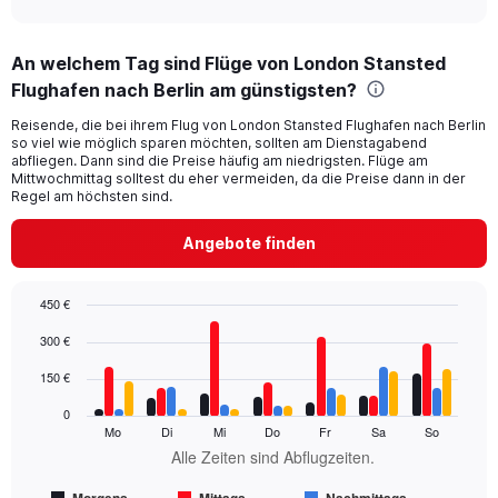
axis
interactive
displaying
chart
categories.
An welchem Tag sind Flüge von London Stansted
Range:
Flughafen nach Berlin am günstigsten?
91
categories.
Reisende, die bei ihrem Flug von London Stansted Flughafen nach Berlin
The
so viel wie möglich sparen möchten, sollten am Dienstagabend
chart
abfliegen. Dann sind die Preise häufig am niedrigsten. Flüge am
has
Mittwochmittag solltest du eher vermeiden, da die Preise dann in der
1
Regel am höchsten sind.
Y
axis
Angebote finden
displaying
values.
Range:
450 €
0
Bar
Chart
300 €
to
graphic.
chart
450.
with
150 €
4
data
0
series.
Mo
Di
Mi
Do
Fr
Sa
So
Alle Zeiten sind Abflugzeiten.
The
chart