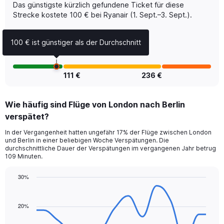
displaying
Das günstigste kürzlich gefundene Ticket für diese
Avg.
Strecke kostete 100 € bei Ryanair (1. Sept.–3. Sept.).
Price
and
Number
100 € ist günstiger als der Durchschnitt
of
flights.
111 €
236 €
Wie häufig sind Flüge von London nach Berlin
verspätet?
In der Vergangenheit hatten ungefähr 17% der Flüge zwischen London
und Berlin in einer beliebigen Woche Verspätungen. Die
durchschnittliche Dauer der Verspätungen im vergangenen Jahr betrug
109 Minuten.
30%
Line
Chart
graphic.
chart
with
20%
14
data