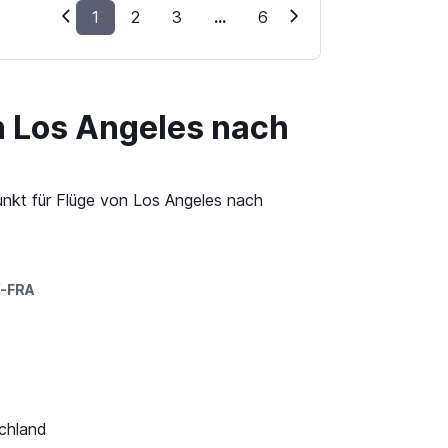
1
2
3
...
6
n Los Angeles nach
unkt für Flüge von Los Angeles nach
-FRA
schland