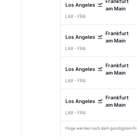
Frankfurt
Los Angeles
am Main
Los Angeles Los Angeles Intern
Frankfurt am Main
LAX
-
FRA
Frankfurt
Los Angeles
am Main
Los Angeles Los Angeles Intern
Frankfurt am Main
LAX
-
FRA
Frankfurt
Los Angeles
am Main
Los Angeles Los Angeles Intern
Frankfurt am Main
LAX
-
FRA
Frankfurt
Los Angeles
am Main
Los Angeles Los Angeles Intern
Frankfurt am Main
LAX
-
FRA
Flüge werden nach dem günstigsten Preis