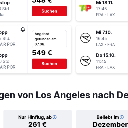
548 €
stop
Mi 18.11.
0 Std.
17:45
Suchen
or
-
FRA
LAX
topp
Mi 7.10.
Angebot
5 Std.
16:45
gefunden am
 AIR PORTUGAL
-
07.08.
LAX
FRA
549 €
topp
Do 15.10.
0 Std.
11:45
Suchen
 AIR PORTUGAL
-
FRA
LAX
gen von Los Angeles nach D
Nur Hinflug, ab
Beliebt im
261 €
Dezember