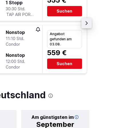
555 €
1 Stopp
Mo 9.11.
30:30 Std.
17:45
Suchen
TAP AIR PORTUGAL
-
FRA
LA
Nonstop
Sa 7.11.
Angebot
11:10 Std.
17:15
gefunden am
Condor
-
03.08.
LAX
FR
559 €
Nonstop
Sa 14.11
12:00 Std.
6:00
Suchen
Condor
-
FRA
LA
eutschland
Am günstigsten im
Durchschnitt
September
68