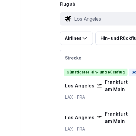
Flug ab
Airlines
Hin- und Rückfl
Strecke
Günstigster Hin- und Rückflug
Sc
Frankfurt
Los Angeles
am Main
Los Angeles Los Angeles Intern
Frankfurt am Main
LAX
-
FRA
Frankfurt
Los Angeles
am Main
Los Angeles Los Angeles Intern
Frankfurt am Main
LAX
-
FRA