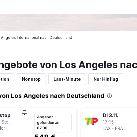
 Angeles International nach Deutschland
ngebote von Los Angeles na
tion
Nonstop
Last-Minute
Nur Hinflug
von Los Angeles nach Deutschland
stop
Di 3.11.
Angebot
 Std.
17:15
gefunden am
or
-
07.08.
LAX
FRA