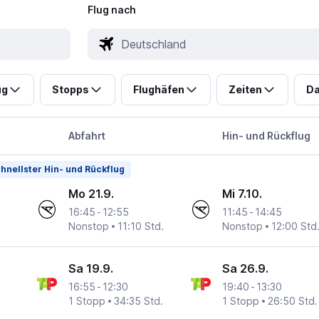
Flug nach
ug
Stopps
Flughäfen
Zeiten
Da
Abfahrt
Hin- und Rückflug
hnellster Hin- und Rückflug
Mo 21.9.
Mi 7.10.
16:45
-
12:55
11:45
-
14:45
Nonstop
11:10 Std.
Nonstop
12:00 Std
ational
Sa 19.9.
Sa 26.9.
16:55
-
12:30
19:40
-
13:30
1 Stopp
34:35 Std.
1 Stopp
26:50 Std.
ational