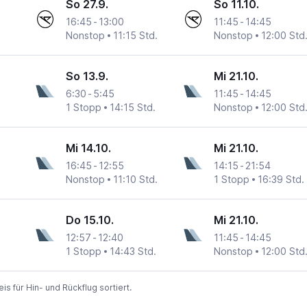
So 27.9.
So 11.10.
16:45
-
13:00
11:45
-
14:45
Nonstop
11:15 Std.
Nonstop
12:00 Std
ational
So 13.9.
Mi 21.10.
6:30
-
5:45
11:45
-
14:45
1 Stopp
14:15 Std.
Nonstop
12:00 Std
ational
Mi 14.10.
Mi 21.10.
16:45
-
12:55
14:15
-
21:54
Nonstop
11:10 Std.
1 Stopp
16:39 Std.
ational
Do 15.10.
Mi 21.10.
12:57
-
12:40
11:45
-
14:45
1 Stopp
14:43 Std.
Nonstop
12:00 Std
ational
 für Hin- und Rückflug sortiert.