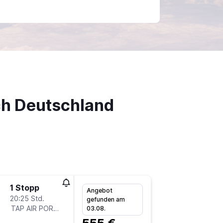
ch Deutschland
1 Stopp
Do 5.11.
Angebot
20:25 Std.
17:15
gefunden am
TAP AIR PORTUGAL
-
03.08.
LAX
FR