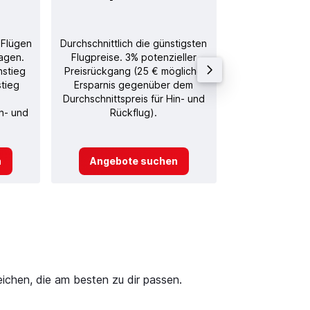
 Flügen
Durchschnittlich die günstigsten
Durchschnitt
agen.
Flugpreise. 3% potenzieller
Rückflug in
nstieg
Preisrückgang (25 € mögliche
stieg
Ersparnis gegenüber dem
Durchschnittspreis für Hin- und
in- und
Rückflug).
n
Angebote suchen
Angebot
ichen, die am besten zu dir passen.