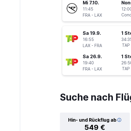
Mi 7.10.
Non
11:45
12:0
-
Cond
FRA
LAX
Sa 19.9.
1 S
16:55
34:3
-
TAP
LAX
FRA
Sa 26.9.
1 S
19:40
26:5
-
TAP
FRA
LAX
Suche nach Flü
Hin- und Rückflug ab
549 €