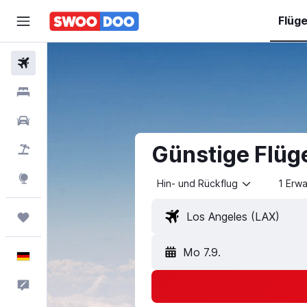
Flüg
Flüge
Hotels
Mietwagen
Günstige Flüg
Pauschalreisen
Explore
Hin- und Rückflug
1 Erw
Trips
Mo 7.9.
Deutsch
Feedback