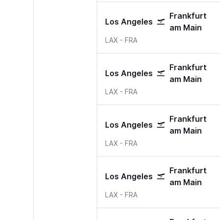
Frankfurt
Los Angeles
am Main
Los Angeles Los Angeles Intern
Frankfurt am Main
LAX
-
FRA
Frankfurt
Los Angeles
am Main
Los Angeles Los Angeles Intern
Frankfurt am Main
LAX
-
FRA
Frankfurt
Los Angeles
am Main
Los Angeles Los Angeles Intern
Frankfurt am Main
LAX
-
FRA
Frankfurt
Los Angeles
am Main
Los Angeles Los Angeles Intern
Frankfurt am Main
LAX
-
FRA